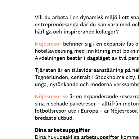
Vill du arbeta i en dynamisk miljö i ett 
entreprenörsanda där du kan vara med oc
härliga och inspirerande kollegor?
Nöjesresor
befinner sig i en expansiv fas o
hotellavdelning med inriktning mot boknin
Avdelningen består i dagsläget av två pers
Tjänsten är en tillsvidareanställning på he
Tegnérlunden, centralt i Stockholms city.
unga, nytänkande och moderna verksamhe
Nöjesresor.se
är en expanderande researr
sina nischade paketresor – alltifrån motor
fotbollsresor ute i Europa – är Nöjesresor
bredaste utbud.
Dina arbetsuppgifter
Dina huvudsakliga arbetsuppgifter kommer