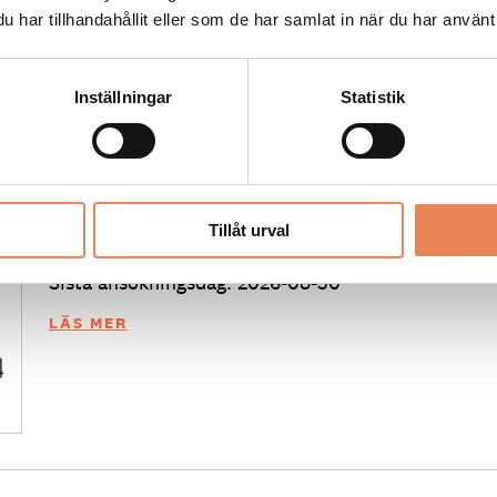
har tillhandahållit eller som de har samlat in när du har använt 
Inställningar
Statistik
Kock
Arbetsgivare: Smådalarö Gård Hotell & Spa
Tillåt urval
Placeringsort: Dalarö
Sista ansökningsdag: 2026-08-30
LÄS MER