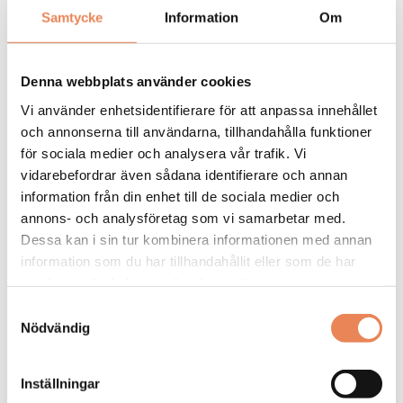
Samtycke
Information
Om
General
Manager/Hotelldirektör
Denna webbplats använder cookies
Arbetsgivare: Quality Hotel Grand
Vi använder enhetsidentifierare för att anpassa innehållet
Placeringsort: Falun
och annonserna till användarna, tillhandahålla funktioner
för sociala medier och analysera vår trafik. Vi
Sista ansökningsdag: 2026-09-04
vidarebefordrar även sådana identifierare och annan
LÄS MER
information från din enhet till de sociala medier och
annons- och analysföretag som vi samarbetar med.
DAGAR KVAR:
Dessa kan i sin tur kombinera informationen med annan
26
information som du har tillhandahållit eller som de har
samlat in när du har använt deras tjänster.
Samtyckesval
Nödvändig
Inställningar