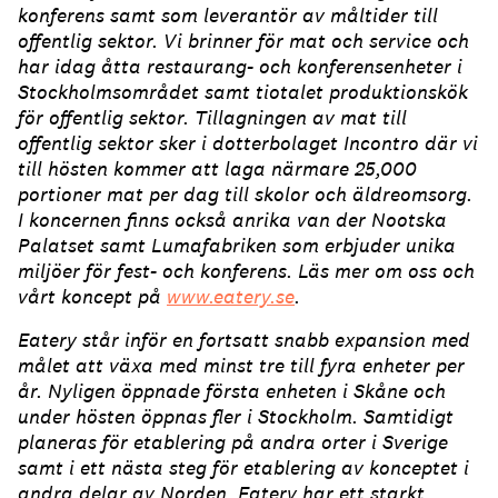
konferens samt som leverantör av måltider till
offentlig sektor. Vi brinner för mat och service och
har idag åtta restaurang- och konferensenheter i
Stockholmsområdet samt tiotalet produktionskök
för offentlig sektor. Tillagningen av mat till
offentlig sektor sker i dotterbolaget Incontro där vi
till hösten kommer att laga närmare 25,000
portioner mat per dag till skolor och äldreomsorg.
I koncernen finns också anrika van der Nootska
Palatset samt Lumafabriken som erbjuder unika
miljöer för fest- och konferens. Läs mer om oss och
vårt koncept på
www.eatery.se
.
Eatery står inför en fortsatt snabb expansion med
målet att växa med minst tre till fyra enheter per
år. Nyligen öppnade första enheten i Skåne och
under hösten öppnas fler i Stockholm. Samtidigt
planeras för etablering på andra orter i Sverige
samt i ett nästa steg för etablering av konceptet i
andra delar av Norden. Eatery har ett starkt