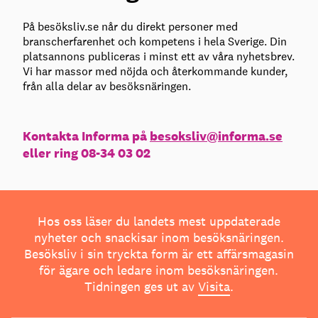
På besöksliv.se når du direkt personer med
branscherfarenhet och kompetens i hela Sverige. Din
platsannons publiceras i minst ett av våra nyhetsbrev.
Vi har massor med nöjda och återkommande kunder,
från alla delar av besöksnäringen.
Kontakta Informa på
besoksliv@informa.se
eller ring 08-34 03 02
Hos oss läser du landets mest uppdaterade
nyheter och snackisar inom besöksnäringen.
Besöksliv i sin tryckta form är ett affärsmagasin
för ägare och ledare inom besöksnäringen.
Tidningen ges ut av
Visita
.