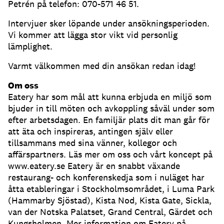
Petrén på telefon: 070-571 46 51.
Intervjuer sker löpande under ansökningsperioden.
Vi kommer att lägga stor vikt vid personlig
lämplighet.
Varmt välkommen med din ansökan redan idag!
Om oss
Eatery har som mål att kunna erbjuda en miljö som
bjuder in till möten och avkoppling såväl under som
efter arbetsdagen. En familjär plats dit man går för
att äta och inspireras, antingen själv eller
tillsammans med sina vänner, kollegor och
affärspartners. Läs mer om oss och vårt koncept på
www.eatery.se Eatery är en snabbt växande
restaurang- och konferenskedja som i nuläget har
åtta etableringar i Stockholmsområdet, i Luma Park
(Hammarby Sjöstad), Kista Nod, Kista Gate, Sickla,
van der Notska Palatset, Grand Central, Gärdet och
Kungsholmen. Mer information om Eatery på