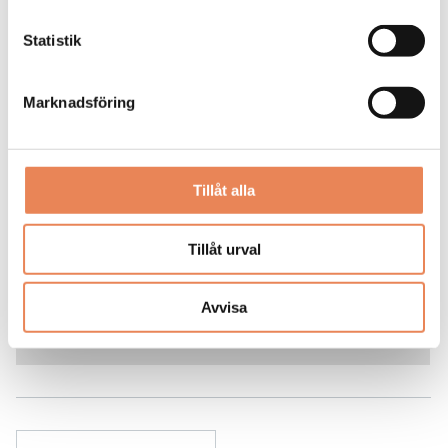
Statistik
Marknadsföring
Kock
Arbetsgivare: Smådalarö Gård Hotell & Spa
Placeringsort: Dalarö
Tillåt alla
Sista ansökningsdag: 2026-08-30
LÄS MER
Tillåt urval
DAGAR KVAR:
Avvisa
21