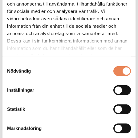
och annonserna till användarna, tillhandahålla funktioner
FLER LEDIGA JOBB
för sociala medier och analysera vår trafik. Vi
vidarebefordrar även sådana identifierare och annan
information från din enhet till de sociala medier och
annons- och analysföretag som vi samarbetar med.
Dessa kan i sin tur kombinera informationen med annan
information som du har tillhandahållit eller som de har
samlat in när du har använt deras tjänster.
Samtyckesval
General
Nödvändig
Manager/Hotelldirektör
Inställningar
Arbetsgivare: Quality Hotel Grand
Placeringsort: Falun
Sista ansökningsdag: 2026-09-04
Statistik
LÄS MER
Marknadsföring
DAGAR KVAR: