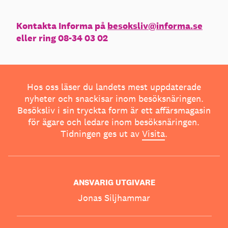
Kontakta Informa på
besoksliv@informa.se
eller ring 08-34 03 02
Hos oss läser du landets mest uppdaterade
nyheter och snackisar inom besöksnäringen.
Besöksliv i sin tryckta form är ett affärsmagasin
för ägare och ledare inom besöksnäringen.
Tidningen ges ut av
Visita
.
ANSVARIG UTGIVARE
Jonas Siljhammar