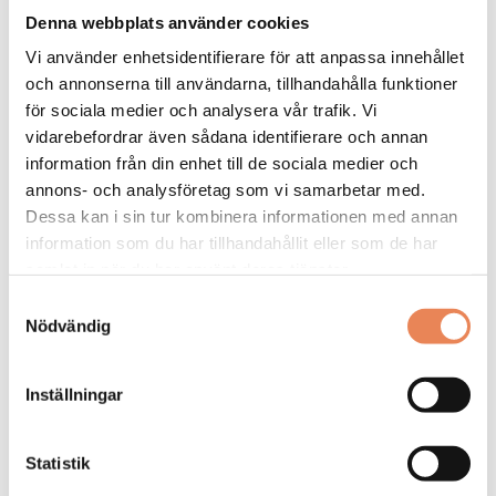
Placeringsort: Falun
Denna webbplats använder cookies
Sista ansökningsdag: 2026-09-04
Vi använder enhetsidentifierare för att anpassa innehållet
LÄS MER
och annonserna till användarna, tillhandahålla funktioner
för sociala medier och analysera vår trafik. Vi
DAGAR KVAR:
vidarebefordrar även sådana identifierare och annan
27
information från din enhet till de sociala medier och
annons- och analysföretag som vi samarbetar med.
Dessa kan i sin tur kombinera informationen med annan
information som du har tillhandahållit eller som de har
samlat in när du har använt deras tjänster.
Samtyckesval
Nödvändig
Inställningar
Kock
Statistik