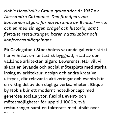
Nobis Hospitality Group grundades år 1987 av
Alessandro Catenacci. Den familjedrivna
koncernen utgörs för närvarande av 6 hotell — var
och en med sin egen prägel och historia, samt
flertalet restauranger, barer, nattklubbar och
konferensanläggningar.
På Gävlegatan i Stockholms växande galleridristrikt
har vi hittat en fantastisk byggnad, ritad av den
välkände arkitekten Sigurd Lewerents. Här vill vi
skapa en levande och social mötesplats med starka
inslag av arkitektur, design och andra kreativa
uttryck, där relevanta aktiveringar och events blir
en viktig del av den dagliga verksamheten. Blique
by Nobis blir ett modernt hotellkoncept med
generösa sociala ytor, flexibla event- och
mötesmöjligheter för upp till 1000p, två
restauranger samt en takterass med utsikt över