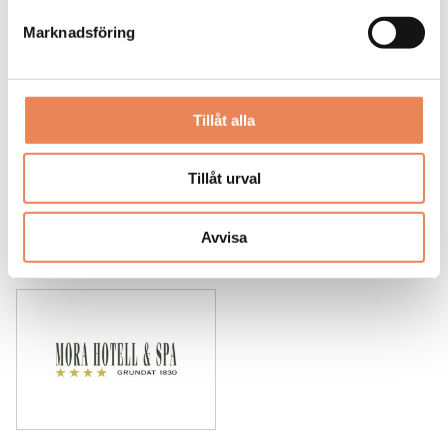
Arbetsgivare: Smådalarö Gård Hotell & Spa
Marknadsföring
Placeringsort: Dalarö
Sista ansökningsdag: 2026-08-30
LÄS MER
Tillåt alla
DAGAR KVAR:
22
Tillåt urval
Avvisa