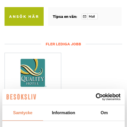
ANSÖK HÄR
Tipsa en vän:
FLER LEDIGA JOBB
General
Manager/Hotelldirektör
Samtycke
Information
Om
Arbetsgivare: Quality Hotel Grand