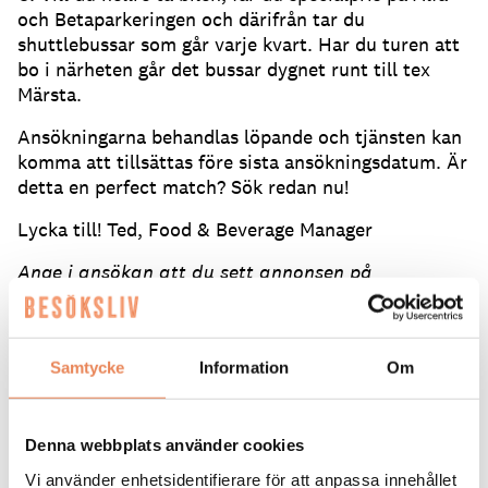
och Betaparkeringen och därifrån tar du
shuttlebussar som går varje kvart. Har du turen att
bo i närheten går det bussar dygnet runt till tex
Märsta.
Ansökningarna behandlas löpande och tjänsten kan
komma att tillsättas före sista ansökningsdatum. Är
detta en perfect match? Sök redan nu!
Lycka till! Ted, Food & Beverage Manager
Ange i ansökan att du sett annonsen på
besoksliv.se. Se även alla våra lediga jobb på
Besöksliv Jobb på Facebook
Samtycke
Information
Om
ANSÖK HÄR
Tipsa en vän:
Denna webbplats använder cookies
Vi använder enhetsidentifierare för att anpassa innehållet