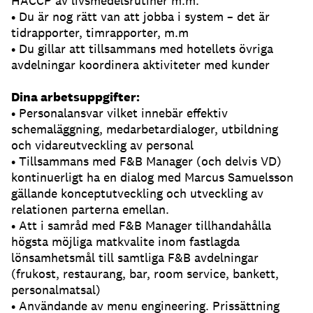
HACCP av livsmedelsrutiner m.m.
• Du är nog rätt van att jobba i system – det är
tidrapporter, timrapporter, m.m
• Du gillar att tillsammans med hotellets övriga
avdelningar koordinera aktiviteter med kunder
Dina arbetsuppgifter:
• Personalansvar vilket innebär effektiv
schemaläggning, medarbetardialoger, utbildning
och vidareutveckling av personal
• Tillsammans med F&B Manager (och delvis VD)
kontinuerligt ha en dialog med Marcus Samuelsson
gällande konceptutveckling och utveckling av
relationen parterna emellan.
• Att i samråd med F&B Manager tillhandahålla
högsta möjliga matkvalite inom fastlagda
lönsamhetsmål till samtliga F&B avdelningar
(frukost, restaurang, bar, room service, bankett,
personalmatsal)
• Användande av menu engineering. Prissättning