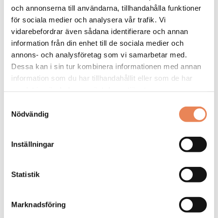
och annonserna till användarna, tillhandahålla funktioner
FLER LEDIGA JOBB
för sociala medier och analysera vår trafik. Vi
vidarebefordrar även sådana identifierare och annan
information från din enhet till de sociala medier och
annons- och analysföretag som vi samarbetar med.
Dessa kan i sin tur kombinera informationen med annan
information som du har tillhandahållit eller som de har
samlat in när du har använt deras tjänster.
Samtyckesval
General
Nödvändig
Manager/Hotelldirektör
Inställningar
Arbetsgivare: Quality Hotel Grand
Placeringsort: Falun
Statistik
Sista ansökningsdag: 2026-09-04
LÄS MER
Marknadsföring