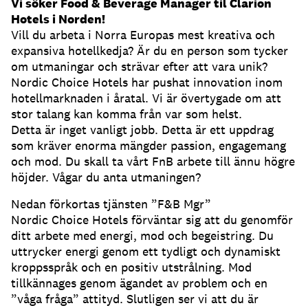
Vi söker Food & Beverage Manager til Clarion
Hotels i Norden!
Vill du arbeta i Norra Europas mest kreativa och
expansiva hotellkedja? Är du en person som tycker
om utmaningar och strävar efter att vara unik?
Nordic Choice Hotels har pushat innovation inom
hotellmarknaden i åratal. Vi är övertygade om att
stor talang kan komma från var som helst.
Detta är inget vanligt jobb. Detta är ett uppdrag
som kräver enorma mängder passion, engagemang
och mod. Du skall ta vårt FnB arbete till ännu högre
höjder. Vågar du anta utmaningen?
Nedan förkortas tjänsten ”F&B Mgr”
Nordic Choice Hotels förväntar sig att du genomför
ditt arbete med energi, mod och begeistring. Du
uttrycker energi genom ett tydligt och dynamiskt
kroppsspråk och en positiv utstrålning. Mod
tillkännages genom ägandet av problem och en
”våga fråga” attityd. Slutligen ser vi att du är