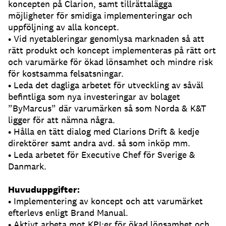
koncepten på Clarion, samt tillrättalägga
möjligheter för smidiga implementeringar och
uppföljning av alla koncept.
• Vid nyetableringar genomlysa marknaden så att
rätt produkt och koncept implementeras på rätt ort
och varumärke för ökad lönsamhet och mindre risk
för kostsamma felsatsningar.
• Leda det dagliga arbetet för utveckling av såväl
befintliga som nya investeringar av bolaget
”ByMarcus” där varumärken så som Norda & K&T
ligger för att nämna några.
• Hålla en tätt dialog med Clarions Drift & kedje
direktörer samt andra avd. så som inköp mm.
• Leda arbetet för Executive Chef för Sverige &
Danmark.
Huvuduppgifter:
• Implementering av koncept och att varumärket
efterlevs enligt Brand Manual.
• Aktivt arbeta mot KPI:er för ökad lönsamhet och