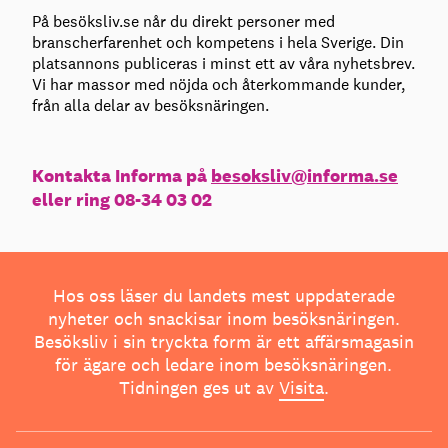
På besöksliv.se når du direkt personer med
branscherfarenhet och kompetens i hela Sverige. Din
platsannons publiceras i minst ett av våra nyhetsbrev.
Vi har massor med nöjda och återkommande kunder,
från alla delar av besöksnäringen.
Kontakta Informa på
besoksliv@informa.se
eller ring 08-34 03 02
Hos oss läser du landets mest uppdaterade
nyheter och snackisar inom besöksnäringen.
Besöksliv i sin tryckta form är ett affärsmagasin
för ägare och ledare inom besöksnäringen.
Tidningen ges ut av
Visita
.