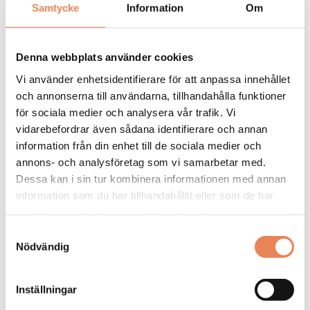
fredrik.blomberg@choice.se
Samtycke
Information
Om
Ange i ansökan att du sett annonsen på Besöksliv.
Se även alla våra lediga jobb på Besöksliv Jobb
Denna webbplats använder cookies
på Facebook
Vi använder enhetsidentifierare för att anpassa innehållet
och annonserna till användarna, tillhandahålla funktioner
för sociala medier och analysera vår trafik. Vi
ANSÖK HÄR
Tipsa en vän:
vidarebefordrar även sådana identifierare och annan
information från din enhet till de sociala medier och
annons- och analysföretag som vi samarbetar med.
Dessa kan i sin tur kombinera informationen med annan
FLER LEDIGA JOBB
information som du har tillhandahållit eller som de har
samlat in när du har använt deras tjänster.
Samtyckesval
Nödvändig
Inställningar