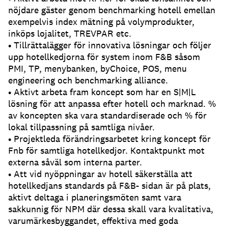
nöjdare gäster genom benchmarking hotell emellan
exempelvis index mätning på volymprodukter,
inköps lojalitet, TREVPAR etc.
• Tillrättalägger för innovativa lösningar och följer
upp hotellkedjorna för system inom F&B såsom
PMI, TP, menybanken, byChoice, POS, menu
engineering och benchmarking alliance.
• Aktivt arbeta fram koncept som har en S|M|L
lösning för att anpassa efter hotell och marknad. %
av koncepten ska vara standardiserade och % för
lokal tillpassning på samtliga nivåer.
• Projektleda förändringsarbetet kring koncept för
Fnb för samtliga hotellkedjor. Kontaktpunkt mot
externa såväl som interna parter.
• Att vid nyöppningar av hotell säkerställa att
hotellkedjans standards på F&B- sidan är på plats,
aktivt deltaga i planeringsmöten samt vara
sakkunnig för NPM där dessa skall vara kvalitativa,
varumärkesbyggandet, effektiva med goda