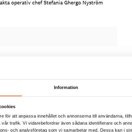
takta operativ chef Stefania Ghergo Nyström
FLER LEDIGA JOBB
General Manager/Hotelldir
Arbetsgivare: Quality Hotel Grand
Information
Placeringsort: Falun
Sista ansökningsdag: 2026-09-04
cookies
LÄS MER
e för att anpassa innehållet och annonserna till användarna, tillh
vår trafik. Vi vidarebefordrar även sådana identifierare och anna
nnons- och analysföretag som vi samarbetar med. Dessa kan i sin