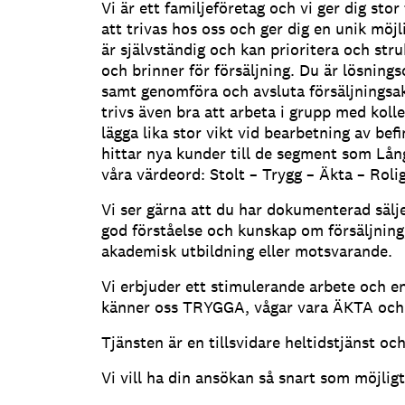
Vi är ett familjeföretag och vi ger dig stor 
att trivas hos oss och ger dig en unik möjli
är självständig och kan prioritera och stru
och brinner för försäljning. Du är lösning
samt genomföra och avsluta försäljningsakt
trivs även bra att arbeta i grupp med kol
lägga lika stor vikt vid bearbetning av be
hittar nya kunder till de segment som Lå
våra värdeord: Stolt – Trygg – Äkta – Roli
Vi ser gärna att du har dokumenterad sälje
god förståelse och kunskap om försäljnin
akademisk utbildning eller motsvarande.
Vi erbjuder ett stimulerande arbete och e
känner oss TRYGGA, vågar vara ÄKTA och
Tjänsten är en tillsvidare heltidstjänst och
Vi vill ha din ansökan så snart som möjlig