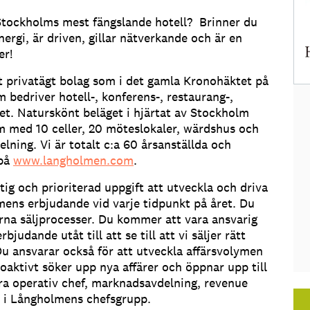
å Stockholms mest fängslande hotell? Brinner du
energi, är driven, gillar nätverkande och är en
er!
 privatägt bolag som i det gamla Kronohäktet på
bedriver hotell-, konferens-, restaurang-,
. Naturskönt beläget i hjärtat av Stockholm
em med 10 celler, 20 möteslokaler, wärdshus och
ning. Vi är totalt c:a 60 årsanställda och
 på
www.langholmen.com
.
tig och prioriterad uppgift att utveckla och driva
ens erbjudande vid varje tidpunkt på året. Du
na säljprocesser. Du kommer att vara ansvarig
rbjudande utåt till att se till att vi säljer rätt
. Du ansvarar också för att utveckla affärsvolymen
oaktivt söker upp nya affärer och öppnar upp till
ra operativ chef, marknadsavdelning, revenue
 i Långholmens chefsgrupp.