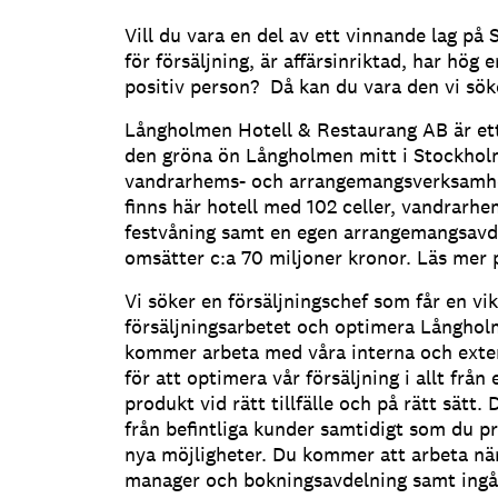
Vill du vara en del av ett vinnande lag p
för försäljning, är affärsinriktad, har hög 
positiv person? Då kan du vara den vi sök
Långholmen Hotell & Restaurang AB är ett
den gröna ön Långholmen mitt i Stockholm 
vandrarhems- och arrangemangsverksamhet
finns här hotell med 102 celler, vandrarh
festvåning samt en egen arrangemangsavdel
omsätter c:a 70 miljoner kronor. Läs mer
Vi söker en försäljningschef som får en vik
försäljningsarbetet och optimera Långholm
kommer arbeta med våra interna och exter
för att optimera vår försäljning i allt från e
produkt vid rätt tillfälle och på rätt sätt
från befintliga kunder samtidigt som du pr
nya möjligheter. Du kommer att arbeta nä
manager och bokningsavdelning samt ingå