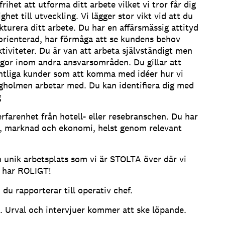
frihet att utforma ditt arbete vilket vi tror får dig
ghet till utveckling. Vi lägger stor vikt vid att du
kturera ditt arbete. Du har en affärsmässig attityd
sorienterad, har förmåga att se kundens behov
iviteter. Du är van att arbeta självständigt men
legor inom andra ansvarsområden. Du gillar att
fintliga kunder som att komma med idéer hur vi
ngholmen arbetar med. Du kan identifiera dig med
g
rfarenhet från hotell- eller resebranschen. Du har
g, marknad och ekonomi, helst genom relevant
n unik arbetsplats som vi är STOLTA över där vi
 har ROLIGT!
 du rapporterar till operativ chef.
t. Urval och intervjuer kommer att ske löpande.