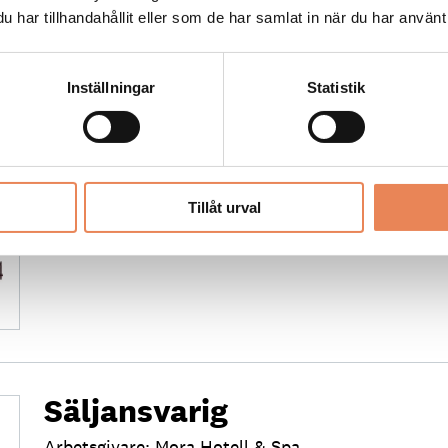
har tillhandahållit eller som de har samlat in när du har använt 
Inställningar
Statistik
Kock
Arbetsgivare: Smådalarö Gård Hotell & Spa
Placeringsort: Dalarö
Sista ansökningsdag: 2026-08-30
Tillåt urval
LÄS MER
Säljansvarig
Arbetsgivare: Mora Hotell & Spa