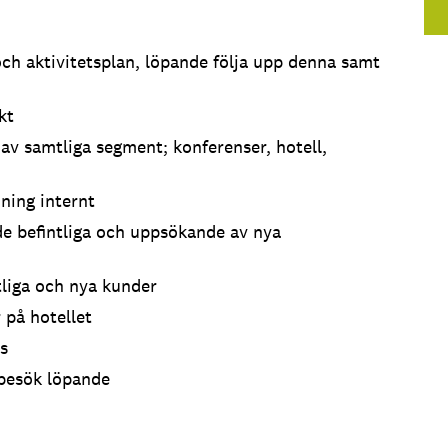
 och aktivitetsplan, löpande följa upp denna samt
kt
 av samtliga segment; konferenser, hotell,
jning internt
de befintliga och uppsökande av nya
ntliga och nya kunder
 på hotellet
s
dbesök löpande