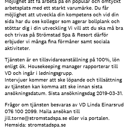
Möjlighet att få arbeta på en populär och omtyckt
arbetsplats med ett starkt varumärke. Du får
möjlighet att utveckla din kompetens och vid din
sida har du oss kollegor som agerar bollplank och
stöttar dig i din utveckling Vi vill att du ska må bra
och trivas på Strömstad Spa & Resort därför
erbjuder vi många fina förmåner samt sociala
aktiviteter.
Tjänsten är en tillsvidareanställning på 100%, lön
enligt ök. Housekeeping manager rapporterar till
VD och ingår i ledningsgrupp.
Intervjuer kommer att ske löpande och tillsättning
av tjänsten kan komma att ske innan sista
ansökningsdatum. Sista ansökningsdag 2019-03-31.
Frågor om tjänsten besvaras av VD Linda Einarsrud
076 100 2099. Maila ansökan till
jill.torne@stromstadspa.se eller via portalen.
Hemsida: stromstadspa.se