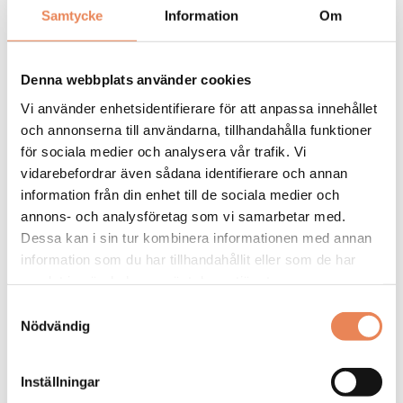
Samtycke
Information
Om
General
Manager/Hotelldirektör
Denna webbplats använder cookies
Arbetsgivare: Quality Hotel Grand
Vi använder enhetsidentifierare för att anpassa innehållet
Placeringsort: Falun
och annonserna till användarna, tillhandahålla funktioner
Sista ansökningsdag: 2026-09-04
för sociala medier och analysera vår trafik. Vi
vidarebefordrar även sådana identifierare och annan
LÄS MER
information från din enhet till de sociala medier och
annons- och analysföretag som vi samarbetar med.
DAGAR KVAR:
Dessa kan i sin tur kombinera informationen med annan
27
information som du har tillhandahållit eller som de har
samlat in när du har använt deras tjänster.
Samtyckesval
Nödvändig
Inställningar