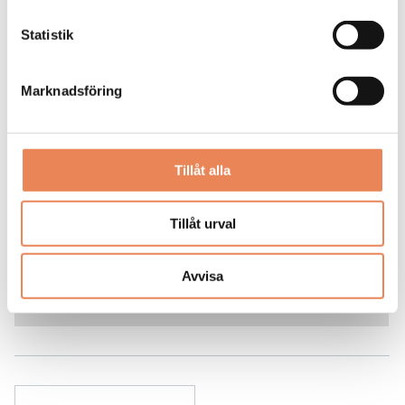
Statistik
Marknadsföring
Kock
Arbetsgivare: Smådalarö Gård Hotell & Spa
Placeringsort: Dalarö
Tillåt alla
Sista ansökningsdag: 2026-08-30
LÄS MER
Tillåt urval
DAGAR KVAR:
Avvisa
22