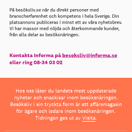
På besöksliv.se når du direkt personer med
branscherfarenhet och kompetens i hela Sverige. Din
platsannons publiceras i minst ett av våra nyhetsbrev.
Vi har massor med nöjda och återkommande kunder,
från alla delar av besöksnäringen.
Kontakta Informa på
besoksliv@informa.se
eller ring 08-34 03 02
Hos oss läser du landets mest uppdaterade
nyheter och snackisar inom besöksnäringen.
Besöksliv i sin tryckta form är ett affärsmagasin
för ägare och ledare inom besöksnäringen.
Tidningen ges ut av
Visita
.