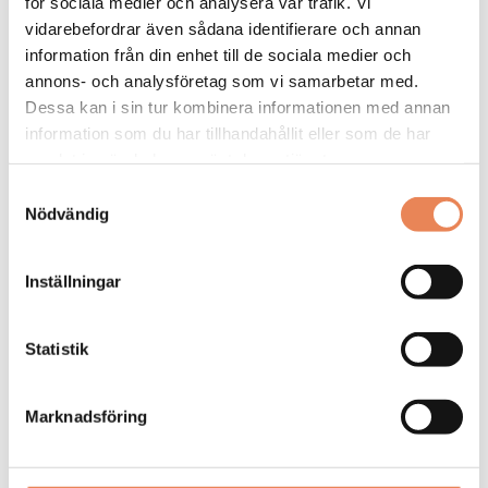
för sociala medier och analysera vår trafik. Vi
vidarebefordrar även sådana identifierare och annan
information från din enhet till de sociala medier och
annons- och analysföretag som vi samarbetar med.
Dessa kan i sin tur kombinera informationen med annan
information som du har tillhandahållit eller som de har
samlat in när du har använt deras tjänster.
Samtyckesval
Nödvändig
Kock
Inställningar
Arbetsgivare: Smådalarö Gård Hotell & Spa
Placeringsort: Dalarö
Sista ansökningsdag: 2026-08-30
Statistik
LÄS MER
Marknadsföring
DAGAR KVAR:
22