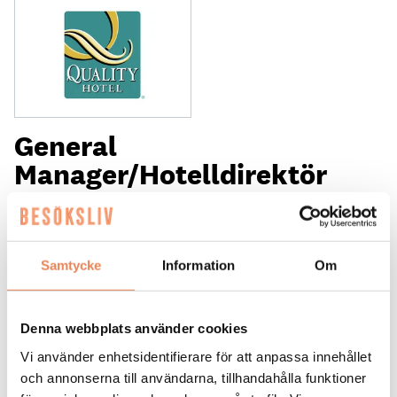
General
Manager/Hotelldirektör
Arbetsgivare: Quality Hotel Grand
Placeringsort: Falun
Sista ansökningsdag: 2026-09-04
Samtycke
Information
Om
LÄS MER
Denna webbplats använder cookies
DAGAR KVAR:
27
Vi använder enhetsidentifierare för att anpassa innehållet
och annonserna till användarna, tillhandahålla funktioner