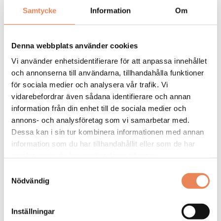
Samtycke
Information
Om
General
Manager/Hotelldirektör
Denna webbplats använder cookies
Arbetsgivare: Quality Hotel Grand
Vi använder enhetsidentifierare för att anpassa innehållet
och annonserna till användarna, tillhandahålla funktioner
Placeringsort: Falun
för sociala medier och analysera vår trafik. Vi
Sista ansökningsdag: 2026-09-04
vidarebefordrar även sådana identifierare och annan
LÄS MER
information från din enhet till de sociala medier och
annons- och analysföretag som vi samarbetar med.
DAGAR KVAR:
Dessa kan i sin tur kombinera informationen med annan
27
information som du har tillhandahållit eller som de har
samlat in när du har använt deras tjänster.
Samtyckesval
Nödvändig
Inställningar