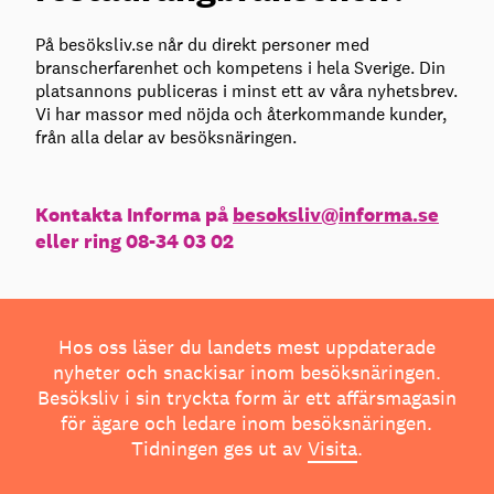
På besöksliv.se når du direkt personer med
branscherfarenhet och kompetens i hela Sverige. Din
platsannons publiceras i minst ett av våra nyhetsbrev.
Vi har massor med nöjda och återkommande kunder,
från alla delar av besöksnäringen.
Kontakta Informa på
besoksliv@informa.se
eller ring 08-34 03 02
Hos oss läser du landets mest uppdaterade
nyheter och snackisar inom besöksnäringen.
Besöksliv i sin tryckta form är ett affärsmagasin
för ägare och ledare inom besöksnäringen.
Tidningen ges ut av
Visita
.