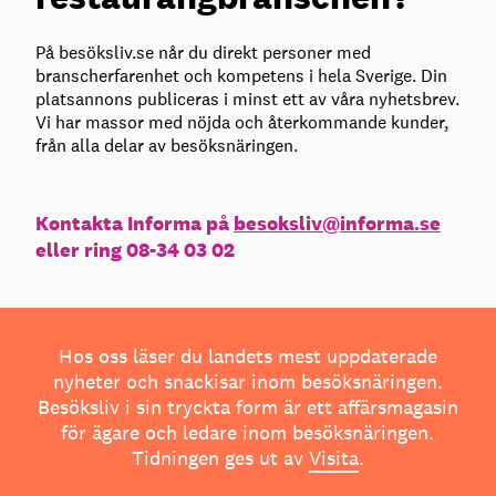
På besöksliv.se når du direkt personer med
branscherfarenhet och kompetens i hela Sverige. Din
platsannons publiceras i minst ett av våra nyhetsbrev.
Vi har massor med nöjda och återkommande kunder,
från alla delar av besöksnäringen.
Kontakta Informa på
besoksliv@informa.se
eller ring 08-34 03 02
Hos oss läser du landets mest uppdaterade
nyheter och snackisar inom besöksnäringen.
Besöksliv i sin tryckta form är ett affärsmagasin
för ägare och ledare inom besöksnäringen.
Tidningen ges ut av
Visita
.