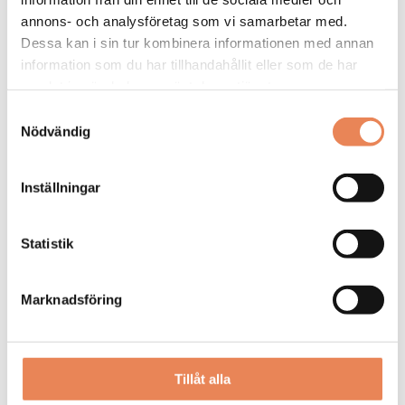
annons- och analysföretag som vi samarbetar med.
Dessa kan i sin tur kombinera informationen med annan
information som du har tillhandahållit eller som de har
samlat in när du har använt deras tjänster.
Kock
Samtyckesval
Nödvändig
Arbetsgivare: Smådalarö Gård Hotell & Spa
Placeringsort: Dalarö
Inställningar
Sista ansökningsdag: 2026-08-30
LÄS MER
Statistik
DAGAR KVAR:
20
Marknadsföring
Tillåt alla