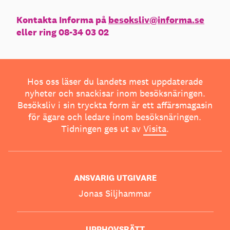
Kontakta Informa på
besoksliv@informa.se
eller ring 08-34 03 02
Hos oss läser du landets mest uppdaterade
nyheter och snackisar inom besöksnäringen.
Besöksliv i sin tryckta form är ett affärsmagasin
för ägare och ledare inom besöksnäringen.
Tidningen ges ut av
Visita
.
ANSVARIG UTGIVARE
Jonas Siljhammar
UPPHOVSRÄTT