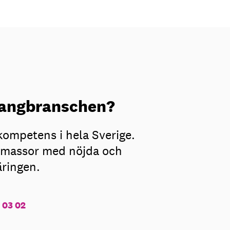
urangbranschen?
kompetens i hela Sverige.
ar massor med nöjda och
äringen.
 03 02