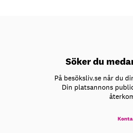
Söker du medar
På besöksliv.se når du d
Din platsannons public
återkom
Konta