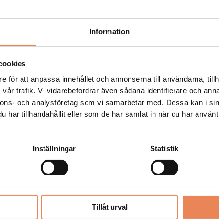
Kock
Information
Arbetsgivare: Smådalarö Gård Hotell & Spa
Placeringsort: Dalarö
Sista ansökningsdag: 2026-08-30
cookies
e för att anpassa innehållet och annonserna till användarna, tillh
LÄS MER
vår trafik. Vi vidarebefordrar även sådana identifierare och anna
nnons- och analysföretag som vi samarbetar med. Dessa kan i sin
har tillhandahållit eller som de har samlat in när du har använt 
Inställningar
Statistik
Säljansvarig
Arbetsgivare: Mora Hotell & Spa
Placeringsort: Stockholm
Tillåt urval
Sista ansökningsdag: 2026-08-31