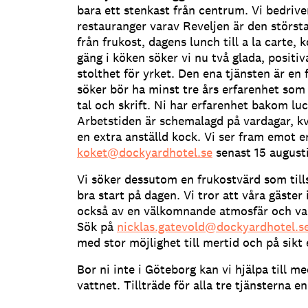
bara ett stenkast från centrum. Vi bedriv
restauranger varav Reveljen är den störst
från frukost, dagens lunch till a la carte,
gäng i köken söker vi nu två glada, posit
stolthet för yrket. Den ena tjänsten är en 
söker bör ha minst tre års erfarenhet som
tal och skrift. Ni har erfarenhet bakom l
Arbetstiden är schemalagd på vardagar, k
en extra anställd kock. Vi ser fram emot er
koket@dockyardhotel.se
senast 15 augusti
Vi söker dessutom en frukostvärd som til
bra start på dagen. Vi tror att våra gäster
också av en välkomnande atmosfär och var
Sök på
nicklas.gatevold@dockyardhotel.s
med stor möjlighet till mertid och på sikt 
Bor ni inte i Göteborg kan vi hjälpa till 
vattnet. Tillträde för alla tre tjänsterna 