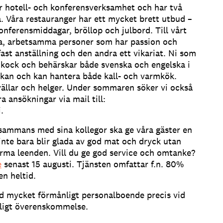
er hotell- och konferensverksamhet och har två
a. Våra restauranger har ett mycket brett utbud –
 konferensmiddagar, bröllop och julbord. Till vårt
iva, arbetsamma personer som har passion och
fast anställning och den andra ett vikariat. Ni som
 kock och behärskar både svenska och engelska i
uckan och kan hantera både kall- och varmkök.
vällar och helger. Under sommaren söker vi också
a ansökningar via mail till:
.
lsammans med sina kollegor ska ge våra gäster en
 inte bara blir glada av god mat och dryck utan
ma leenden. Vill du ge god service och omtanke?
e
senast 15 augusti. Tjänsten omfattar f.n. 80%
en heltid.
med mycket förmånligt personalboende precis vid
enligt överenskommelse.