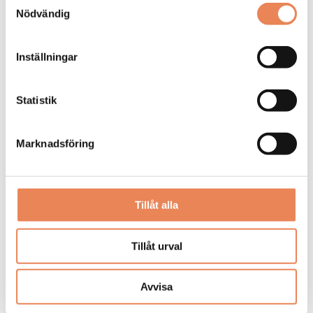
DAGAR KVAR:
Nödvändig
26
Inställningar
Statistik
Marknadsföring
Tillåt alla
Kock
Tillåt urval
Arbetsgivare: Smådalarö Gård Hotell & Spa
Placeringsort: Dalarö
Avvisa
Sista ansökningsdag: 2026-08-30