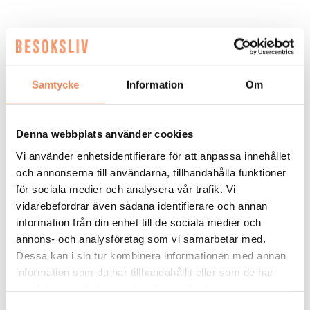
FLER LEDIGA JOBB
Samtycke
Information
Om
Denna webbplats använder cookies
Vi använder enhetsidentifierare för att anpassa innehållet
General
och annonserna till användarna, tillhandahålla funktioner
för sociala medier och analysera vår trafik. Vi
Manager/Hotelldirektör
vidarebefordrar även sådana identifierare och annan
information från din enhet till de sociala medier och
Arbetsgivare: Quality Hotel Grand
annons- och analysföretag som vi samarbetar med.
Placeringsort: Falun
Dessa kan i sin tur kombinera informationen med annan
Sista ansökningsdag: 2026-09-04
information som du har tillhandahållit eller som de har
LÄS MER
samlat in när du har använt deras tjänster.
Samtyckesval