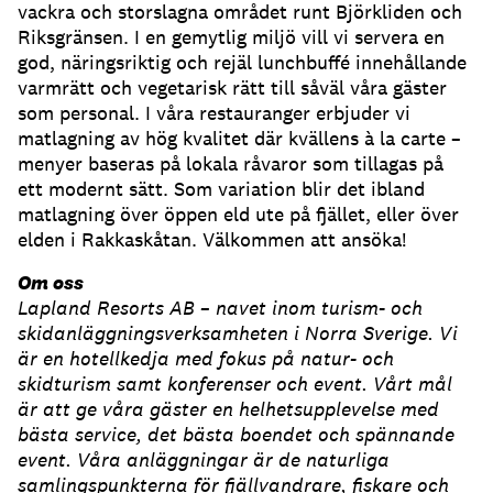
vackra och storslagna området runt Björkliden och
Riksgränsen. I en gemytlig miljö vill vi servera en
god, näringsriktig och rejäl lunchbuffé innehållande
varmrätt och vegetarisk rätt till såväl våra gäster
som personal. I våra restauranger erbjuder vi
matlagning av hög kvalitet där kvällens à la carte –
menyer baseras på lokala råvaror som tillagas på
ett modernt sätt. Som variation blir det ibland
matlagning över öppen eld ute på fjället, eller över
elden i Rakkaskåtan. Välkommen att ansöka!
Om oss
Lapland Resorts AB – navet inom turism- och
skidanläggningsverksamheten i Norra Sverige. Vi
är en hotellkedja med fokus på natur- och
skidturism samt konferenser och event. Vårt mål
är att ge våra gäster en helhetsupplevelse med
bästa service, det bästa boendet och spännande
event. Våra anläggningar är de naturliga
samlingspunkterna för fjällvandrare, fiskare och