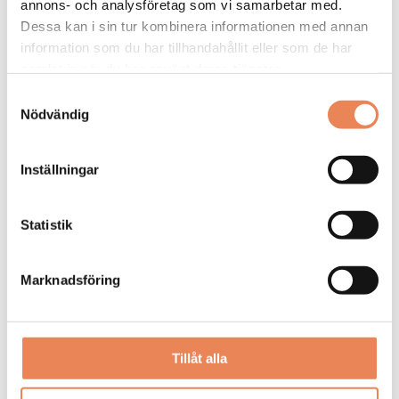
annons- och analysföretag som vi samarbetar med.
Dessa kan i sin tur kombinera informationen med annan
information som du har tillhandahållit eller som de har
samlat in när du har använt deras tjänster.
Kock
Samtyckesval
Arbetsgivare: Smådalarö Gård Hotell & Spa
Nödvändig
Placeringsort: Dalarö
Sista ansökningsdag: 2026-08-30
Inställningar
LÄS MER
Statistik
DAGAR KVAR:
22
Marknadsföring
Tillåt alla