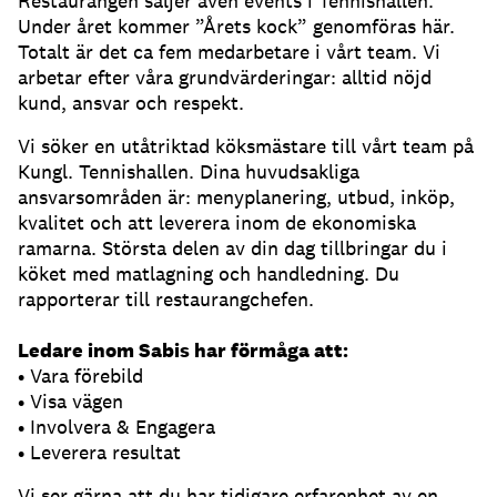
Restaurangen säljer även events i Tennishallen.
Under året kommer ”Årets kock” genomföras här.
Totalt är det ca fem medarbetare i vårt team. Vi
arbetar efter våra grundvärderingar: alltid nöjd
kund, ansvar och respekt.
Vi söker en utåtriktad köksmästare till vårt team på
Kungl. Tennishallen. Dina huvudsakliga
ansvarsområden är: menyplanering, utbud, inköp,
kvalitet och att leverera inom de ekonomiska
ramarna. Största delen av din dag tillbringar du i
köket med matlagning och handledning. Du
rapporterar till restaurangchefen.
Ledare inom Sabis har förmåga att:
• Vara förebild
• Visa vägen
• Involvera & Engagera
• Leverera resultat
Vi ser gärna att du har tidigare erfarenhet av en