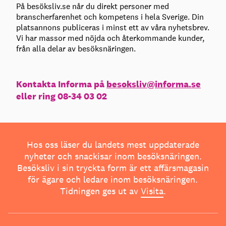
På besöksliv.se når du direkt personer med
branscherfarenhet och kompetens i hela Sverige. Din
platsannons publiceras i minst ett av våra nyhetsbrev.
Vi har massor med nöjda och återkommande kunder,
från alla delar av besöksnäringen.
Kontakta Informa på
besoksliv@informa.se
eller ring 08-34 03 02
Hos oss läser du landets mest uppdaterade
nyheter och snackisar inom besöksnäringen.
Besöksliv i sin tryckta form är ett affärsmagasin
för ägare och ledare inom besöksnäringen.
Tidningen ges ut av
Visita
.