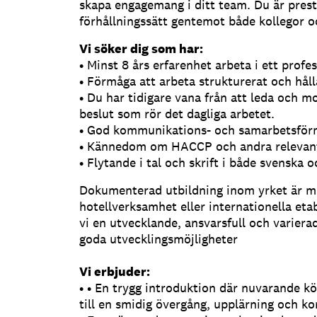
skapa engagemang i ditt team. Du är presti
förhållningssätt gentemot både kollegor o
Vi söker dig som har:
• Minst 8 års erfarenhet arbeta i ett profe
• Förmåga att arbeta strukturerat och håll
• Du har tidigare vana från att leda och m
beslut som rör det dagliga arbetet.
• God kommunikations- och samarbetsför
• Kännedom om HACCP och andra relevanta
• Flytande i tal och skrift i både svenska 
Dokumenterad utbildning inom yrket är me
hotellverksamhet eller internationella eta
vi en utvecklande, ansvarsfull och varier
goda utvecklingsmöjligheter
Vi erbjuder:
• • En trygg introduktion där nuvarande k
till en smidig övergång, upplärning och ko