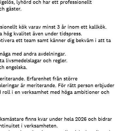
gelös, lyhörd och har ett professionellt
ch gäster.
ssionellt kök varav minst 3 år inom ett kallkök.
a hög kvalitet även under tidspress.
otivera ett team samt känner dig bekväm i att ta
måga med andra avdelningar.
 livsmedelslagar och regler.
och engelska.
riterande. Erfarenhet från större
bleringar är meriterande. För rätt person erbjuder
ad roll i en verksamhet med höga ambitioner och
öksmästare finns kvar under hela 2026 och bidrar
ntinuitet i verksamheten.