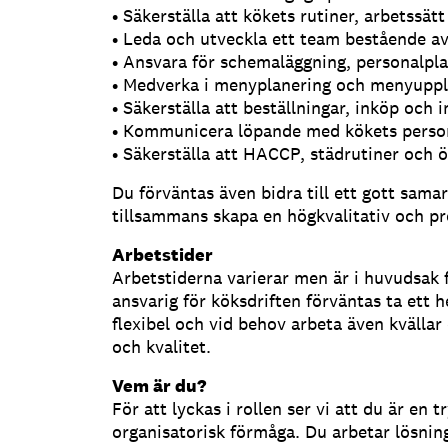
• Säkerställa att kökets rutiner, arbetssät
• Leda och utveckla ett team bestående av
• Ansvara för schemaläggning, personalpl
• Medverka i menyplanering och menyupp
• Säkerställa att beställningar, inköp oc
• Kommunicera löpande med kökets person
• Säkerställa att HACCP, städrutiner och öv
Du förväntas även bidra till ett gott sama
tillsammans skapa en högkvalitativ och pr
Arbetstider
Arbetstiderna varierar men är i huvudsak f
ansvarig för köksdriften förväntas ta ett 
flexibel och vid behov arbeta även kvällar
och kvalitet.
Vem är du?
För att lyckas i rollen ser vi att du är en
organisatorisk förmåga. Du arbetar lösning