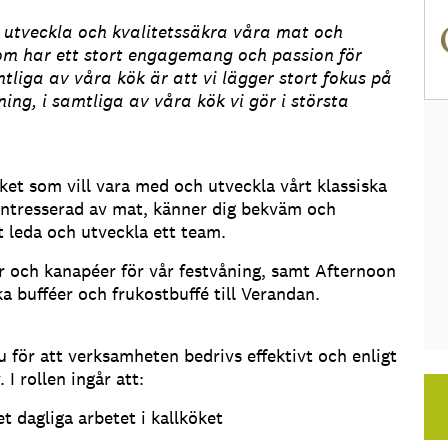
t utveckla och kvalitetssäkra våra mat och
som har ett stort engagemang och passion för
liga av våra kök är att vi lägger stort fokus på
ing, i samtliga av våra kök vi gör i största
öket som vill vara med och utveckla vårt klassiska
 intresserad av mat, känner dig bekväm och
t leda och utveckla ett team.
tar och kanapéer för vår festvåning, samt Afternoon
ka bufféer och frukostbuffé till Verandan.
 för att verksamheten bedrivs effektivt och enligt
 I rollen ingår att:
et dagliga arbetet i kallköket