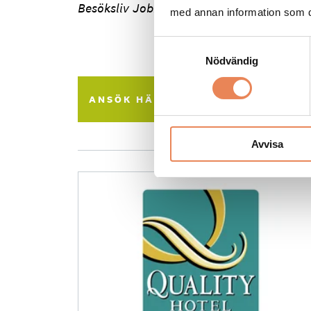
Besöksliv Jobb på Facebook
med annan information som du 
Samtyckesval
Nödvändig
ANSÖK HÄR
Tipsa en vän:
Avvisa