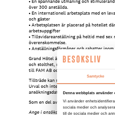
• En spännande utmaning och stimulerande
över 300 anställda.
• En internationell arbetsplats med en le
och gäster
• Arbetsplatsen är placerad på hotellet där
arbetsuppgifter
• Tillsvidareanställning på heltid med sex
överenskommelse.
• Anställningsförmåner och rabatter inom
Grand Hôtel är en plats där personalen gö
och stolthet, minnesvärda upplevelser för 
till FAM AB och det enda hotellet i Sverig
Samtycke
Tillträde kan ske omgående för rätt kandi
Urval och intervjuer sker löpande, och tjä
ansökningsdatum.
Denna webbplats använder 
Vi använder enhetsidentifierar
Som en del av rekryteringsprocessen utför
sociala medier och analysera 
Ange i ansökan att du sett annonsen på b
till de sociala medier och a