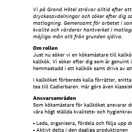
Vi på Grand Hôtel strävar alltid efter at
dryckesavdelningar och söker efter dig 
matlagning. Gemensamt för arbetet i samt
kvalité och värderar hantverket i matlagn
möjliga mån allt från grunden själva.
Om rollen
Just nu söker vi en köksmästare till kallk
kallkök. Vi söker efter dig som är genuint
hemmastadd i ett kallkök samt drivs av at
I kallköket förbereds kalla förrätter, snit
tea till Cadierbaren. Här görs även klassis
Ansvarsområden
Som köksmästare för kallköket ansvarar du
våra högt ställda kvalitets- och hygienkrav.
• Leda, organisera, fördela och följa upp d
• Aktivt delta i den dagliga produktionen