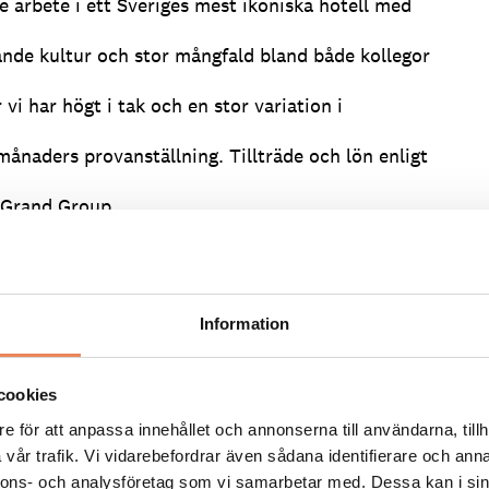
 arbete i ett Sveriges mest ikoniska hotell med
vande kultur och stor mångfald bland både kollegor
 vi har högt i tak och en stor variation i
 månaders provanställning. Tillträde och lön enligt
 Grand Group.
r skillnad och tillsammans skapar vi, med passion
våra gäster. Grand Hôtel är ett helägt dotterbolag
e som är med i Leading Hotels of the World.
Information
dat. Vi ser fram emot din ansökan senast den 31/5.
nsten kan komma att tillsättas innan sista
cookies
e för att anpassa innehållet och annonserna till användarna, tillh
 vi bakgrundskontroller.
vår trafik. Vi vidarebefordrar även sådana identifierare och anna
esoksliv.se. Se även alla våra lediga jobb på
nnons- och analysföretag som vi samarbetar med. Dessa kan i sin