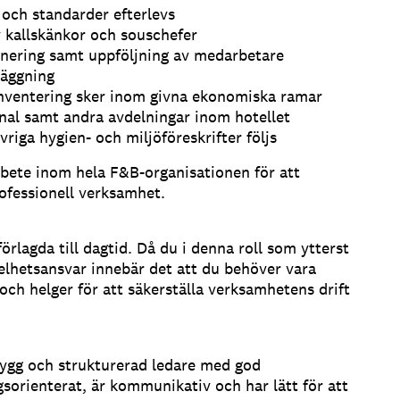
t och standarder efterlevs
 kallskänkor och souschefer
anering samt uppföljning av medarbetare
läggning
h inventering sker inom givna ekonomiska ramar
al samt andra avdelningar inom hotellet
riga hygien- och miljöföreskrifter följs
rbete inom hela F&B-organisationen för att
ofessionell verksamhet.
örlagda till dagtid. Då du i denna roll som ytterst
helhetsansvar innebär det att du behöver vara
 och helger för att säkerställa verksamhetens drift
 trygg och strukturerad ledare med god
sorienterat, är kommunikativ och har lätt för att