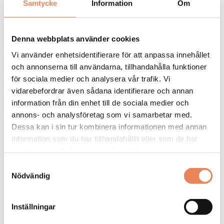
Samtycke
Information
Om
General
Manager/Hotelldirektör
Denna webbplats använder cookies
Arbetsgivare: Quality Hotel Grand
Vi använder enhetsidentifierare för att anpassa innehållet
Placeringsort: Falun
och annonserna till användarna, tillhandahålla funktioner
Sista ansökningsdag: 2026-09-04
för sociala medier och analysera vår trafik. Vi
vidarebefordrar även sådana identifierare och annan
LÄS MER
information från din enhet till de sociala medier och
annons- och analysföretag som vi samarbetar med.
DAGAR KVAR:
Dessa kan i sin tur kombinera informationen med annan
24
information som du har tillhandahållit eller som de har
samlat in när du har använt deras tjänster.
Samtyckesval
Nödvändig
Inställningar