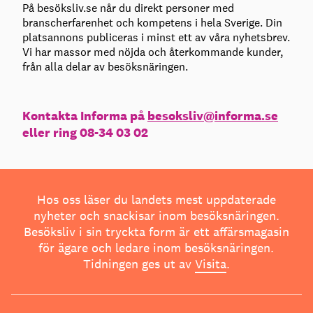
På besöksliv.se når du direkt personer med
branscherfarenhet och kompetens i hela Sverige. Din
platsannons publiceras i minst ett av våra nyhetsbrev.
Vi har massor med nöjda och återkommande kunder,
från alla delar av besöksnäringen.
Kontakta Informa på
besoksliv@informa.se
eller ring 08-34 03 02
Hos oss läser du landets mest uppdaterade
nyheter och snackisar inom besöksnäringen.
Besöksliv i sin tryckta form är ett affärsmagasin
för ägare och ledare inom besöksnäringen.
Tidningen ges ut av
Visita
.