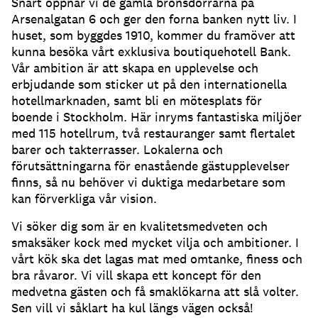
Snart öppnar vi de gamla bronsdörrarna på
Arsenalgatan 6 och ger den forna banken nytt liv. I
huset, som byggdes 1910, kommer du framöver att
kunna besöka vårt exklusiva boutiquehotell Bank.
Vår ambition är att skapa en upplevelse och
erbjudande som sticker ut på den internationella
hotellmarknaden, samt bli en mötesplats för
boende i Stockholm. Här inryms fantastiska miljöer
med 115 hotellrum, två restauranger samt flertalet
barer och takterrasser. Lokalerna och
förutsättningarna för enastående gästupplevelser
finns, så nu behöver vi duktiga medarbetare som
kan förverkliga vår vision.
Vi söker dig som är en kvalitetsmedveten och
smaksäker kock med mycket vilja och ambitioner. I
vårt kök ska det lagas mat med omtanke, finess och
bra råvaror. Vi vill skapa ett koncept för den
medvetna gästen och få smaklökarna att slå volter.
Sen vill vi såklart ha kul längs vägen också!