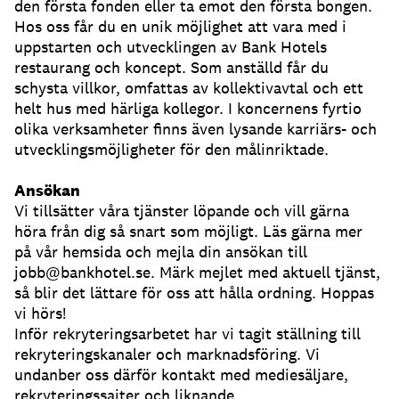
den första fonden eller ta emot den första bongen.
Hos oss får du en unik möjlighet att vara med i
uppstarten och utvecklingen av Bank Hotels
restaurang och koncept. Som anställd får du
schysta villkor, omfattas av kollektivavtal och ett
helt hus med härliga kollegor. I koncernens fyrtio
olika verksamheter finns även lysande karriärs- och
utvecklingsmöjligheter för den målinriktade.
Ansökan
Vi tillsätter våra tjänster löpande och vill gärna
höra från dig så snart som möjligt. Läs gärna mer
på vår hemsida och mejla din ansökan till
jobb@bankhotel.se. Märk mejlet med aktuell tjänst,
så blir det lättare för oss att hålla ordning. Hoppas
vi hörs!
Inför rekryteringsarbetet har vi tagit ställning till
rekryteringskanaler och marknadsföring. Vi
undanber oss därför kontakt med mediesäljare,
rekryteringssajter och liknande.