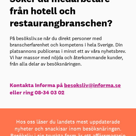
från hotell och
restaurangbranschen?
På besöksliv.se når du direkt personer med
branscherfarenhet och kompetens i hela Sverige. Din
platsannons publiceras i minst ett av våra nyhetsbrev.
Vi har massor med nöjda och återkommande kunder,
från alla delar av besöksnäringen.
Kontakta Informa på
besoksliv@informa.se
eller ring 08-34 03 02
Hos oss läser du landets mest uppdaterade
nyheter och snackisar inom besöksnäringen.
Besöksliv i sin tryckta form är ett affärsmagasin