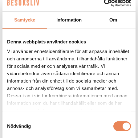
Samtycke
Information
Om
Denna webbplats använder cookies
Vi använder enhetsidentifierare för att anpassa innehållet
och annonserna till användarna, tillhandahålla funktioner
Kock
för sociala medier och analysera vår trafik. Vi
vidarebefordrar även sådana identifierare och annan
Arbetsgivare: Smådalarö Gård Hotell & Spa
information från din enhet till de sociala medier och
Placeringsort: Dalarö
annons- och analysföretag som vi samarbetar med.
Sista ansökningsdag: 2026-08-30
Dessa kan i sin tur kombinera informationen med annan
information som du har tillhandahållit eller som de har
LÄS MER
samlat in när du har använt deras tjänster.
DAGAR KVAR:
Samtyckesval
20
Nödvändig