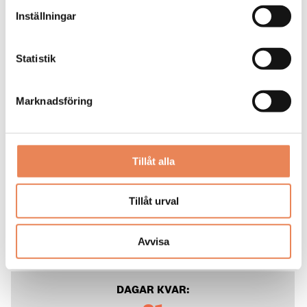
Inställningar
Statistik
Marknadsföring
Säljansvarig
Tillåt alla
Arbetsgivare: Mora Hotell & Spa
Tillåt urval
Placeringsort: Stockholm
Sista ansökningsdag: 2026-08-31
Avvisa
LÄS MER
DAGAR KVAR: