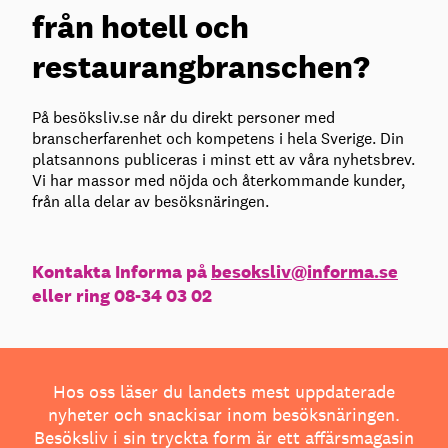
från hotell och
restaurangbranschen?
På besöksliv.se når du direkt personer med
branscherfarenhet och kompetens i hela Sverige. Din
platsannons publiceras i minst ett av våra nyhetsbrev.
Vi har massor med nöjda och återkommande kunder,
från alla delar av besöksnäringen.
Kontakta Informa på
besoksliv@informa.se
eller ring 08-34 03 02
Hos oss läser du landets mest uppdaterade
nyheter och snackisar inom besöksnäringen.
Besöksliv i sin tryckta form är ett affärsmagasin