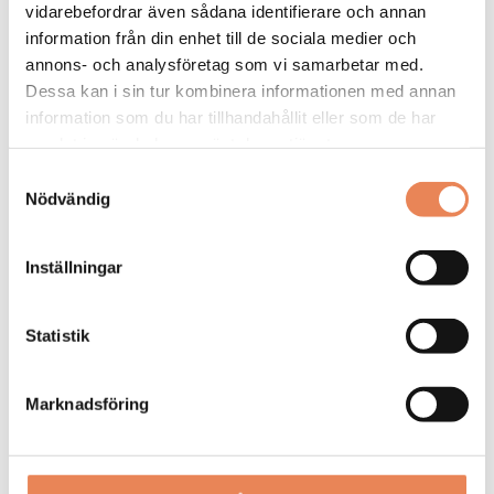
vidarebefordrar även sådana identifierare och annan
information från din enhet till de sociala medier och
annons- och analysföretag som vi samarbetar med.
Dessa kan i sin tur kombinera informationen med annan
information som du har tillhandahållit eller som de har
samlat in när du har använt deras tjänster.
Samtyckesval
Nödvändig
Kock
Arbetsgivare: Smådalarö Gård Hotell & Spa
Inställningar
Placeringsort: Dalarö
Sista ansökningsdag: 2026-08-30
Statistik
LÄS MER
Marknadsföring
DAGAR KVAR:
23