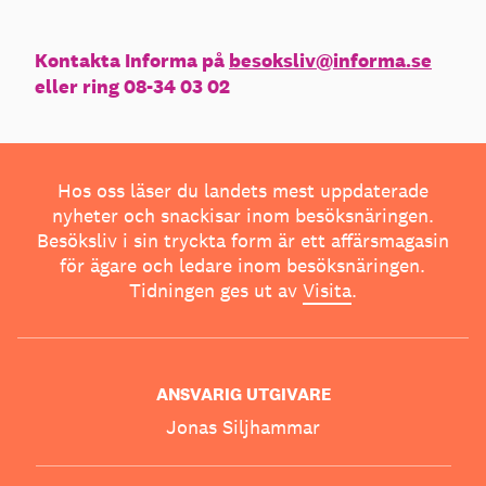
Kontakta Informa på
besoksliv@informa.se
eller ring 08-34 03 02
Hos oss läser du landets mest uppdaterade
nyheter och snackisar inom besöksnäringen.
Besöksliv i sin tryckta form är ett affärsmagasin
för ägare och ledare inom besöksnäringen.
Tidningen ges ut av
Visita
.
ANSVARIG UTGIVARE
Jonas Siljhammar