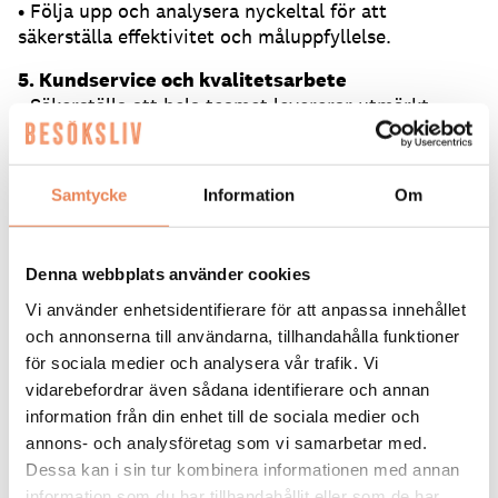
• Följa upp och analysera nyckeltal för att
säkerställa effektivitet och måluppfyllelse.
5. Kundservice och kvalitetsarbete
• Säkerställa att hela teamet levererar utmärkt
kundservice och skapa en gästfokuserad
arbetskultur.
• Hantera feedback från gäster i samarbete med
Samtycke
Information
Om
personalen för att hitta lösningar och förbättringar.
Hjärtligt välkommen till Savoy!
Denna webbplats använder cookies
Hör av dig till vår rekryterare Per Mellström på tel
Vi använder enhetsidentifierare för att anpassa innehållet
070/609 33 98, eller Fredrik Hannu på tel 070/175
och annonserna till användarna, tillhandahålla funktioner
00 om du vill veta mer direkt, tipsa eller sök
för sociala medier och analysera vår trafik. Vi
tjänsten via länken här nedan!
vidarebefordrar även sådana identifierare och annan
Ange i ansökan att du sett annonsen på
information från din enhet till de sociala medier och
besoksliv.se. Se även alla våra lediga jobb på
annons- och analysföretag som vi samarbetar med.
Besöksliv Jobb på Facebook
Dessa kan i sin tur kombinera informationen med annan
information som du har tillhandahållit eller som de har