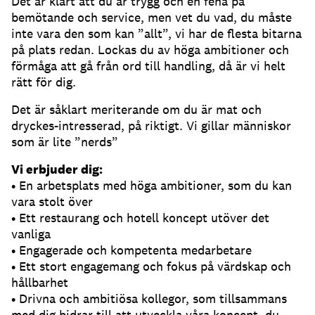
Det är klart att du är trygg och en fena på
bemötande och service, men vet du vad, du måste
inte vara den som kan ”allt”, vi har de flesta bitarna
på plats redan. Lockas du av höga ambitioner och
förmåga att gå från ord till handling, då är vi helt
rätt för dig.
Det är såklart meriterande om du är mat och
dryckes-intresserad, på riktigt. Vi gillar människor
som är lite ”nerds”
Vi erbjuder dig:
• En arbetsplats med höga ambitioner, som du kan
vara stolt över
• Ett restaurang och hotell koncept utöver det
vanliga
• Engagerade och kompetenta medarbetare
• Ett stort engagemang och fokus på värdskap och
hållbarhet
• Drivna och ambitiösa kollegor, som tillsammans
med dig bidrar till att utveckla våra koncept, du