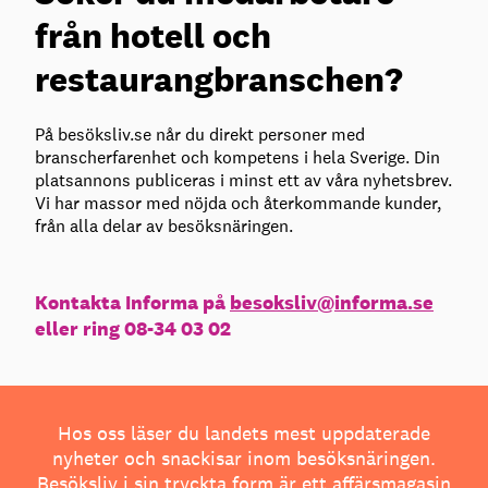
från hotell och
restaurangbranschen?
På besöksliv.se når du direkt personer med
branscherfarenhet och kompetens i hela Sverige. Din
platsannons publiceras i minst ett av våra nyhetsbrev.
Vi har massor med nöjda och återkommande kunder,
från alla delar av besöksnäringen.
Kontakta Informa på
besoksliv@informa.se
eller ring 08-34 03 02
Hos oss läser du landets mest uppdaterade
nyheter och snackisar inom besöksnäringen.
Besöksliv i sin tryckta form är ett affärsmagasin