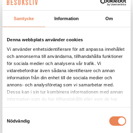
Samtycke
Information
Om
General
Denna webbplats använder cookies
Manager/Hotelldirektör
Vi använder enhetsidentifierare för att anpassa innehållet
och annonserna till användarna, tillhandahålla funktioner
Arbetsgivare: Quality Hotel Grand
för sociala medier och analysera vår trafik. Vi
Placeringsort: Falun
vidarebefordrar även sådana identifierare och annan
Sista ansökningsdag: 2026-09-04
information från din enhet till de sociala medier och
annons- och analysföretag som vi samarbetar med.
LÄS MER
Dessa kan i sin tur kombinera informationen med annan
information som du har tillhandahållit eller som de har
DAGAR KVAR:
samlat in när du har använt deras tjänster.
28
Samtyckesval
Nödvändig