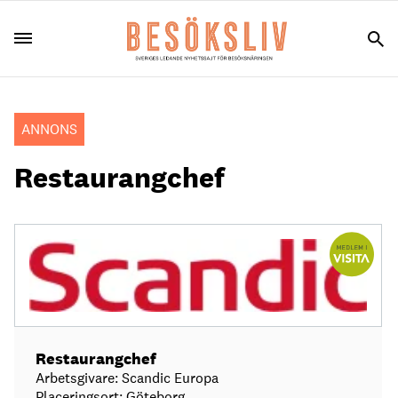
ANNONS
Restaurangchef
Restaurangchef
Arbetsgivare: Scandic Europa
Placeringsort: Göteborg