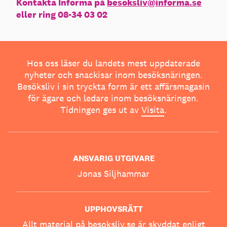
Kontakta Informa på
besoksliv@informa.se
eller ring 08-34 03 02
Hos oss läser du landets mest uppdaterade
nyheter och snackisar inom besöksnäringen.
Besöksliv i sin tryckta form är ett affärsmagasin
för ägare och ledare inom besöksnäringen.
Tidningen ges ut av
Visita
.
ANSVARIG UTGIVARE
Jonas Siljhammar
UPPHOVSRÄTT
Allt material på besoksliv.se är skyddat enligt