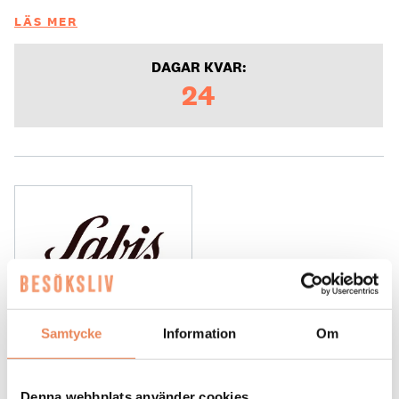
LÄS MER
DAGAR KVAR:
24
Kock
Samtycke
Information
Om
Arbetsgivare: Smådalarö Gård Hotell & Spa
Placeringsort: Dalarö
Denna webbplats använder cookies