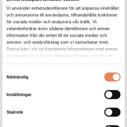
Sista ansökningsdag: 2026-08-30
Vi använder enhetsidentifierare för att anpassa innehållet
och annonserna till användarna, tillhandahålla funktioner
LÄS MER
för sociala medier och analysera vår trafik. Vi
vidarebefordrar även sådana identifierare och annan
DAGAR KVAR:
information från din enhet till de sociala medier och
19
annons- och analysföretag som vi samarbetar med.
Dessa kan i sin tur kombinera informationen med annan
information som du har tillhandahållit eller som de har
samlat in när du har använt deras tjänster.
Samtyckesval
Nödvändig
Inställningar
Statistik
Säljansvarig