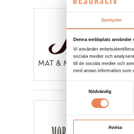
Samtycke
Denna webbplats använder 
Vi använder enhetsidentifierar
sociala medier och analysera 
till de sociala medier och a
med annan information som du 
Samtyckesval
Nödvändig
Avvisa