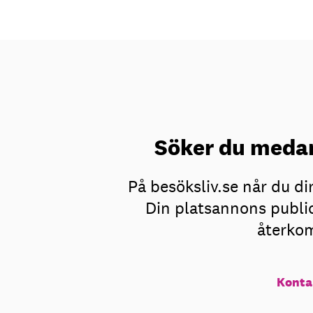
Söker du medar
På besöksliv.se når du d
Din platsannons public
återkom
Konta