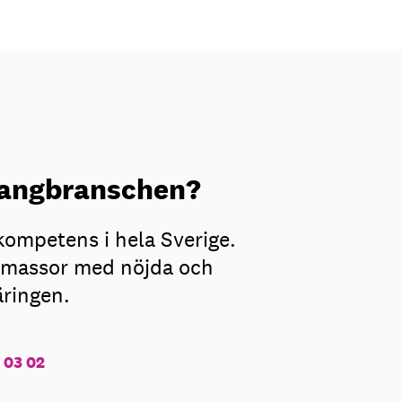
urangbranschen?
kompetens i hela Sverige.
ar massor med nöjda och
äringen.
 03 02