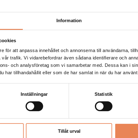
Kock
Information
Arbetsgivare: Smådalarö Gård Hotell & Spa
Placeringsort: Dalarö
Sista ansökningsdag: 2026-08-30
cookies
e för att anpassa innehållet och annonserna till användarna, tillh
LÄS MER
vår trafik. Vi vidarebefordrar även sådana identifierare och anna
nnons- och analysföretag som vi samarbetar med. Dessa kan i sin
har tillhandahållit eller som de har samlat in när du har använt 
Inställningar
Statistik
Säljansvarig
Arbetsgivare: Mora Hotell & Spa
Placeringsort: Stockholm
Tillåt urval
Sista ansökningsdag: 2026-08-31