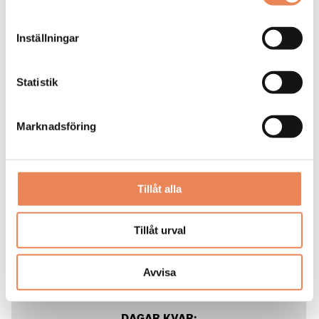
Inställningar
Statistik
Marknadsföring
Kock
Tillåt alla
Arbetsgivare: Smådalarö Gård Hotell & Spa
Tillåt urval
Placeringsort: Dalarö
Sista ansökningsdag: 2026-08-30
Avvisa
LÄS MER
DAGAR KVAR: