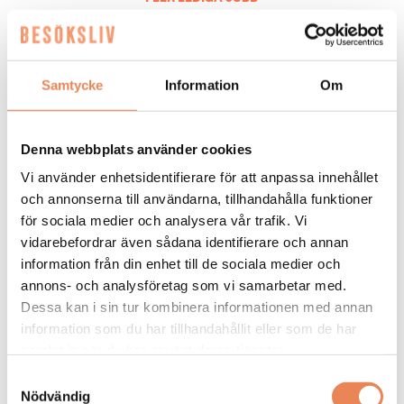
Samtycke
Information
Om
Denna webbplats använder cookies
General
Vi använder enhetsidentifierare för att anpassa innehållet
och annonserna till användarna, tillhandahålla funktioner
Manager/Hotelldirektör
för sociala medier och analysera vår trafik. Vi
Arbetsgivare: Quality Hotel Grand
vidarebefordrar även sådana identifierare och annan
information från din enhet till de sociala medier och
Placeringsort: Falun
annons- och analysföretag som vi samarbetar med.
Sista ansökningsdag: 2026-09-04
Dessa kan i sin tur kombinera informationen med annan
LÄS MER
information som du har tillhandahållit eller som de har
samlat in när du har använt deras tjänster.
DAGAR KVAR:
Samtyckesval
25
Nödvändig