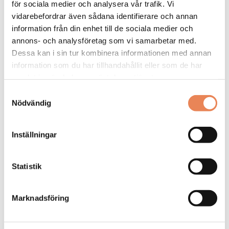
för sociala medier och analysera vår trafik. Vi
Sysselsättningsgrad: 100%
vidarebefordrar även sådana identifierare och annan
Referensnummer: 2025/47
information från din enhet till de sociala medier och
Facklig företrädare
annons- och analysföretag som vi samarbetar med.
Ewa Woldemar
Dessa kan i sin tur kombinera informationen med annan
Unionen
information som du har tillhandahållit eller som de har
unionen@liseberg.se
samlat in när du har använt deras tjänster.
Ange i ansökan att du sett annonsen på
Samtyckesval
Nödvändig
besoksliv.se. Se även alla våra lediga jobb på
Besöksliv Jobb på Facebook
Inställningar
ANSÖK HÄR
Tipsa en vän:
Statistik
Marknadsföring
FLER LEDIGA JOBB