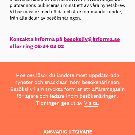
platsannons publiceras i minst ett av våra nyhetsbrev.
Vi har massor med nöjda och återkommande kunder,
från alla delar av besöksnäringen.
Kontakta Informa på
besoksliv@informa.se
eller ring 08-34 03 02
Hos oss läser du landets mest uppdaterade
nyheter och snackisar inom besöksnäringen.
Besöksliv i sin tryckta form är ett affärsmagasin
för ägare och ledare inom besöksnäringen.
Tidningen ges ut av
Visita
.
ANSVARIG UTGIVARE