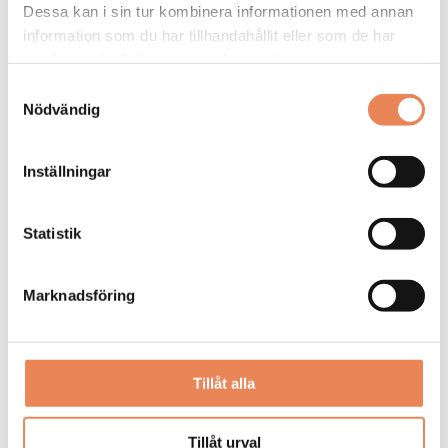
Manager/Hotelldirektör
Dessa kan i sin tur kombinera informationen med annan
information som du har tillhandahållit eller som de har
Arbetsgivare: Quality Hotel Grand
samlat in när du har använt deras tjänster.
Placeringsort: Falun
Samtyckesval
Sista ansökningsdag: 2026-09-04
Nödvändig
LÄS MER
Inställningar
DAGAR KVAR:
27
Statistik
Marknadsföring
Tillåt alla
Tillåt urval