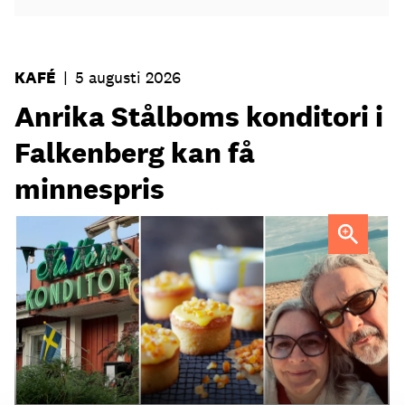
KAFÉ
|
5 augusti 2026
Anrika Stålboms konditori i
Falkenberg kan få
minnespris
Heléne och Micael Stålbom