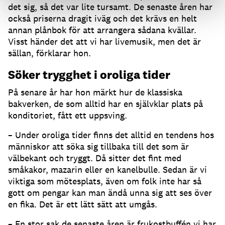
det sig, så det var lite tursamt. De senaste åren har
också priserna dragit iväg och det krävs en helt
annan plånbok för att arrangera sådana kvällar.
Visst händer det att vi har livemusik, men det är
sällan, förklarar hon.
Söker trygghet i oroliga tider
På senare år har hon märkt hur de klassiska
bakverken, de som alltid har en självklar plats på
konditoriet, fått ett uppsving.
– Under oroliga tider finns det alltid en tendens hos
människor att söka sig tillbaka till det som är
välbekant och tryggt. Då sitter det fint med
småkakor, mazarin eller en kanelbulle. Sedan är vi
viktiga som mötesplats, även om folk inte har så
gott om pengar kan man ändå unna sig att ses över
en fika. Det är ett lätt sätt att umgås.
– En stor sak de senaste åren är frukostbuffén vi har