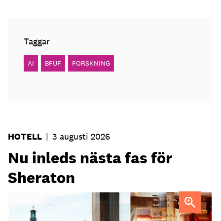
Taggar
AI
BFUF
FORSKNING
HOTELL
|
3 augusti 2026
Nu inleds nästa fas för
Sheraton
Elin Roquet