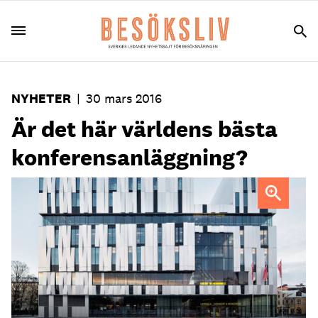
NYHETER
|
30 mars 2016
Är det här världens bästa
konferensanläggning?
Visar framfötterna internationellt. I maj står det klart
vilken anläggning som vinner det prestigefyllda priset.