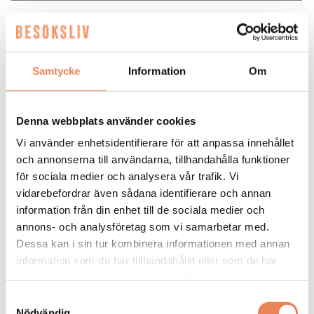
NYHETER. För Stålboms konditori,
som grundades redan 1957, är det
Samtycke
Information
Om
viktigt att hålla fast vid traditioner
men också att våga tänka nytt. Nu är
de nominerade till Birgitta Rasmussons
Denna webbplats använder cookies
minnespris.
Vi använder enhetsidentifierare för att anpassa innehållet
och annonserna till användarna, tillhandahålla funktioner
för sociala medier och analysera vår trafik. Vi
– Vår devis är
på rullande stenar växer ingen
mossa.
vidarebefordrar även sådana identifierare och annan
information från din enhet till de sociala medier och
Orden kommer från Heléne Stålbom som driver
annons- och analysföretag som vi samarbetar med.
Stålboms konditori tillsammans med maken Micael.
Dessa kan i sin tur kombinera informationen med annan
Hon säger det i samband med att vi pratar om
information som du har tillhandahållit eller som de har
trender, något som de behöver hänga med i för att
samlat in när du har använt deras tjänster.
inte stagnera. Samtidigt söker sig människor
Samtyckesval
alltmer till det småskaligt genuina. Något som
Nödvändig