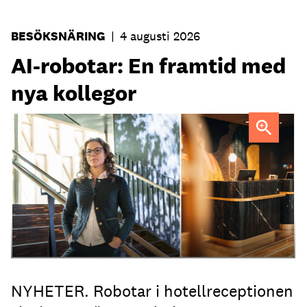
BESÖKSNÄRING
|
4 augusti 2026
AI-robotar: En framtid med
nya kollegor
Professor Kristina Palm FOTO: Theresia Viska
FOTO:
Dylan Calluy / Unsplash
NYHETER. Robotar i hotellreceptionen