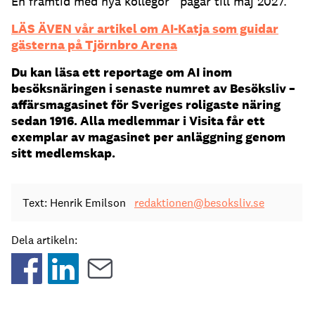
En framtid med nya kollegor” pågår till maj 2027.
LÄS ÄVEN vår artikel om AI-Katja som guidar
gästerna på Tjörnbro Arena
Du kan läsa ett reportage om AI inom
besöksnäringen i senaste numret av Besöksliv –
affärsmagasinet för Sveriges roligaste näring
sedan 1916. Alla medlemmar i Visita får ett
exemplar av magasinet per anläggning genom
sitt medlemskap.
Text: Henrik Emilson
redaktionen@besoksliv.se
Dela artikeln: