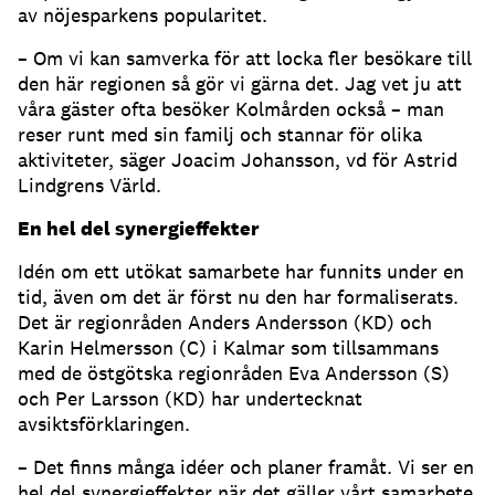
av nöjesparkens popularitet.
– Om vi kan samverka för att locka fler besökare till
den här regionen så gör vi gärna det. Jag vet ju att
våra gäster ofta besöker Kolmården också – man
reser runt med sin familj och stannar för olika
aktiviteter, säger Joacim Johansson, vd för Astrid
Lindgrens Värld.
En hel del synergieffekter
Idén om ett utökat samarbete har funnits under en
tid, även om det är först nu den har formaliserats.
Det är regionråden Anders Andersson (KD) och
Karin Helmersson (C) i Kalmar som tillsammans
med de östgötska regionråden Eva Andersson (S)
och Per Larsson (KD) har undertecknat
avsiktsförklaringen.
– Det finns många idéer och planer framåt. Vi ser en
hel del synergieffekter när det gäller vårt samarbete