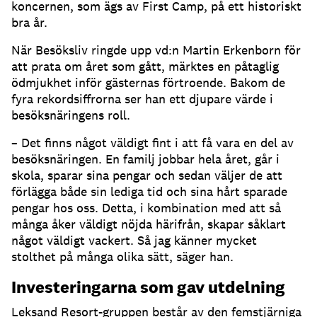
koncernen, som ägs av First Camp, på ett historiskt
bra år.
När Besöksliv ringde upp vd:n Martin Erkenborn för
att prata om året som gått, märktes en påtaglig
ödmjukhet inför gästernas förtroende. Bakom de
fyra rekordsiffrorna ser han ett djupare värde i
besöksnäringens roll.
– Det finns något väldigt fint i att få vara en del av
besöksnäringen. En familj jobbar hela året, går i
skola, sparar sina pengar och sedan väljer de att
förlägga både sin lediga tid och sina hårt sparade
pengar hos oss. Detta, i kombination med att så
många åker väldigt nöjda härifrån, skapar såklart
något väldigt vackert. Så jag känner mycket
stolthet på många olika sätt, säger han.
Investeringarna som gav utdelning
Leksand Resort-gruppen består av den femstjärniga