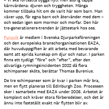
kärnvärdena: djuren och tryggheten. Många
kommer tillbaka hit om de varit här som barn. Man
växer upp, får egna barn och återvänder med dem –
och sedan igen som mormor och morfar. Den här
tre-generationers-trenden är jättestark hos oss.
Furuvik
är medlem i Svenska Djurparksföreningen
och den europeiska branschorganisationen EAZA,
där huvuduppgiften är att arbeta med bevarande
samt att sprida kunskap om djur och natur. I parken
finns ett tydligt ”före” och ”efter”, efter den
allvarliga rymningsincidenten 2022 då flera
schimpanser sköts, berättar Thomas Burenius.
De tre schimpanser som är kvar i parken mår bra,
men en flytt planeras till Edinburgh Zoo. Processen
sker i samarbete med EAZA under 2026. Arbetet är
komplext och kräver stora förberedelser, och det är
ännu inte fastställt exakt när flytten blir av.