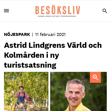
NÖJESPARK
|
11 februari 2021
Astrid Lindgrens Värld och
Kolmården i ny
turistsatsning
Joacim Johansson, vd för Astrid Lindgrens Värld är
positiv till samarbete med Kolmården.
FOTO: Astrid
Lindgrens värld.