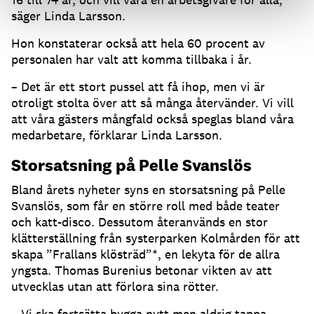
säger Linda Larsson.
Hon konstaterar också att hela 60 procent av
personalen har valt att komma tillbaka i år.
– Det är ett stort pussel att få ihop, men vi är
otroligt stolta över att så många återvänder. Vi vill
att våra gästers mångfald också speglas bland våra
medarbetare, förklarar Linda Larsson.
Storsatsning på Pelle Svanslös
Bland årets nyheter syns en storsatsning på Pelle
Svanslös, som får en större roll med både teater
och katt-disco. Dessutom återanvänds en stor
klätterställning från systerparken Kolmården för att
skapa ”Frallans klösträd”*, en lekyta för de allra
yngsta. Thomas Burenius betonar vikten av att
utvecklas utan att förlora sina rötter.
– Vi ska fortsätta bygga nytt men aldrig tappa