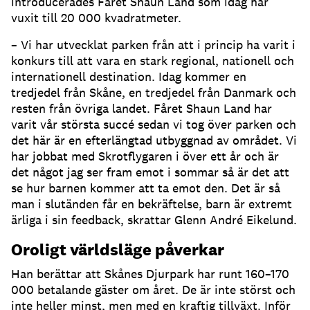
introducerades Fåret Shaun Land som idag har
vuxit till 20 000 kvadratmeter.
– Vi har utvecklat parken från att i princip ha varit i
konkurs till att vara en stark regional, nationell och
internationell destination. Idag kommer en
tredjedel från Skåne, en tredjedel från Danmark och
resten från övriga landet. Fåret Shaun Land har
varit vår största succé sedan vi tog över parken och
det här är en efterlängtad utbyggnad av området. Vi
har jobbat med Skrotflygaren i över ett år och är
det något jag ser fram emot i sommar så är det att
se hur barnen kommer att ta emot den. Det är så
man i slutänden får en bekräftelse, barn är extremt
ärliga i sin feedback, skrattar Glenn André Eikelund.
Oroligt världsläge påverkar
Han berättar att Skånes Djurpark har runt 160–170
000 betalande gäster om året. De är inte störst och
inte heller minst, men med en kraftig tillväxt. Inför