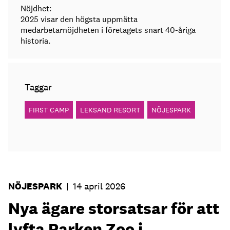
Nöjdhet:
2025 visar den högsta uppmätta
medarbetarnöjdheten i företagets snart 40-åriga
historia.
Taggar
FIRST CAMP
LEKSAND RESORT
NÖJESPARK
NÖJESPARK
|
14 april 2026
Nya ägare storsatsar för att
lyfta Parken Zoo i