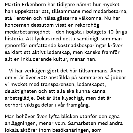
Martin Erkenborn har tidigare nämnt hur mycket
han uppskattar att, tillsammans med medarbetarna,
stå i entrén och hälsa gästerna välkomna. Nu har
koncernen dessutom visat en rekordhög
medarbetarnöjdhet – den högsta i bolagets 40-åriga
historia. Att lyckas med detta samtidigt som man
genomför omfattande kostnadsbesparingar kräver
så klart ett aktivt ledarskap, men kanske framför
allt en inkluderande kultur, menar han.
– Vi har verkligen gjort det här tillsammans. Även
om vi är över 500 anställda på sommaren så jobbar
vi mycket med transparensen, ledarskapet,
delaktigheten och att alla ska kunna känna
arbetsglädje. Det är lite klyschigt, men det är
oerhört viktiga delar i vår framgång.
Man behöver även lyfta blicken utanför den egna
anläggningen, menar vd:n. Samarbeten med andra
lokala aktörer inom besöksnäringen, som