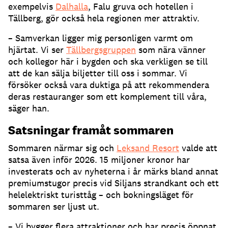
exempelvis
Dalhalla
, Falu gruva och hotellen i
Tällberg, gör också hela regionen mer attraktiv.
– Samverkan ligger mig personligen varmt om
hjärtat. Vi ser
Tällbergsgruppen
som nära vänner
och kollegor här i bygden och ska verkligen se till
att de kan sälja biljetter till oss i sommar. Vi
försöker också vara duktiga på att rekommendera
deras restauranger som ett komplement till våra,
säger han.
Satsningar framåt sommaren
Sommaren närmar sig och
Leksand Resort
valde att
satsa även inför 2026. 15 miljoner kronor har
investerats och av nyheterna i år märks bland annat
premiumstugor precis vid Siljans strandkant och ett
helelektriskt turisttåg – och bokningsläget för
sommaren ser ljust ut.
– Vi bygger flera attraktioner och har precis öppnat