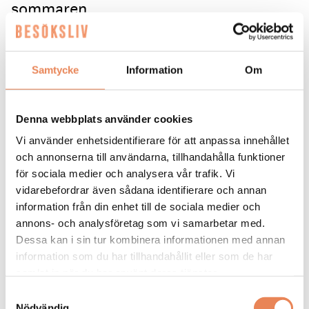
sommaren.
Furuvik, som ligger cirka en mil från Gävle, lockar i
vanliga fall mellan 340 000 och 350 000 gäster
Samtycke
Information
Om
årligen. Inför sommaren är målet tydligt.
– Vår målsättning är 360 000 besökare. Vi tror att
gästerna väljer att stanna i Sverige i stället för att
Denna webbplats använder cookies
resa utomlands just nu. Men det handlar inte bara
Vi använder enhetsidentifierare för att anpassa innehållet
om siffror; det viktigaste är att de som kommer hit
och annonserna till användarna, tillhandahålla funktioner
får en så stark upplevelse att de vill återvända,
för sociala medier och analysera vår trafik. Vi
säger Thomas Burenius, COO Upplevelse på
vidarebefordrar även sådana identifierare och annan
Furuvik.
information från din enhet till de sociala medier och
Omvärldsoro, väder och ansträngda
annons- och analysföretag som vi samarbetar med.
hushållsekonomier påverkar hela branschen, men
Dessa kan i sin tur kombinera informationen med annan
här ser Furuvik sin bredd som en stor
information som du har tillhandahållit eller som de har
konkurrensfördel.
samlat in när du har använt deras tjänster.
Samtyckesval
– Det ska kännas prisvärt. Hos oss får du djur,
Nödvändig