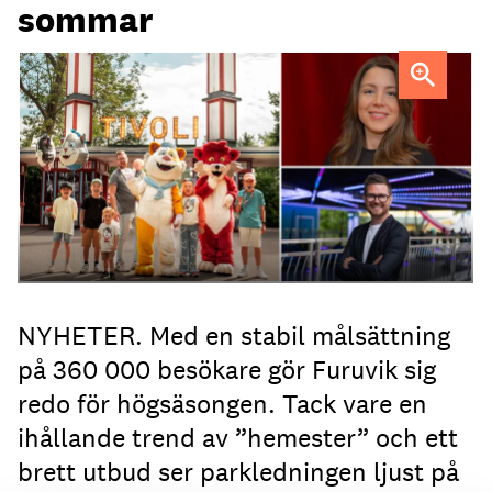
sommar
Linda Larsson (överst) och Thomas Burenius
NYHETER. Med en stabil målsättning
på 360 000 besökare gör Furuvik sig
redo för högsäsongen. Tack vare en
ihållande trend av ”hemester” och ett
brett utbud ser parkledningen ljust på