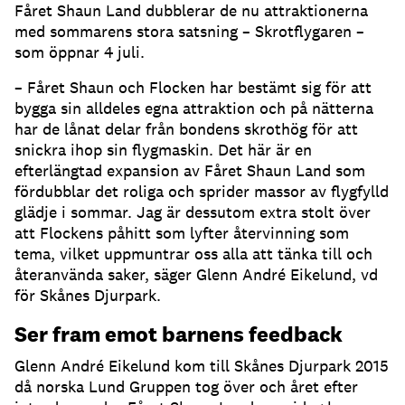
Fåret Shaun Land dubblerar de nu attraktionerna
med sommarens stora satsning – Skrotflygaren –
som öppnar 4 juli.
– Fåret Shaun och Flocken har bestämt sig för att
bygga sin alldeles egna attraktion och på nätterna
har de lånat delar från bondens skrothög för att
snickra ihop sin flygmaskin. Det här är en
efterlängtad expansion av Fåret Shaun Land som
fördubblar det roliga och sprider massor av flygfylld
glädje i sommar. Jag är dessutom extra stolt över
att Flockens påhitt som lyfter återvinning som
tema, vilket uppmuntrar oss alla att tänka till och
återanvända saker, säger Glenn André Eikelund, vd
för Skånes Djurpark.
Ser fram emot barnens feedback
Glenn André Eikelund kom till Skånes Djurpark 2015
då norska Lund Gruppen tog över och året efter