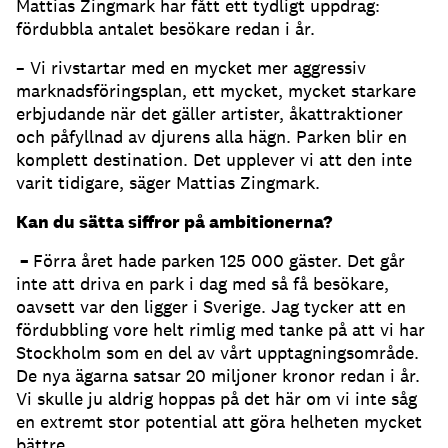
Mattias Zingmark har fått ett tydligt uppdrag:
fördubbla antalet besökare redan i år.
– Vi rivstartar med en mycket mer aggressiv
marknadsföringsplan, ett mycket, mycket starkare
erbjudande när det gäller artister, åkattraktioner
och påfyllnad av djurens alla hägn. Parken blir en
komplett destination. Det upplever vi att den inte
varit tidigare, säger Mattias Zingmark.
Kan du sätta siffror på ambitionerna?
–
Förra året hade parken 125 000 gäster. Det går
inte att driva en park i dag med så få besökare,
oavsett var den ligger i Sverige. Jag tycker att en
fördubbling vore helt rimlig med tanke på att vi har
Stockholm som en del av vårt upptagningsområde.
De nya ägarna satsar 20 miljoner kronor redan i år.
Vi skulle ju aldrig hoppas på det här om vi inte såg
en extremt stor potential att göra helheten mycket
bättre.