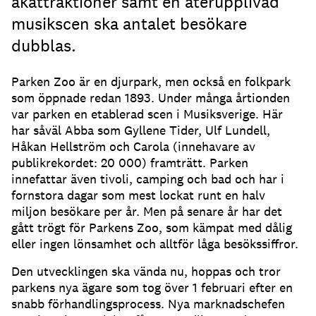
åkattraktioner samt en återupplivad
musikscen ska antalet besökare
dubblas.
Parken Zoo är en djurpark, men också en folkpark
som öppnade redan 1893. Under många årtionden
var parken en etablerad scen i Musiksverige. Här
har såväl Abba som Gyllene Tider, Ulf Lundell,
Håkan Hellström och Carola (innehavare av
publikrekordet: 20 000) framträtt. Parken
innefattar även tivoli, camping och bad och har i
fornstora dagar som mest lockat runt en halv
miljon besökare per år. Men på senare år har det
gått trögt för Parkens Zoo, som kämpat med dålig
eller ingen lönsamhet och alltför låga besökssiffror.
Den utvecklingen ska vända nu, hoppas och tror
parkens nya ägare som tog över 1 februari efter en
snabb förhandlingsprocess. Nya marknadschefen