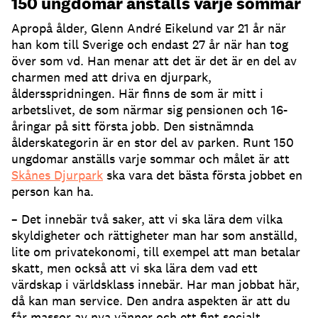
150 ungdomar anställs varje sommar
Apropå ålder, Glenn André Eikelund var 21 år när
han kom till Sverige och endast 27 år när han tog
över som vd. Han menar att det är det är en del av
charmen med att driva en djurpark,
åldersspridningen. Här finns de som är mitt i
arbetslivet, de som närmar sig pensionen och 16-
åringar på sitt första jobb. Den sistnämnda
ålderskategorin är en stor del av parken. Runt 150
ungdomar anställs varje sommar och målet är att
Skånes Djurpark
ska vara det bästa första jobbet en
person kan ha.
– Det innebär två saker, att vi ska lära dem vilka
skyldigheter och rättigheter man har som anställd,
lite om privatekonomi, till exempel att man betalar
skatt, men också att vi ska lära dem vad ett
värdskap i världsklass innebär. Har man jobbat här,
då kan man service. Den andra aspekten är att du
får massor av nya vänner och ett fint socialt