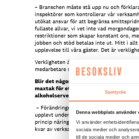
– Branschen måste stå upp nu och förklara
inspektörer som kontrollerar vår verksamhe
utökat ansvar för att begränsa smittsprid
fullaste allvar, vi vet inte vad morgondage
restriktioner som skapar konstant oro, me
jobben och stöd betalas inte ut. Mitt i allt
upplevelse till våra gäster. Det är verklig
Verkligheten är också färre gäster, utökad
medarbetare som förlorar jobbet, tillägger
Blir det någon större skillnad mot regl
maxtak för ett sällskap är åtta persone
Samtycke
alkoholservering är klockan 22?
–
Förändringen innebär de mest omfattand
Denna webbplats använder 
upplevt under pandemin. Påverkan blir eno
princip näringsförbud utan att stöd kommun
Vi använder enhetsidentifierar
kvar av verksamheterna.
sociala medier och analysera 
till de sociala medier och a