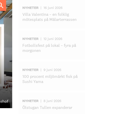
NYHETER
|
16 juni 2026
Villa Valentina – en folklig
mötesplats på Mälarterrassen
NYHETER
|
12 juni 2026
Fotbollsfest på lokal – fyra på
morgonen
NYHETER
|
9 juni 2026
100 procent miljömärkt fisk på
Sushi Yama
NYHETER
|
8 juni 2026
rehof
Ölstugan Tullen expanderar