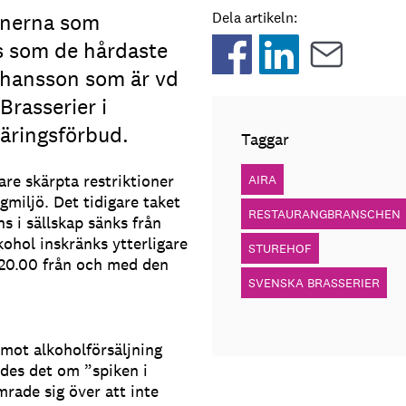
onerna som
Dela artikeln:
vs som de hårdaste
ohansson som är vd
rasserier i
äringsförbud.
Taggar
are skärpta restriktioner
AIRA
ogmiljö. Det tidigare taket
RESTAURANGBRANSCHEN
s i sällskap sänks från
lkohol inskränks ytterligare
STUREHOF
 20.00 från och med den
SVENSKA BRASSERIER
 mot alkoholförsäljning
des det om ”spiken i
rade sig över att inte