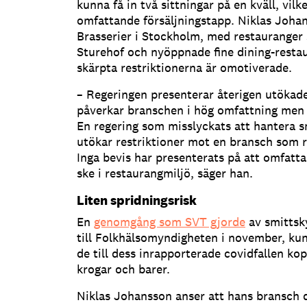
kunna få in två sittningar på en kväll, vilk
omfattande försäljningstapp. Niklas Joha
Brasserier i Stockholm, med restauranger 
Sturehof och nyöppnade fine dining-resta
skärpta restriktionerna är omotiverade.
– Regeringen presenterar återigen utökade
påverkar branschen i hög omfattning men 
En regering som misslyckats att hantera 
utökar restriktioner mot en bransch som r
Inga bevis har presenterats på att omfatta
ske i restaurangmiljö, säger han.
Liten spridningsrisk
En
genomgång som SVT gjorde
av smittsk
till Folkhälsomyndigheten i november, ku
de till dess inrapporterade covidfallen kop
krogar och barer.
Niklas Johansson anser att hans bransch d