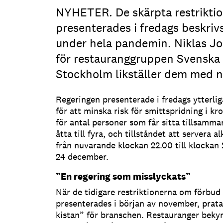
NYHETER. De skärpta restrikti
presenterades i fredags beskri
under hela pandemin. Niklas J
för restauranggruppen Svenska B
Stockholm likställer dem med n
Regeringen presenterade i fredags ytterlig
för att minska risk för smittspridning i kr
för antal personer som får sitta tillsamman
åtta till fyra, och tillståndet att servera a
från nuvarande klockan 22.00 till klockan
24 december.
”En regering som misslyckats”
När de tidigare restriktionerna om förbud
presenterades i början av november, prata
kistan” för branschen. Restauranger bekym