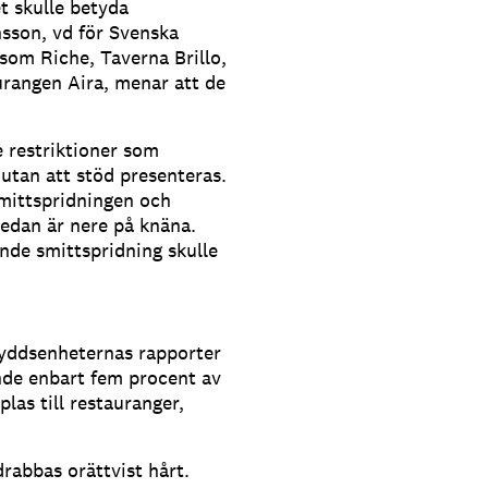
et skulle betyda
nsson, vd för Svenska
som Riche, Taverna Brillo,
urangen Aira, menar att de
 restriktioner som
utan att stöd presenteras.
smittspridningen och
edan är nere på knäna.
nde smittspridning skulle
yddsenheternas rapporter
nde enbart fem procent av
plas till restauranger,
rabbas orättvist hårt.