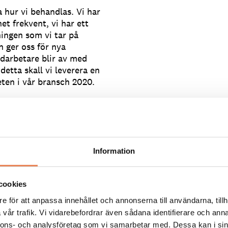
 hur vi behandlas. Vi har
t frekvent, vi har ett
ningen som vi tar på
n ger oss för nya
darbetare blir av med
 detta skall vi leverera en
heten i vår bransch 2020.
e permitteringar och fler
 han.
erna som gäller nu där
r och där tidsgränsen för
Information
e restriktionerna vi
cookies
rm för branschen! Vi får i
icerats. Det blir spillror
e för att anpassa innehållet och annonserna till användarna, tillh
vår trafik. Vi vidarebefordrar även sådana identifierare och anna
nnons- och analysföretag som vi samarbetar med. Dessa kan i sin