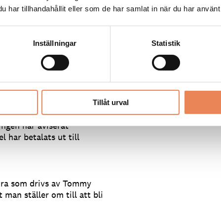
sserier?
har tillhandahållit eller som de har samlat in när du har använt 
mmans på över 400 år, vi
Inställningar
Statistik
 ta er igenom detta?
stöd, utöka möjligheten
förenklas att
Tillåt urval
bbare än vad som sker
ngen har aviserat
 har betalats ut till
Aira som drivs av Tommy
an ställer om till att bli