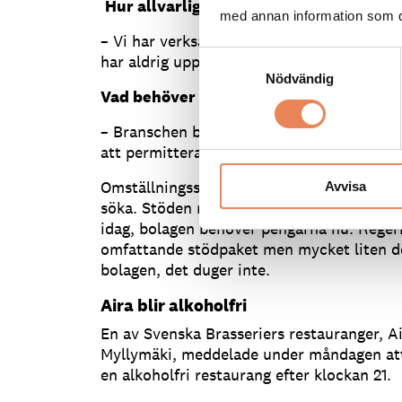
Hur allvarligt är läget för Svenska Bra
med annan information som du 
– Vi har verksamheter med historik tillsa
Samtyckesval
har aldrig upplevt något liknande.
Nödvändig
Vad behöver ni för stödåtgärder för att
– Branschen behöver utökat permitterings
att permittera till 80 procent igen.
Omställningsstödet behöver förlängas och 
Avvisa
söka. Stöden måste betalas ut mycket sna
idag, bolagen behöver pengarna nu. Regeri
omfattande stödpaket men mycket liten del
bolagen, det duger inte.
Aira blir alkoholfri
En av Svenska Brasseriers restauranger, 
Myllymäki, meddelade under måndagen att m
en alkoholfri restaurang efter klockan 21.