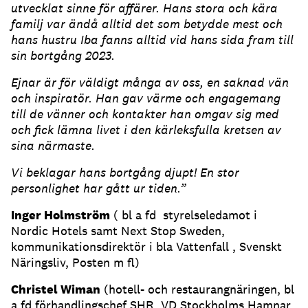
utvecklat sinne för affärer. Hans stora och kära
familj var ändå alltid det som betydde mest och
hans hustru Iba fanns alltid vid hans sida fram till
sin bortgång 2023.
Ejnar är för väldigt många av oss, en saknad vän
och inspiratör. Han gav värme och engagemang
till de vänner och kontakter han omgav sig med
och fick lämna livet i den kärleksfulla kretsen av
sina närmaste.
Vi beklagar hans bortgång djupt! En stor
personlighet har gått ur tiden.”
Inger Holmström
( bl a fd styrelseledamot i
Nordic Hotels samt Next Stop Sweden,
kommunikationsdirektör i bla Vattenfall , Svenskt
Näringsliv, Posten m fl)
Christel Wiman
(hotell- och restaurangnäringen, bl
a fd förhandlingschef SHR, VD Stockholms Hamnar,