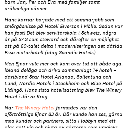
barn Jan, Per och Eva med familjer samt
oräkneliga vänner.
Hans karriär började med ett sommarjobb som
smörgåsnisse på Hotell Elverson i Mölle. Sedan var
han fast! Det blev servitörskola i Schweiz, några
år på SAS som steward och därefter en möjlighet
att på 60-talet delta i moderniseringen det dåtida
Esso motorhotell (idag Scandic Hotels).
Men Ejnar ville mer och kom över tid att både äga,
ibland deläga och driva sammanlagt 14 hotell –
däribland Star Hotel Arlanda, Sollentuna och
Lund, Nordic Hotels i Stockholm och Blue Hotel på
Lidingö. Hans sista hotellsatsning blev The Winery
Hotel i Järva Krog.
När
The Winery Hotel
formades var den
oförtröttlige Ejnar 83 år. Där kunde han ses, gärna
med kunder och partners, sitta i lobbyn med ett
glas gott vin och njuta av gästerna som umgicks