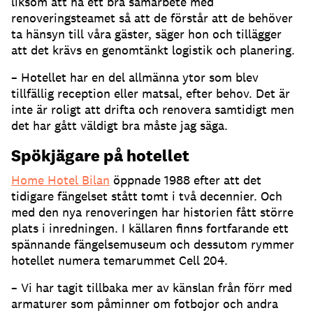
liksom att ha ett bra samarbete med
renoveringsteamet så att de förstår att de behöver
ta hänsyn till våra gäster, säger hon och tillägger
att det krävs en genomtänkt logistik och planering.
– Hotellet har en del allmänna ytor som blev
tillfällig reception eller matsal, efter behov. Det är
inte är roligt att drifta och renovera samtidigt men
det har gått väldigt bra måste jag säga.
Spökjägare på hotellet
Home Hotel Bilan
öppnade 1988 efter att det
tidigare fängelset stått tomt i två decennier. Och
med den nya renoveringen har historien fått större
plats i inredningen. I källaren finns fortfarande ett
spännande fängelsemuseum och dessutom rymmer
hotellet numera temarummet Cell 204.
– Vi har tagit tillbaka mer av känslan från förr med
armaturer som påminner om fotbojor och andra