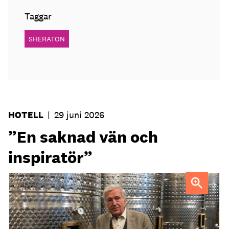
Taggar
SHERATON
HOTELL
|
29 juni 2026
”En saknad vän och
inspiratör”
Ejnar Söder var en drivande kraft i den svenska
hotellbranchen.