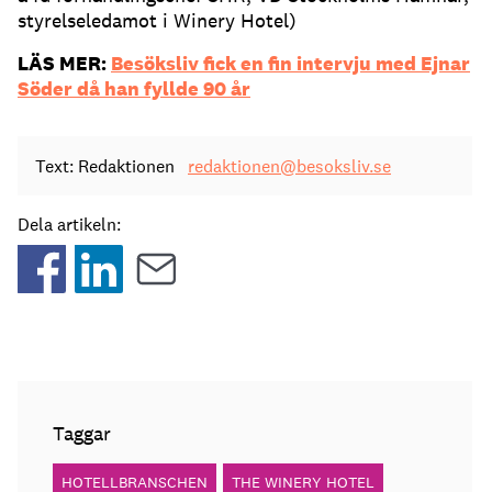
styrelseledamot i Winery Hotel)
LÄS MER:
Besöksliv fick en fin intervju med Ejnar
Söder då han fyllde 90 år
Text: Redaktionen
redaktionen@besoksliv.se
Dela artikeln:
Taggar
HOTELLBRANSCHEN
THE WINERY HOTEL