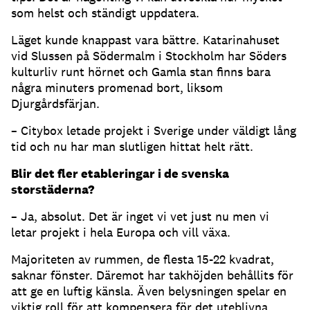
som helst och ständigt uppdatera.
Läget kunde knappast vara bättre. Katarinahuset
vid Slussen på Södermalm i Stockholm har Söders
kulturliv runt hörnet och Gamla stan finns bara
några minuters promenad bort, liksom
Djurgårdsfärjan.
– Citybox letade projekt i Sverige under väldigt lång
tid och nu har man slutligen hittat helt rätt.
Blir det fler etableringar i de svenska
storstäderna?
– Ja, absolut. Det är inget vi vet just nu men vi
letar projekt i hela Europa och vill växa.
Majoriteten av rummen, de flesta 15-22 kvadrat,
saknar fönster. Däremot har takhöjden behållits för
att ge en luftig känsla. Även belysningen spelar en
viktig roll för att kompensera för det uteblivna