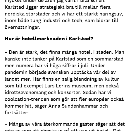
mycket under de åren jag varit i branschen.
Karlstad ligger strategiskt bra till mellan flera
nordiska storstäder och vi har ett starkt näringsliv,
inom både tung industri och tech, som bidrar till
övernattningar.
Hur är hotellmarknaden i Karlstad?
– Den är stark, det finns många hotell i staden. Man
kanske inte tänker på Karlstad som en sommarstad
men numera har vi höga siffror i juli. Under
pandemin började svensken upptäcka vår del av
landet mer. Här finns en salig blandning av kultur
som till exempel Lars Lerins museum, men också
idrottsevenemang och konserter. Sedan har vi
coolcation-trenden som gör att fler européer också
kommer hit, säger Anna Sundenhammar och
fortsätter:
– Många av våra återkommande gäster säger att det
inte är som att checka in på ett vanligt hotell. Det