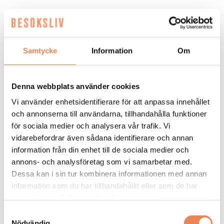
HOTELL
|
3 augusti 2026
Nu inleds nästa fas för
Samtycke
Information
Om
Sheraton
Denna webbplats använder cookies
Elin Roquet
Vi använder enhetsidentifierare för att anpassa innehållet
och annonserna till användarna, tillhandahålla funktioner
för sociala medier och analysera vår trafik. Vi
vidarebefordrar även sådana identifierare och annan
information från din enhet till de sociala medier och
annons- och analysföretag som vi samarbetar med.
Dessa kan i sin tur kombinera informationen med annan
information som du har tillhandahållit eller som de har
samlat in när du har använt deras tjänster.
Samtyckesval
NYHETER. Efter en lång renovering är
Nödvändig