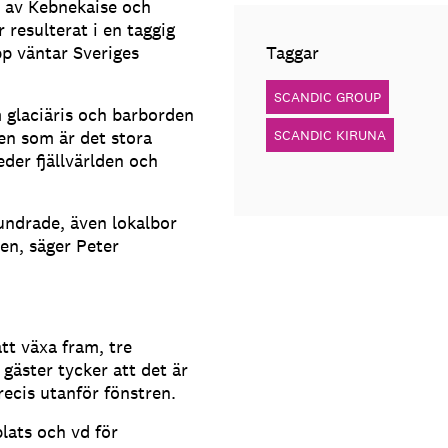
s av Kebnekaise och
 resulterat i en taggig
p väntar Sveriges
Taggar
SCANDIC GROUP
 glaciäris och barborden
ten som är det stora
SCANDIC KIRUNA
der fjällvärlden och
undrade, även lokalbor
den, säger Peter
tt växa fram, tre
äster tycker att det är
ecis utanför fönstren.
plats och vd för