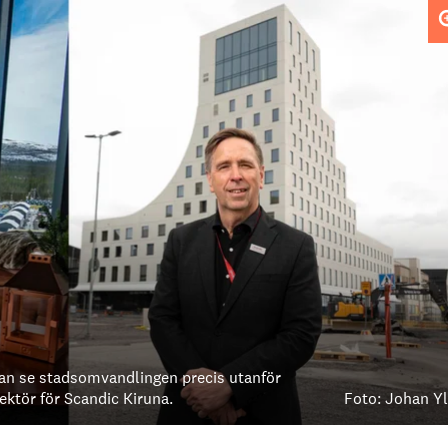
 kan se stadsomvandlingen precis utanför
ektör för Scandic Kiruna.
Foto: Johan Yl