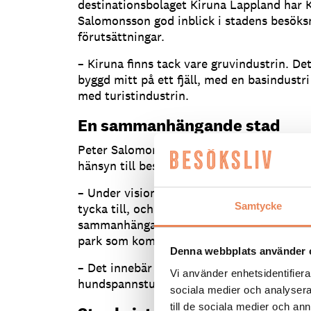
destinationsbolaget Kiruna Lappland har 
Salomonsson god inblick i stadens besöks
förutsättningar.
– Kiruna finns tack vare gruvindustrin. De
byggd mitt på ett fjäll, med en basindustr
med turistindustrin.
En sammanhängande stad
Peter Salomonsson tycker att LKAB och k
hänsyn till besöksnäringen under stadsom
– Under visionsarbetet bjöds alla företaga
Samtycke
tycka till, och då kom det bland annat fram
sammanhängande stad. Nu blir det ett bil
park som kommer att börja 75 meter från 
Denna webbplats använder 
– Det innebär att gästerna kommer att ku
Vi använder enhetsidentifierar
hundspannsturer mitt i staden. Det är värl
sociala medier och analysera 
till de sociala medier och a