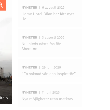
NYHETER
|
6 augusti 2026
Home Hotel Bilan har fått nytt
liv
NYHETER
|
3 augusti 2026
Nu inleds nästa fas för
Sheraton
NYHETER
|
29 juni 2026
”En saknad vän och inspiratör”
NYHETER
|
11 juni 2026
italo
Nya möjligheter utan matkrav