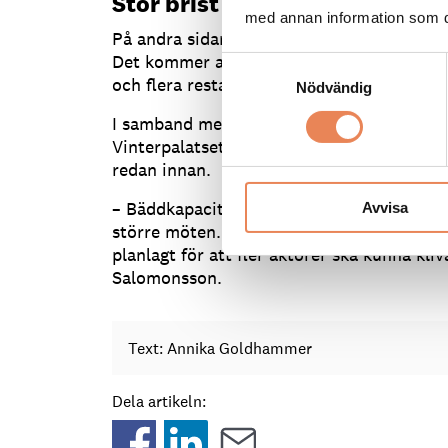
Stor brist på bäddar
med annan information som du 
På andra sidan kulturhuset håller ännu ett
Det kommer att drivas av Elite Hotels och
Samtyckesval
och flera restauranger.
Nödvändig
I samband med stadsomvandlingen har tre h
Vinterpalatset, Kebne och Kaisa, och brist
redan innan.
– Bäddkapaciteten har varit en stor flaskh
Avvisa
större möten. Vi behöver öka kapaciteten
planlagt för att fler aktörer ska kunna kliv
Salomonsson.
Text: Annika Goldhammer
Dela artikeln: