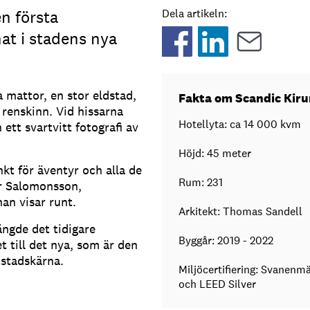
n första
Dela artikeln:
at i stadens nya
mattor, en stor eldstad,
Fakta om Scandic Kir
renskinn. Vid hissarna
Hotellyta: ca 14 000 kvm
ett svartvitt fotografi av
Höjd: 45 meter
kt för äventyr och alla de
Rum: 231
er Salomonsson,
an visar runt.
Arkitekt: Thomas Sandell
ngde det tidigare
Byggår: 2019 - 2022
t till det nya, som är den
 stadskärna.
Miljöcertifiering: Svanenm
och LEED Silver