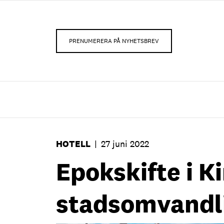
PRENUMERERA PÅ NYHETSBREV
HOTELL
|
27 juni 2022
Epokskifte i K
stadsomvandl