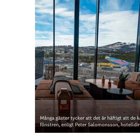
Många gäster tycker att det är häftigt att de
fönstren, enligt Peter Salomonsson, hotelldir