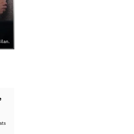
ilan.
e
ats