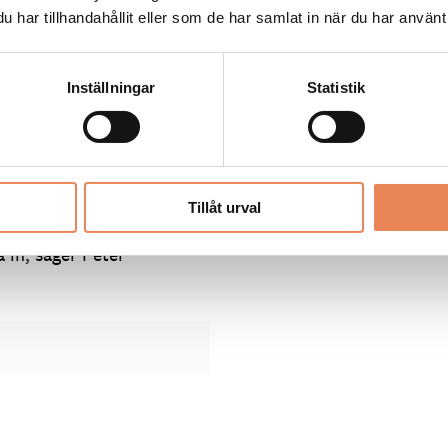
har tillhandahållit eller som de har samlat in när du har använt 
 hotell på att växa fram.
 innehålla 155 rum, takspa
Inställningar
Statistik
otell lagts ner:
en på bäddar var stor
als för att kunna ta emot
Tillåt urval
 ännu mer och det är
a in, säger Peter