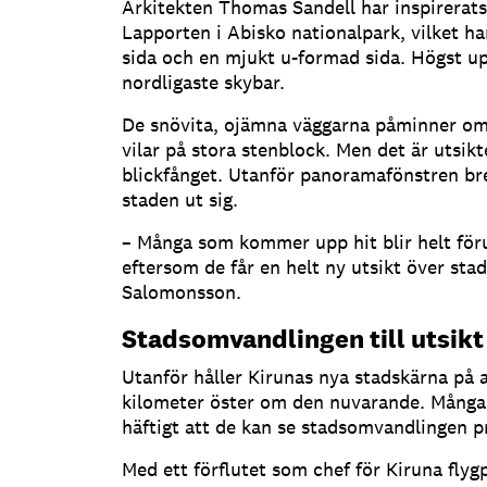
Arkitekten Thomas Sandell har inspirerat
Lapporten i Abisko nationalpark, vilket har
sida och en mjukt u-formad sida. Högst up
nordligaste skybar.
De snövita, ojämna väggarna påminner om
vilar på stora stenblock. Men det är utsik
blickfånget. Utanför panoramafönstren bre
staden ut sig.
– Många som kommer upp hit blir helt för
eftersom de får en helt ny utsikt över sta
Salomonsson.
Stadsomvandlingen till utsikt
Utanför håller Kirunas nya stadskärna på a
kilometer öster om den nuvarande. Många g
häftigt att de kan se stadsomvandlingen pr
Med ett förflutet som chef för Kiruna flyg