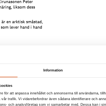
Kirunasonen Peter
näring, liksom dess
t är en arktisk småstad,
i som lever hand i hand
ommunen har tagit stor
vandlingen.
re och Kirunabor in för att
Information
 att vi vill ha en mer
fritt centrum med en grön
oss.
cookies
nna starta
e för att anpassa innehållet och annonserna till användarna, tillh
dsunikt.
vår trafik. Vi vidarebefordrar även sådana identifierare och anna
nnons- och analysföretag som vi samarbetar med. Dessa kan i sin