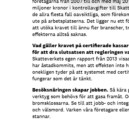
företagarna från 2007 till och med maj 20
miljoner kronor i kontrollavgifter till Skatt
de allra flesta fall oavsiktliga, som förek
ute på arbetsplatserna. Det ligger nu ett f
att utöka kravet till ännu fler branscher, t
effekterna alltså saknas.
Vad gäller kravet på certifierade kassa
för att dra slutsatsen att regleringen va
Skatteverkets egen rapport från 2013 visade
har åstadkommits, men att effekten inte ha
onekligen tyder på att systemet med certif
fungerar som det är tänkt.
Besöksnäringen skapar jobben.
Så kära p
verktyg som behövs för att gasa framåt. O
bromsklossarna. Se till att jobb- och inte
och välsmord. Varken våra företagare eller
stannar.