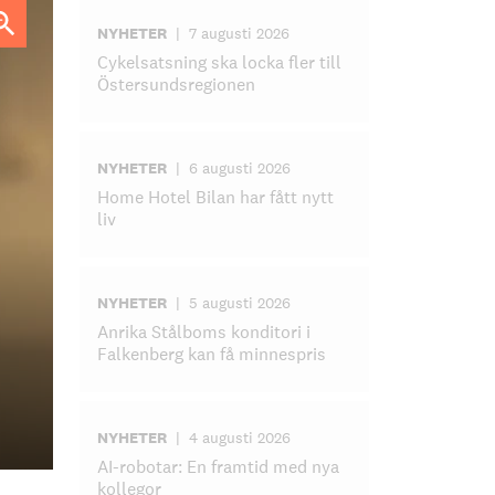
NYHETER
|
7 augusti 2026
Cykelsatsning ska locka fler till
Östersundsregionen
NYHETER
|
6 augusti 2026
Home Hotel Bilan har fått nytt
liv
NYHETER
|
5 augusti 2026
Anrika Stålboms konditori i
Falkenberg kan få minnespris
NYHETER
|
4 augusti 2026
AI-robotar: En framtid med nya
kollegor