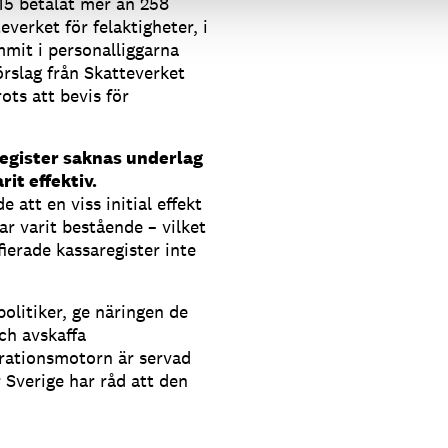
15 betalat mer än 258
everket för felaktigheter, i
ommit i personalliggarna
örslag från Skatteverket
rots att bevis för
register saknas underlag
rit effektiv.
 att en viss initial effekt
r varit bestående – vilket
ierade kassaregister inte
olitiker, ge näringen de
ch avskaffa
grationsmotorn är servad
 Sverige har råd att den