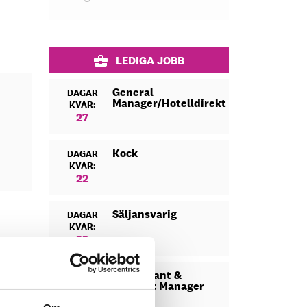
LEDIGA JOBB
General
DAGAR
Manager/Hotelldirektör
KVAR:
27
Kock
DAGAR
KVAR:
22
Säljansvarig
DAGAR
KVAR:
23
Restaurant &
DAGAR
Banquet Manager
KVAR:
13