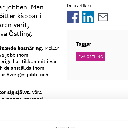
r jobben. Men
Dela artikeln:
ätter käppar i
aren varit,
Eva Östling.
Taggar
växande basnäring
. Mellan
ya jobb inom
EVA ÖSTLING
erige har tillkommit i vår
h de anställda inom
är Sveriges jobb- och
er sig självt.
Våra
op ekonomi, personal,
 ska passa ihop för att
na måste ha rätt
 sin egen motor. Varje ny
eras. Varje fördyrning