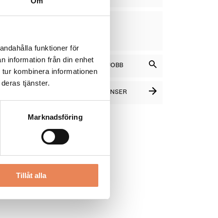
Om
VD
DAGAR
KVAR:
12
andahålla funktioner för
n information från din enhet
SÖK BLAND LEDIGA JOBB
 tur kombinera informationen
deras tjänster.
SE FLER PLATSANNONSER
Marknadsföring
Tillåt alla