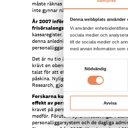
Samtycke
måste räknas på. Varje nytt byråkratisk s
inte gynnar näringen och företagarvillkore
Denna webbplats använder 
År 2007 infördes lagen om personalligg
frisörsalonger.
Tre år senare infördes reg
Vi använder enhetsidentifierar
kassaregister. Syftet med dessa verktyg var
sociala medier och analysera 
denna anledning var vi på Visita självklart 
till de sociala medier och a
personalliggare och kassaregister.
med annan information som du 
Det är nu tio år sedan personalliggarna inf
Samtyckesval
krävt en oberoende utredning om effekte
Nödvändig
talat för att effekterna inte var så bra som
påskina. Nyligen kom en sådan utredning
Research, gjord på uppdrag av Svenskt När
Forskarna kunde inte hitta någon statis
effekt av personalliggarna
. De kom också
Avvisa
kravet på personalliggare inte kan motive
medför. Förutom dyra investeringar i elek
personalliggarsystem och de dagliga admi