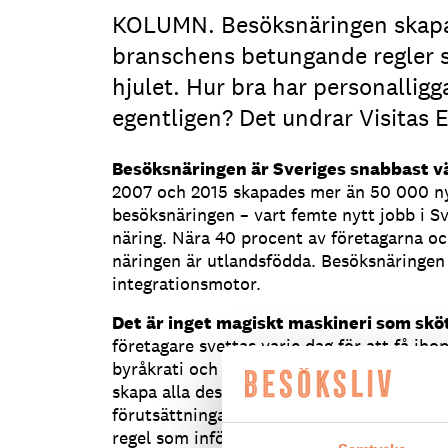
KOLUMN. Besöksnäringen skapa
branschens betungande regler s
hjulet. Hur bra har personalligg
egentligen? Det undrar Visitas 
Besöksnäringen är Sveriges snabbast 
2007 och 2015 skapades mer än 50 000 n
besöksnäringen – vart femte nytt jobb i Sv
näring. Nära 40 procent av företagarna oc
näringen är utlandsfödda. Besöksnäringen 
integrationsmotor.
Det är inget magiskt maskineri som sköt
företagare svettas varje dag för att få ih
byråkrati och kundnöjdhet. Kugghjulen som
skapa alla dessa jobb är många. Företagar
förutsättningar för att få ihop alla bitar i
regel som införs i branschen måste utvärd