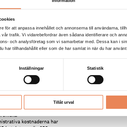
Information
teg måste utredas. Det som
n får motorn att hacka.
cookies
are på restauranger och
leringen om certifierade
e för att anpassa innehållet och annonserna till användarna, tillh
 att försvåra för fusk. Av
vår trafik. Vi vidarebefordrar även sådana identifierare och anna
positiva till både
nnons- och analysföretag som vi samarbetar med. Dessa kan i sin
har tillhandahållit eller som de har samlat in när du har använt 
ördes. Visita har länge
n av dem eftersom mycket
Inställningar
Statistik
 Skatteverket ville
 gjord av PWC och Hui
ingsliv.
tiskt säkerhetsställd
 fram till slutsatsen att
Tillåt urval
ra de kostnader som de
troniska
nistrativa kostnaderna har