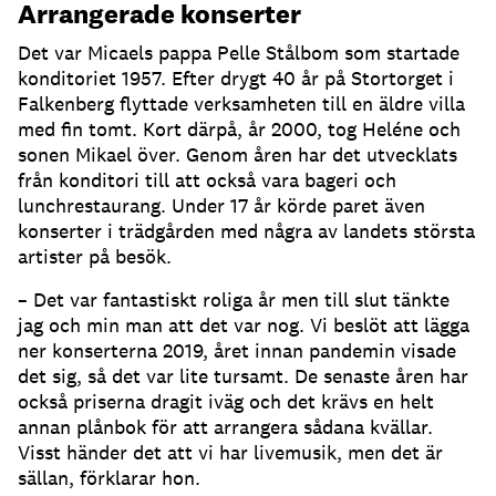
Arrangerade konserter
Det var Micaels pappa Pelle Stålbom som startade
konditoriet 1957. Efter drygt 40 år på Stortorget i
Falkenberg flyttade verksamheten till en äldre villa
med fin tomt. Kort därpå, år 2000, tog Heléne och
sonen Mikael över. Genom åren har det utvecklats
från konditori till att också vara bageri och
lunchrestaurang. Under 17 år körde paret även
konserter i trädgården med några av landets största
artister på besök.
– Det var fantastiskt roliga år men till slut tänkte
jag och min man att det var nog. Vi beslöt att lägga
ner konserterna 2019, året innan pandemin visade
det sig, så det var lite tursamt. De senaste åren har
också priserna dragit iväg och det krävs en helt
annan plånbok för att arrangera sådana kvällar.
Visst händer det att vi har livemusik, men det är
sällan, förklarar hon.