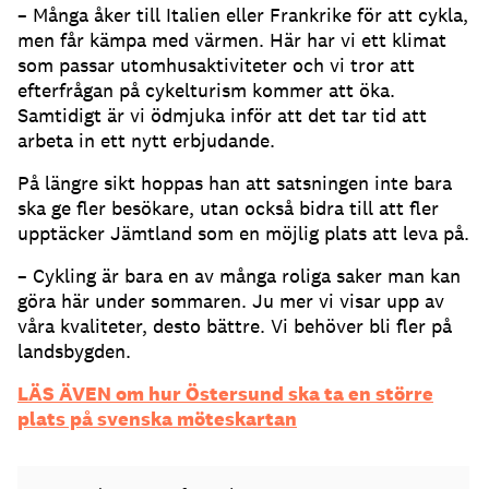
– Många åker till Italien eller Frankrike för att cykla,
men får kämpa med värmen. Här har vi ett klimat
som passar utomhusaktiviteter och vi tror att
efterfrågan på cykelturism kommer att öka.
Samtidigt är vi ödmjuka inför att det tar tid att
arbeta in ett nytt erbjudande.
På längre sikt hoppas han att satsningen inte bara
ska ge fler besökare, utan också bidra till att fler
upptäcker Jämtland som en möjlig plats att leva på.
– Cykling är bara en av många roliga saker man kan
göra här under sommaren. Ju mer vi visar upp av
våra kvaliteter, desto bättre. Vi behöver bli fler på
landsbygden.
LÄS ÄVEN om hur Östersund ska ta en större
plats på svenska möteskartan