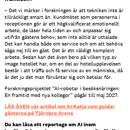
– Det vi märker i forskningen är att tekniken inte är
tillräckligt smart än. Kundmötet som personerna i
receptionen gör är ett högkvalificerat emotionellt
arbete, de läser hela tiden av och anpassar sig
utifrån gästens behov, som inte alltid är uttalade.
Det kan handla både om service och om att behöva
säga nej till en gäst. Det är ett väldigt komplext
arbete. Sedan kan det även bero på vilken typ av
image hotellet har, om en del av hotellupplevelsen
består i att träffa och få service av en människa, då
är det ju det man förväntar sig och betalar för.
Forskningsprojektet ”AI-robotar i besöksnäringen:
En framtid med nya kollegor” pågår till maj 2027.
LÄS ÄVEN vår artikel om AI-Katja som guidar
gästerna på Tjörnbro Arena
Du kan läsa ett reportage om AI inom