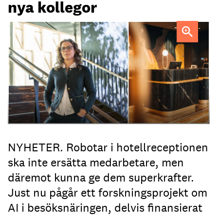
nya kollegor
Professor Kristina Palm FOTO: Theresia Viska
FOTO:
Dylan Calluy / Unsplash
NYHETER. Robotar i hotellreceptionen
ska inte ersätta medarbetare, men
däremot kunna ge dem superkrafter.
Just nu pågår ett forskningsprojekt om
AI i besöksnäringen, delvis finansierat