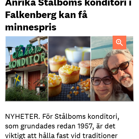
Anrika Stålboms konditori i
Falkenberg kan få
minnespris
Heléne och Micael Stålbom
NYHETER. För Stålboms konditori,
som grundades redan 1957, är det
viktigt att hålla fast vid traditioner