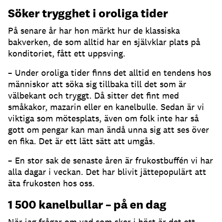
Söker trygghet i oroliga tider
På senare år har hon märkt hur de klassiska
bakverken, de som alltid har en självklar plats på
konditoriet, fått ett uppsving.
– Under oroliga tider finns det alltid en tendens hos
människor att söka sig tillbaka till det som är
välbekant och tryggt. Då sitter det fint med
småkakor, mazarin eller en kanelbulle. Sedan är vi
viktiga som mötesplats, även om folk inte har så
gott om pengar kan man ändå unna sig att ses över
en fika. Det är ett lätt sätt att umgås.
– En stor sak de senaste åren är frukostbuffén vi har
alla dagar i veckan. Det har blivit jättepopulärt att
äta frukosten hos oss.
1 500 kanelbullar – på en dag
När jag frågar om vad som sker i höst är det ett