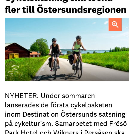
fler till Östersundsregionen
FOTO: Destination Östersund
NYHETER. Under sommaren
lanserades de första cykelpaketen
inom Destination Östersunds satsning
på cykelturism. Samarbetet med Frösö
Park Hotel och Wikners i Persåsen ska