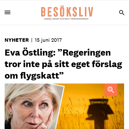
NYHETER
|
15 juni 2017
Eva Östling: ”Regeringen
tror inte på sitt eget förslag
om flygskatt”
Visitas Eva Östling ser sänkningen som ett bevis på att
regeringen inte tror på sitt eget förslag om flygskatt.