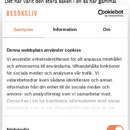
Det har varit den stora saken i en så här gammal
byggnad och är ett jättelyft för hotellet. Man kan
tro att ett gammalt fängelse ska hålla värmen borta
på sommaren, men när den väl tagit sig in stannar
den kvar, säger hon.
Samtycke
Information
Om
Temarummet Cell 204
Renoveringen genomfördes medan hotellet var i
Denna webbplats använder cookies
drift, något som krävde noggrann planering och
Vi använder enhetsidentifierare för att anpassa innehållet
etappvis arbete, våning för våning.
och annonserna till användarna, tillhandahålla funktioner
för sociala medier och analysera vår trafik. Vi
– Vi drog igång 1 december, vilket var en bra tid att
vidarebefordrar även sådana identifierare och annan
börja eftersom vår beläggning går ner under den
information från din enhet till de sociala medier och
perioden. Det gav oss de bästa tänkbara
annons- och analysföretag som vi samarbetar med.
förutsättningarna. Information till gäster är viktigt,
Dessa kan i sin tur kombinera informationen med annan
liksom att ha ett bra samarbete med
renoveringsteamet så att de förstår att de behöver
information som du har tillhandahållit eller som de har
ta hänsyn till våra gäster, säger hon och tillägger
samlat in när du har använt deras tjänster.
att det krävs en genomtänkt logistik och planering.
Samtyckesval
Nödvändig