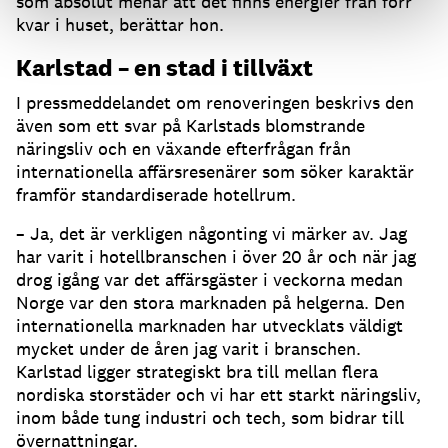
som absolut menar att det finns energier från förr
kvar i huset, berättar hon.
Karlstad – en stad i tillväxt
I pressmeddelandet om renoveringen beskrivs den
även som ett svar på Karlstads blomstrande
näringsliv och en växande efterfrågan från
internationella affärsresenärer som söker karaktär
framför standardiserade hotellrum.
– Ja, det är verkligen någonting vi märker av. Jag
har varit i hotellbranschen i över 20 år och när jag
drog igång var det affärsgäster i veckorna medan
Norge var den stora marknaden på helgerna. Den
internationella marknaden har utvecklats väldigt
mycket under de åren jag varit i branschen.
Karlstad ligger strategiskt bra till mellan flera
nordiska storstäder och vi har ett starkt näringsliv,
inom både tung industri och tech, som bidrar till
övernattningar.