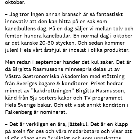
oktober.
– Jag tror ingen annan bransch är så fantastiskt
innovativ att den kan hitta på en sak som
kanelbullens dag. På en dag säljer vi mellan tolv och
femton hundra kanelbullar. En normal dag i oktober
är det kanske 20-30 stycken. Och sedan kommer
julen! Hela vårt årshjul är indelat i olika produkter.
Men redan i september händer det kul saker. Det är
då Birgitta Rasmussons minnespris delas ut av
Västra Gastronomiska Akademien med stöttning
från Sveriges bagare & konditorer. Priset hedrar
minnet av ”kakdrottningen” Birgitta Rasmusson,
känd från Sju sorters kakor och TV-programmet
Hela Sverige bakar. Och ett visst anrikt konditori i
Falkenberg är nominerat.
– Det är verkligen en ära, jättekul. Det är en klapp
på axeln för oss och våra medarbetare och visar att
vi gör något som är viktigt och som uppskattas.