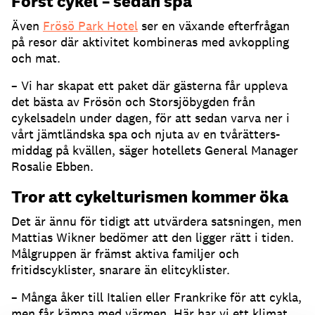
Först cykel – sedan spa
Även
Frösö Park Hotel
ser en växande efterfrågan
på resor där aktivitet kombineras med avkoppling
och mat.
– Vi har skapat ett paket där gästerna får uppleva
det bästa av Frösön och Storsjöbygden från
cykelsadeln under dagen, för att sedan varva ner i
vårt jämtländska spa och njuta av en tvårätters-
middag på kvällen, säger hotellets General Manager
Rosalie Ebben.
Tror att cykelturismen kommer öka
Det är ännu för tidigt att utvärdera satsningen, men
Mattias Wikner bedömer att den ligger rätt i tiden.
Målgruppen är främst aktiva familjer och
fritidscyklister, snarare än elitcyklister.
– Många åker till Italien eller Frankrike för att cykla,
men får kämpa med värmen. Här har vi ett klimat