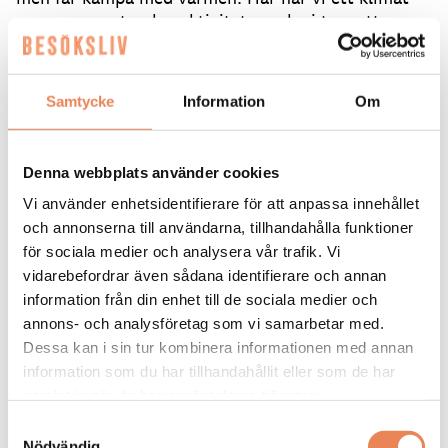
som passar utomhusaktiviteter och vi tror att
efterfrågan på cykelturism kommer att öka.
Samtidigt är vi ödmjuka inför att det tar tid att
arbeta in ett nytt erbjudande.
Samtycke
Information
Om
På längre sikt hoppas han att satsningen inte bara
ska ge fler besökare, utan också bidra till att fler
upptäcker Jämtland som en möjlig plats att leva på.
Denna webbplats använder cookies
Vi använder enhetsidentifierare för att anpassa innehållet
– Cykling är bara en av många roliga saker man kan
och annonserna till användarna, tillhandahålla funktioner
göra här under sommaren. Ju mer vi visar upp av
för sociala medier och analysera vår trafik. Vi
våra kvaliteter, desto bättre. Vi behöver bli fler på
vidarebefordrar även sådana identifierare och annan
landsbygden.
information från din enhet till de sociala medier och
LÄS ÄVEN om hur Östersund ska ta en större
annons- och analysföretag som vi samarbetar med.
plats på svenska möteskartan
Dessa kan i sin tur kombinera informationen med annan
information som du har tillhandahållit eller som de har
samlat in när du har använt deras tjänster.
Text: Helena Kämpfe Fredén
Samtyckesval
redaktionen@besoksliv.se
Nödvändig