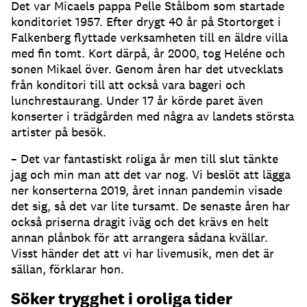
Det var Micaels pappa Pelle Stålbom som startade
konditoriet 1957. Efter drygt 40 år på Stortorget i
Falkenberg flyttade verksamheten till en äldre villa
med fin tomt. Kort därpå, år 2000, tog Heléne och
sonen Mikael över. Genom åren har det utvecklats
från konditori till att också vara bageri och
lunchrestaurang. Under 17 år körde paret även
konserter i trädgården med några av landets största
artister på besök.
– Det var fantastiskt roliga år men till slut tänkte
jag och min man att det var nog. Vi beslöt att lägga
ner konserterna 2019, året innan pandemin visade
det sig, så det var lite tursamt. De senaste åren har
också priserna dragit iväg och det krävs en helt
annan plånbok för att arrangera sådana kvällar.
Visst händer det att vi har livemusik, men det är
sällan, förklarar hon.
Söker trygghet i oroliga tider