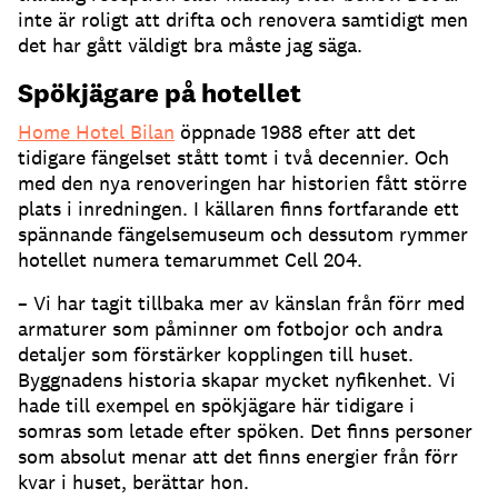
inte är roligt att drifta och renovera samtidigt men
det har gått väldigt bra måste jag säga.
Spökjägare på hotellet
Home Hotel Bilan
öppnade 1988 efter att det
tidigare fängelset stått tomt i två decennier. Och
med den nya renoveringen har historien fått större
plats i inredningen. I källaren finns fortfarande ett
spännande fängelsemuseum och dessutom rymmer
hotellet numera temarummet Cell 204.
– Vi har tagit tillbaka mer av känslan från förr med
armaturer som påminner om fotbojor och andra
detaljer som förstärker kopplingen till huset.
Byggnadens historia skapar mycket nyfikenhet. Vi
hade till exempel en spökjägare här tidigare i
somras som letade efter spöken. Det finns personer
som absolut menar att det finns energier från förr
kvar i huset, berättar hon.