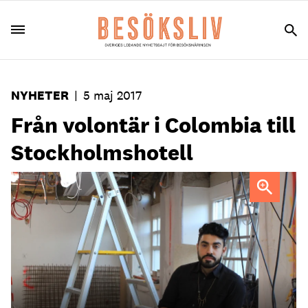
NYHETER
|
5 maj 2017
Från volontär i Colombia till
Stockholmshotell
"Jag tog mig utanför min lilla bubbla och insåg att det
finns en rätt stor värld där utanför", säger Daniel Ogalde.