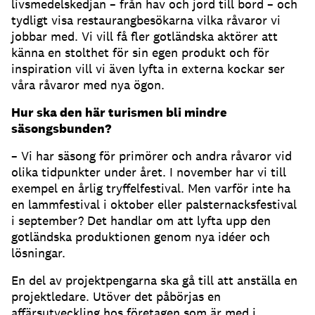
livsmedelskedjan – från hav och jord till bord – och
tydligt visa restaurangbesökarna vilka råvaror vi
jobbar med. Vi vill få fler gotländska aktörer att
känna en stolthet för sin egen produkt och för
inspiration vill vi även lyfta in externa kockar ser
våra råvaror med nya ögon.
Hur ska den här turismen bli mindre
säsongsbunden?
– Vi har säsong för primörer och andra råvaror vid
olika tidpunkter under året. I november har vi till
exempel en årlig tryffelfestival. Men varför inte ha
en lammfestival i oktober eller palsternacksfestival
i september? Det handlar om att lyfta upp den
gotländska produktionen genom nya idéer och
lösningar.
En del av projektpengarna ska gå till att anställa en
projektledare. Utöver det påbörjas en
affärsutveckling hos företagen som är med i