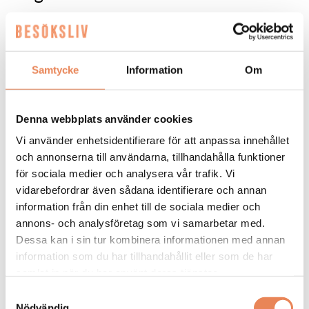
I maj stod totalrenoveringen av Home Hotel Bilan
klar, efter ett halvårs intensivt arbete, till en
kostnad av 25,5 miljoner kronor.
Samtycke
Information
Om
Anna Sundenhammar är hotellets General Manager
och hon började arbeta i lokalerna som tidigare
rymde det gamla länsfängelset för 15 år sedan.
Denna webbplats använder cookies
Vi använder enhetsidentifierare för att anpassa innehållet
– När jag kom hit hade man precis renoverat
och annonserna till användarna, tillhandahålla funktioner
hotellet och nu var det dags igen. Det som betyder
för sociala medier och analysera vår trafik. Vi
mest är att vi dragit in komfortkyla i byggnaden.
vidarebefordrar även sådana identifierare och annan
Det har varit den stora saken i en så här gammal
information från din enhet till de sociala medier och
byggnad och är ett jättelyft för hotellet. Man kan
annons- och analysföretag som vi samarbetar med.
tro att ett gammalt fängelse ska hålla värmen borta
på sommaren, men när den väl tagit sig in stannar
Dessa kan i sin tur kombinera informationen med annan
den kvar, säger hon.
information som du har tillhandahållit eller som de har
samlat in när du har använt deras tjänster.
Temarummet Cell 204
Samtyckesval
Nödvändig