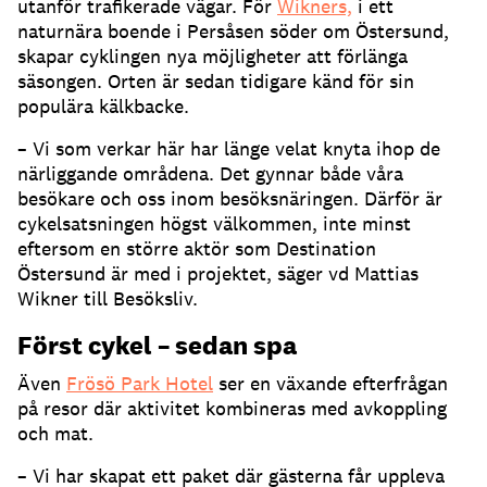
utanför trafikerade vägar. För
Wikners,
i ett
naturnära boende i Persåsen söder om Östersund,
skapar cyklingen nya möjligheter att förlänga
säsongen. Orten är sedan tidigare känd för sin
populära kälkbacke.
– Vi som verkar här har länge velat knyta ihop de
närliggande områdena. Det gynnar både våra
besökare och oss inom besöksnäringen. Därför är
cykelsatsningen högst välkommen, inte minst
eftersom en större aktör som Destination
Östersund är med i projektet, säger vd Mattias
Wikner till Besöksliv.
Först cykel – sedan spa
Även
Frösö Park Hotel
ser en växande efterfrågan
på resor där aktivitet kombineras med avkoppling
och mat.
– Vi har skapat ett paket där gästerna får uppleva