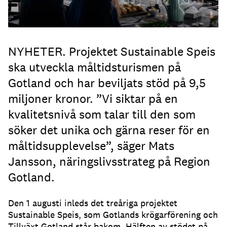
NYHETER. Projektet Sustainable Speis
ska utveckla måltidsturismen på
Gotland och har beviljats stöd på 9,5
miljoner kronor. ”Vi siktar på en
kvalitetsnivå som talar till den som
söker det unika och gärna reser för en
måltidsupplevelse”, säger Mats
Jansson, näringslivsstrateg på Region
Gotland.
Den 1 augusti inleds det treåriga projektet
Sustainable Speis, som Gotlands krögarförening och
Tillväxt Gotland står bakom. Hälften av stödet på