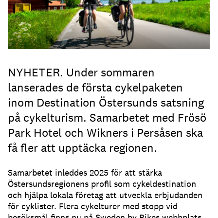
NYHETER. Under sommaren
lanserades de första cykelpaketen
inom Destination Östersunds satsning
på cykelturism. Samarbetet med Frösö
Park Hotel och Wikners i Persåsen ska
få fler att upptäcka regionen.
Samarbetet inleddes 2025 för att stärka
Östersundsregionens profil som cykeldestination
och hjälpa lokala företag att utveckla erbjudanden
för cyklister. Flera cykelturer med stopp vid
besöksmål finns nu på Sweden by Bikes webbplats