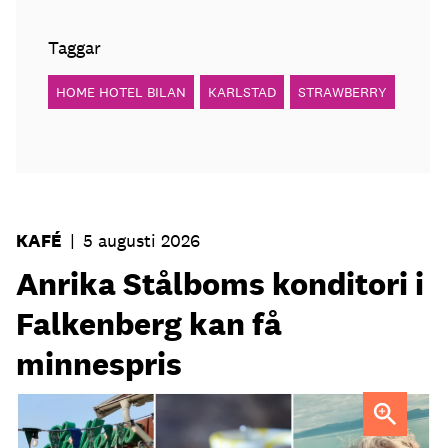
Taggar
HOME HOTEL BILAN
KARLSTAD
STRAWBERRY
KAFÉ
|
5 augusti 2026
Anrika Stålboms konditori i
Falkenberg kan få
minnespris
Heléne och Micael Stålbom