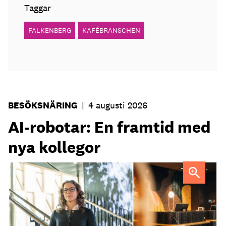
Taggar
FALKENBERG
KAFÉBRANSCHEN
BESÖKSNÄRING
|
4 augusti 2026
AI-robotar: En framtid med
nya kollegor
Professor Kristina Palm FOTO: Theresia Viska
FOTO:
Dylan Calluy / Unsplash