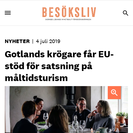
NYHETER
|
4 juli 2019
Gotlands krögare får EU-
stöd för satsning på
måltidsturism
Fler gäster ska exempelvis lockas äta mat i säsong på
gården Stelor.
Pressbild