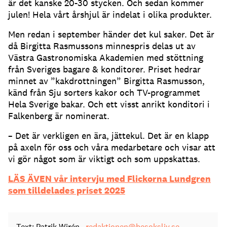
är det kanske 20-30 stycken. Och sedan kommer
julen! Hela vårt årshjul är indelat i olika produkter.
Men redan i september händer det kul saker. Det är
då Birgitta Rasmussons minnespris delas ut av
Västra Gastronomiska Akademien med stöttning
från Sveriges bagare & konditorer. Priset hedrar
minnet av ”kakdrottningen” Birgitta Rasmusson,
känd från Sju sorters kakor och TV-programmet
Hela Sverige bakar. Och ett visst anrikt konditori i
Falkenberg är nominerat.
– Det är verkligen en ära, jättekul. Det är en klapp
på axeln för oss och våra medarbetare och visar att
vi gör något som är viktigt och som uppskattas.
LÄS ÄVEN vår intervju med Flickorna Lundgren
som tilldelades priset 2025
Text: Patrik Wirén
redaktionen@besoksliv.se