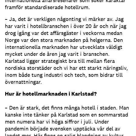
internationella affärsresenärer som söker karaktär
framför standardiserade hotellrum.
– Ja, det är verkligen någonting vi märker av. Jag
har varit i hotellbranschen i över 20 år och när jag
drog igång var det affärsgäster i veckorna medan
Norge var den stora marknaden på helgerna. Den
internationella marknaden har utvecklats väldigt
mycket under de åren jag varit i branschen.
Karlstad ligger strategiskt bra till mellan flera
nordiska storstäder och vi har ett starkt näringsliv,
inom både tung industri och tech, som bidrar till
övernattningar.
Hur är hotellmarknaden i Karlstad?
– Den är stark, det finns många hotell i staden. Man
kanske inte tänker på Karlstad som en sommarstad
men numera har vi höga siffror i juli. Under
pandemin började svensken upptäcka vår del av
landet mer. Här finns en salig blandning av kultur