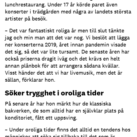
lunchrestaurang. Under 17 år körde paret även
konserter i trädgården med några av landets största
artister på besök.
– Det var fantastiskt roliga år men till slut tänkte
jag och min man att det var nog. Vi beslöt att lägga
ner konserterna 2019, året innan pandemin visade
det sig, så det var lite tursamt. De senaste åren har
också priserna dragit iväg och det krävs en helt
annan plånbok för att arrangera sådana kvällar.
Visst händer det att vi har livemusik, men det är
sällan, förklarar hon.
Söker trygghet i oroliga tider
På senare år har hon märkt hur de klassiska
bakverken, de som alltid har en självklar plats på
konditoriet, fått ett uppsving.
– Under oroliga tider finns det alltid en tendens hos
människor att söka sig tillbaka till det som är