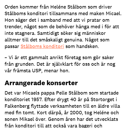
Orden kommer från Heléne Stålbom som driver
Stålboms konditori tillsammans med maken Micael.
Hon säger det i samband med att vi pratar om
trender, något som de behöver hänga med i för att
inte stagnera. Samtidigt söker sig människor
alltmer till det småskaligt genuina. Något som
passar
Stålboms konditori
som handsken.
– Vi är ett gammalt anrikt företag som gör saker
från grunden. Det är självklart för oss och är nog
vår främsta USP, menar hon.
Arrangerade konserter
Det var Micaels pappa Pelle Stålbom som startade
konditoriet 1957. Efter drygt 40 år på Stortorget i
Falkenberg flyttade verksamheten till en äldre villa
med fin tomt. Kort därpå, år 2000, tog Heléne och
sonen Mikael över. Genom åren har det utvecklats
från konditori till att också vara bageri och