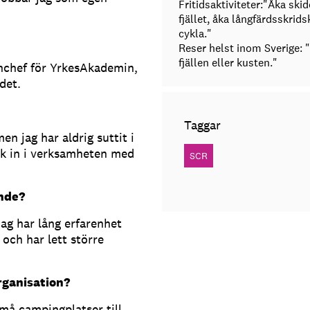
Fritidsaktiviteter:"Åka skid
fjället, åka långfärdsskrids
cykla."
Reser helst inom Sverige: "
fjällen eller kusten."
nchef för YrkesAkademin,
det.
Taggar
n jag har aldrig suttit i
rsk in i verksamheten med
SCR
ande?
ag har lång erfarenhet
 och har lett större
rganisation?
må campingplatser till