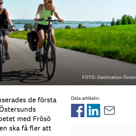
FOTO: Destination Öste
erades de första
Dela artikeln:
 Östersunds
betet med Frösö
n ska få fler att