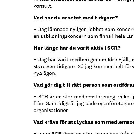
konsult.
Vad har du arbetat med tidigare?
− Jag lämnade nyligen jobbet som koncer
en utbildningskoncern som finns i hela lan
Hur länge har du varit aktiv i SCR?
− Jag har varit medlem genom Idre Fjäll, me
styrelsen tidigare. Så jag kommer helt fä
nya ögon.
Vad gör dig till rätt person som ordför
− SCR är en stor medlemsförening, vilket j
från. Samtidigt är jag både egenföretagare
organisationer.
Vad krävs för att lyckas som medlemso
− Inom SCR finns en stor spännvidd från s