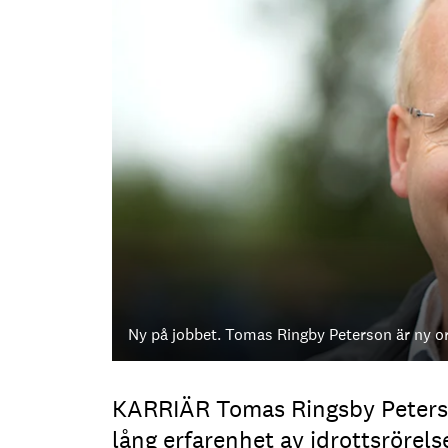
Ny på jobbet. Tomas Ringby Peterson är ny o
KARRIÄR Tomas Ringsby Peterss
lång erfarenhet av idrottsrörels