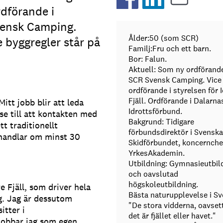
rdförande i
ensk Camping.
Ålder:50 (som SCR)
e byggregler står på
Familj:Fru och ett barn.
Bor: Falun.
Aktuell: Som ny ordförande
SCR Svensk Camping. Vice
ordförande i styrelsen för 
Fjäll. Ordförande i Dalarna
tt jobb blir att leda
Idrottsförbund.
se till att kontakten med
Bakgrund: Tidigare
t traditionellt
förbundsdirektör i Svenska
 handlar om minst 30
Skidförbundet, koncernche
YrkesAkademin.
Utbildning: Gymnasieutbil
och oavslutad
högskoleutbildning.
e Fjäll, som driver hela
Bästa naturupplevelse i Sv
ng. Jag är dessutom
"De stora vidderna, oavse
itter i
det är fjället eller havet."
 jobbar jag som egen