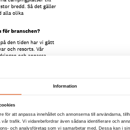
stor bredd. Så det gäller
 alla olika
u för branschen?
på den tiden har vi gått
yar och resorts. Vår
ndringen och anpassa
dag och i morgon. Förut
n en vecka – i dag kräver
 inom SCR har man jobbat
Information
d Camping Key. Jag ser
de för branschen,
cookies
ar hanteras olika i olika
ning och tydlighet.
e för att anpassa innehållet och annonserna till användarna, tillh
vår trafik. Vi vidarebefordrar även sådana identifierare och anna
aketering för att
nnons- och analysföretag som vi samarbetar med. Dessa kan i sin