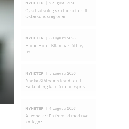
NYHETER
|
7 augusti 2026
Cykelsatsning ska locka fler till
Östersundsregionen
NYHETER
|
6 augusti 2026
Home Hotel Bilan har fått nytt
liv
NYHETER
|
5 augusti 2026
Anrika Stålboms konditori i
Falkenberg kan få minnespris
NYHETER
|
4 augusti 2026
AI-robotar: En framtid med nya
kollegor