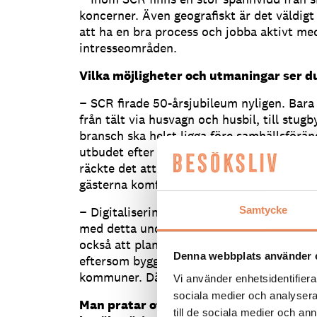
koncerner. Även geografiskt är det väldigt 
att ha en bra process och jobba aktivt med
intresseområden.
Vilka möjligheter och utmaningar ser d
− SCR firade 50-årsjubileum nyligen. Bara 
från tält via husvagn och husbil, till stugb
bransch ska helst ligga före samhällsförä
utbudet efter vad kunderna efterfrågar i 
räckte det att ge sig ut och campa i skoge
gästerna komfort, äventyr och aktiviteter.
− Digitaliseringen är oerhört viktig, och
Samtycke
med detta under lång tid, bland annat me
också att plan- och bygglagen är utmanan
Denna webbplats använder 
eftersom bygglov, planer och gränsdragning
kommuner. Där krävs det en bättre samord
Vi använder enhetsidentifierar
sociala medier och analysera 
Man pratar ofta om behovet av bättre p
till de sociala medier och a