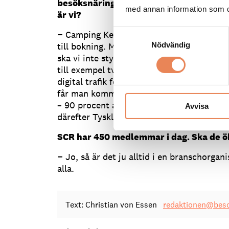
besöksnäringen ska kunna locka fler ut
med annan information som du 
är vi?
Samtyckesval
− Camping Key är ett stort steg på väg för
till bokning. Men själva paketeringen är up
Nödvändig
ska vi inte styra. Däremot hjälper vi till m
till exempel tv-programmet Gone Camping, 
digital trafik för att styra vidare till res
får man komma ihåg att den globala efter
– 90 procent av våra gäster kommer från 
Avvisa
därefter Tyskland och Holland.
SCR har 450 medlemmar i dag. Ska de ö
− Jo, så är det ju alltid i en branschorgani
alla.
Text: Christian von Essen
redaktionen@beso