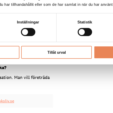
ländska gäster. Hur bra
har tillhandahållit eller som de har samlat in när du har använt 
 att underlätta och locka
p till respektive bolag, där
Inställningar
Statistik
ed distributionen. Vi har
där vi försöker få in
pektive camping. Samtidigt
frågan är ganska begränsad
Sverige och Norge,
Tillåt urval
ka?
sation. Man vill företräda
ksliv.se