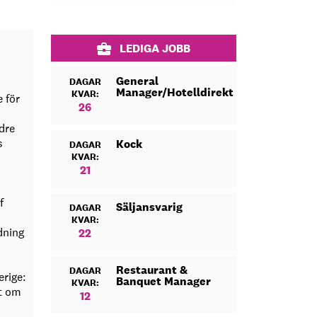
LEDIGA JOBB
General
DAGAR
Manager/Hotelldirektör
KVAR:
 för
26
Idre
s
Kock
DAGAR
KVAR:
21
f
Säljansvarig
DAGAR
KVAR:
dning
22
Restaurant &
DAGAR
erige:
Banquet Manager
KVAR:
tt om
12