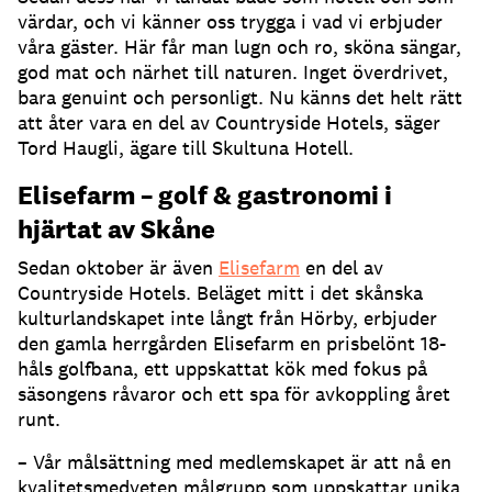
värdar, och vi känner oss trygga i vad vi erbjuder
våra gäster. Här får man lugn och ro, sköna sängar,
god mat och närhet till naturen. Inget överdrivet,
bara genuint och personligt. Nu känns det helt rätt
att åter vara en del av Countryside Hotels, säger
Tord Haugli, ägare till Skultuna Hotell.
Elisefarm – golf & gastronomi i
hjärtat av Skåne
Sedan oktober är även
Elisefarm
en del av
Countryside Hotels. Beläget mitt i det skånska
kulturlandskapet inte långt från Hörby, erbjuder
den gamla herrgården Elisefarm en prisbelönt 18-
håls golfbana, ett uppskattat kök med fokus på
säsongens råvaror och ett spa för avkoppling året
runt.
– Vår målsättning med medlemskapet är att nå en
kvalitetsmedveten målgrupp som uppskattar unika