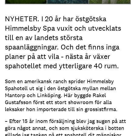
NYHETER. I 20 år har östgötska
Himmelsby Spa vuxit och utvecklats
till en av landets största
spaanläggningar. Och det finns inga
planer på att vila - nästa år växer
spahotellet med ytterligare 40 rum.
Som en amerikansk ranch sprider Himmelsby
Spahotell ut sig i den östgötska myllan mellan
Mantorp och Linköping. Här byggde Rakel
Gustafsson först ett stort showroom för alla
leksaker hon importerade till sin grossistfirma.
– Efter 15 år inom försäljning blev jag sugen på att
göra något annat, och som sjuksköterska i botten
gillade jag tanken på ett spahotell dit människor