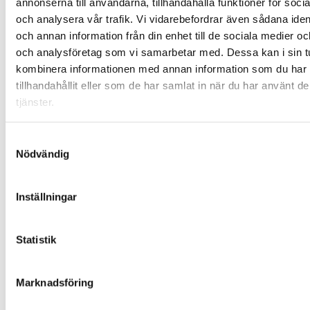
annonserna till användarna, tillhandahålla funktioner för soci
och analysera vår trafik. Vi vidarebefordrar även sådana ident
Taggar
och annan information från din enhet till de sociala medier o
och analysföretag som vi samarbetar med. Dessa kan i sin t
SPAANLÄGGNINGAR
SPADAGARNA
kombinera informationen med annan information som du har
TRENDER 2026
tillhandahållit eller som de har samlat in när du har använt d
tjänster.
Samtyckesval
Nödvändig
HOTELL
|
29 oktober 2025
Inställningar
Elisefarm och Skultuna
Hotell nya medlemmar i
Statistik
Countryside Hotels
Marknadsföring
Elisefarm och Skultuna Hotell har anslutits till