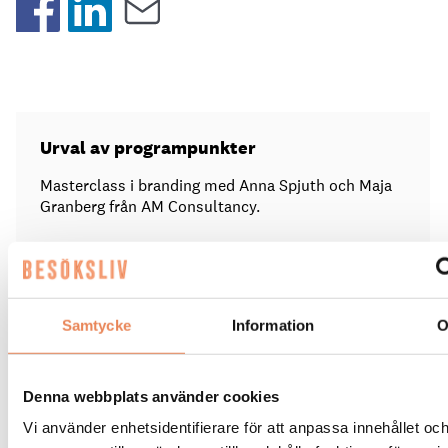
Urval av programpunkter
Masterclass i branding med Anna Spjuth och Maja
Granberg från AM Consultancy.
Trendrapport från Lina Skandevall.
Inspirationsföreläsningar av Antoni Lacinai och
Markus Torgeby.
Samtycke
Information
Måndagskvällen avrundas med en galamiddag där
vinnaren av det nyinstiftade priset ”The Leading Spa
Hotel of the Year” presenteras.
Denna webbplats använder cookies
Vi använder enhetsidentifierare för att anpassa innehållet oc