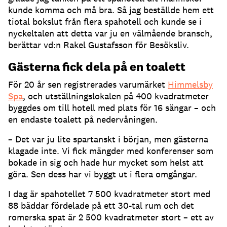
kunde komma och må bra. Så jag beställde hem ett
tiotal bokslut från flera spahotell och kunde se i
nyckeltalen att detta var ju en välmående bransch,
berättar vd:n Rakel Gustafsson för Besöksliv.
Gästerna fick dela på en toalett
För 20 år sen registrerades varumärket
Himmelsby
Spa
, och utställningslokalen på 400 kvadratmeter
byggdes om till hotell med plats för 16 sängar – och
en endaste toalett på nedervåningen.
– Det var ju lite spartanskt i början, men gästerna
klagade inte. Vi fick mängder med konferenser som
bokade in sig och hade hur mycket som helst att
göra. Sen dess har vi byggt ut i flera omgångar.
I dag är spahotellet 7 500 kvadratmeter stort med
88 bäddar fördelade på ett 30-tal rum och det
romerska spat är 2 500 kvadratmeter stort – ett av