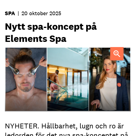
SPA
|
20 oktober 2025
Nytt spa-koncept på
Elements Spa
Lina Müller är spachef på Element spa, Clarion Hotel.
NYHETER. Hållbarhet, lugn och ro är
ledorden för det nya spa-konceptet på