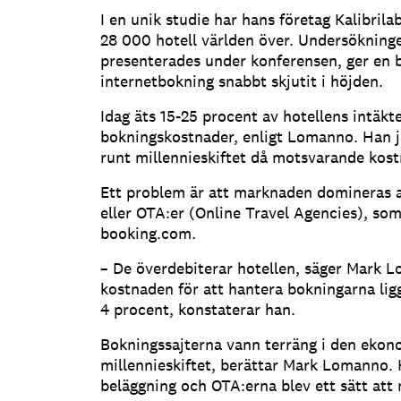
I en unik studie har hans företag Kalibrila
28 000 hotell världen över. Undersökning
presenterades under konferensen, ger en b
internetbokning snabbt skjutit i höjden.
Idag äts 15-25 procent av hotellens intäkt
bokningskostnader, enligt Lomanno. Han j
runt millennieskiftet då motsvarande kost
Ett problem är att marknaden domineras a
eller OTA:er (Online Travel Agencies), so
booking.com.
– De överdebiterar hotellen, säger Mark 
kostnaden för att hantera bokningarna ligg
4 procent, konstaterar han.
Bokningssajterna vann terräng i den ekon
millennieskiftet, berättar Mark Lomanno. H
beläggning och OTA:erna blev ett sätt att n