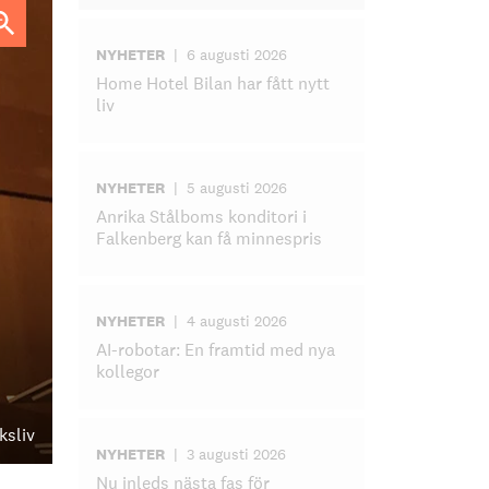
NYHETER
|
6 augusti 2026
Home Hotel Bilan har fått nytt
liv
NYHETER
|
5 augusti 2026
Anrika Stålboms konditori i
Falkenberg kan få minnespris
NYHETER
|
4 augusti 2026
AI-robotar: En framtid med nya
kollegor
ksliv
NYHETER
|
3 augusti 2026
Nu inleds nästa fas för