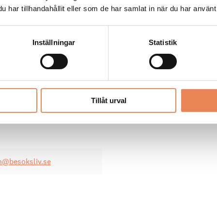
ntal hotellkedjor ­satsade
har tillhandahållit eller som de har samlat in när du har använt 
kampanjen en stor
Inställningar
Statistik
ned sina
rna från 20 procent av
Tillåt urval
, säger han.
n@besoksliv.se