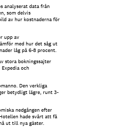
bs analyserat data från
en, som delvis
ild av hur kostnaderna för
er upp av
ämför med hur det såg ut
nader låg på 6-8 procent.
v stora bokningssajter
m Expedia och
Lomanno. Den verkliga
er betydligt lägre, runt 3-
omiska nedgången efter
otellen hade svårt att få
å ut till nya gäster.