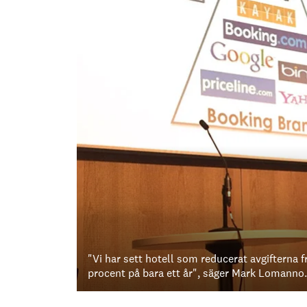
"Vi har sett hotell som reducerat avgifterna f
procent på bara ett år", säger Mark Lomanno.