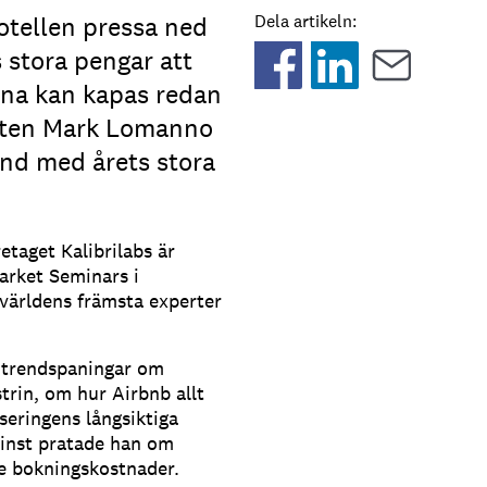
tellen pressa ned
Dela artikeln:
 stora pengar att
rna kan kapas redan
erten Mark Lomanno
nd med årets stora
taget Kalibrilabs är
arket Seminars i
världens främsta experter
 trendspaningar om
rin, om hur Airbnb allt
seringens långsiktiga
minst pratade han om
e bokningskostnader.