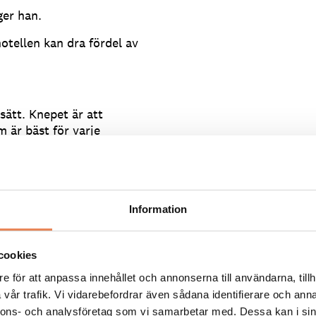
ger han.
tellen kan dra fördel av
sätt. Knepet är att
 är bäst för varje
ördelaktigt när det gäller
re att använda sig av
a lojalitetsprogram och
Information
a sajten. Det kan vara ett
cookies
r någon gång per år kan
e för att anpassa innehållet och annonserna till användarna, tillh
vår trafik. Vi vidarebefordrar även sådana identifierare och anna
den egna sajten. Under 2016
nnons- och analysföretag som vi samarbetar med. Dessa kan i sin