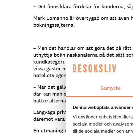
– Det finns klara fördelar för kunderna, sä
Mark Lomanno är övertygad om att även ho
bokningssajterna.
– Men det handlar om att göra det på rätt 
utnyttja bokningskanalerna på det sätt som
kundkategori. Att gå via en OTA kan vara f
vissa gäster medan i andra fall är det bätt
hotellets egen webbsajt.
– När det gäller affärsresenärer kan man h
Samtycke
där kan man sköta bokningarna via den egn
bättre alternativ även för gruppresenärer.
Denna webbplats använder 
Långväga privatresenärer som kanske rese
Vi använder enhetsidentifierar
däremot vara lättare att nå via OTA:er.
sociala medier och analysera 
En utmaning blir att styra bokningar till 
till de sociala medier och a