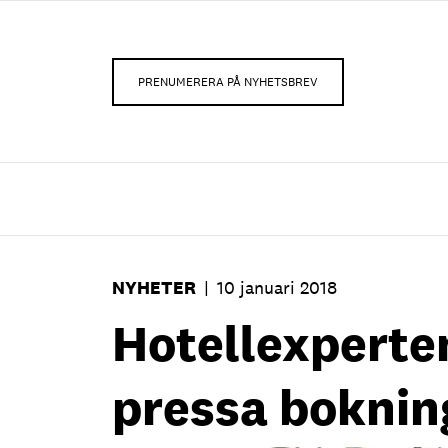
PRENUMERERA PÅ NYHETSBREV
NYHETER
|
10 januari 2018
Hotellexperten
pressa bokni