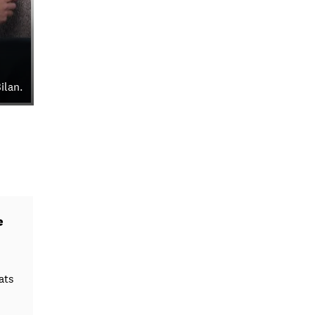
ilan.
e
ats