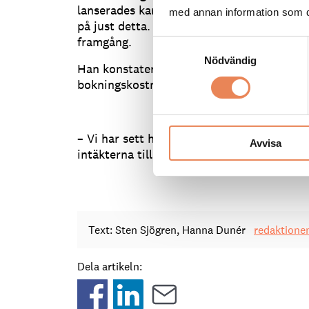
lanserades kampanjen book direct där ett a
med annan information som du 
på just detta. Enligt Mark Lomanno blev 
framgång.
Samtyckesval
Nödvändig
Han konstaterar att vissa hotell lyckas få 
bokningskostnader rejält.
– Vi har sett hotell som reducerat avgifte
Avvisa
intäkterna till 15-16 procent på bara ett år
Text: Sten Sjögren, Hanna Dunér
redaktione
Dela artikeln: