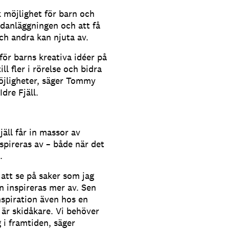
 möjlighet för barn och
idanläggningen och att få
ch andra kan njuta av.
för barns kreativa idéer på
till fler i rörelse och bidra
möjligheter, säger Tommy
dre Fjäll.
äll får in massor av
pireras av – både när det
.
 att se på saker som jag
n inspireras mer av. Sen
nspiration även hos en
 är skidåkare. Vi behöver
g i framtiden, säger