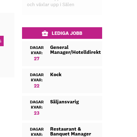
och växlar upp i Sälen
LEDIGA JOBB
G
General
DAGAR
Manager/Hotelldirektör
KVAR:
27
Kock
DAGAR
KVAR:
22
Säljansvarig
DAGAR
KVAR:
23
Restaurant &
DAGAR
Banquet Manager
KVAR: