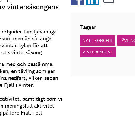
av vintersäsongens
Taggar
a erbjuder familjevänliga
rsnö, men än så länge
NYTT KONCEPT
TÄVLIN
nväntar kylan för att
rets vintersäsong.
VINTERSÄSONG
ara med och bestämma.
en, en tävling som ger
ina nedfart, vilken sedan
Fjäll i vinter.
eativitet, samtidigt som vi
h meningsfull aktivitet,
å Idre Fjäll i ett