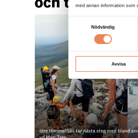
och tar ny plat
med annan information som du 
Samtyckesval
Nödvändig
Avvisa
Idre Himmelfjäll tar nästa steg med bland a
vd Mari Tara.