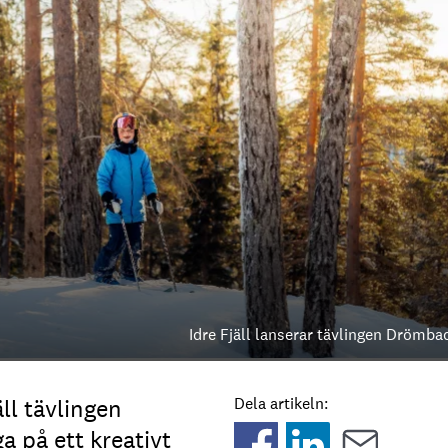
Idre Fjäll lanserar tävlingen Drömba
ll tävlingen
Dela artikeln:
 på ett kreativt