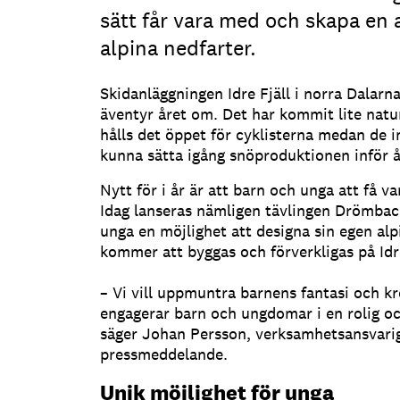
sätt får vara med och skapa en 
alpina nedfarter.
Skidanläggningen Idre Fjäll i norra Dalarn
äventyr året om. Det har kommit lite natu
hålls det öppet för cyklisterna medan de i
kunna sätta igång snöproduktionen inför å
Nytt för i år är att
barn och unga att få v
Idag lanseras nämligen t
ävlingen Drömback
unga en möjlighet att designa sin egen alp
kommer att byggas och förverkligas på Idre 
– Vi vill uppmuntra barnens fantasi och kr
engagerar barn och ungdomar i en rolig oc
säger Johan Persson, verksamhetsansvarig p
pressmeddelande.
Unik möjlighet för unga