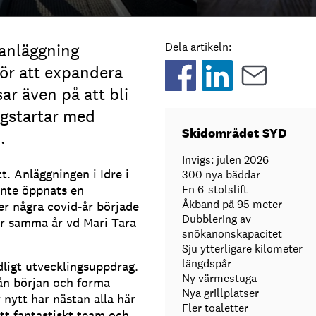
anläggning
Dela artikeln:
för att expandera
sar även på att bli
ygstartar med
Skidområdet SYD
.
Invigs: julen 2026
t. Anläggningen i Idre i
300 nya bäddar
inte öppnats en
En 6-stolslift
Åkband på 95 meter
ter några covid-år började
Dubblering av
ar samma år vd Mari Tara
snökanonskapacitet
Sju ytterligare kilometer
längdspår
dligt utvecklingsuppdrag.
Ny värmestuga
rån början och forma
Nya grillplatser
nytt har nästan alla här
Fler toaletter
tt fantastiskt team och