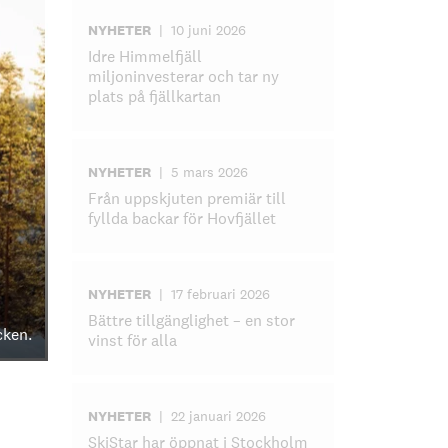
NYHETER
|
10 juni 2026
Idre Himmelfjäll
miljoninvesterar och tar ny
plats på fjällkartan
NYHETER
|
5 mars 2026
Från uppskjuten premiär till
fyllda backar för Hovfjället
NYHETER
|
17 februari 2026
Bättre tillgänglighet – en stor
cken.
vinst för alla
NYHETER
|
22 januari 2026
SkiStar har öppnat i Stockholm