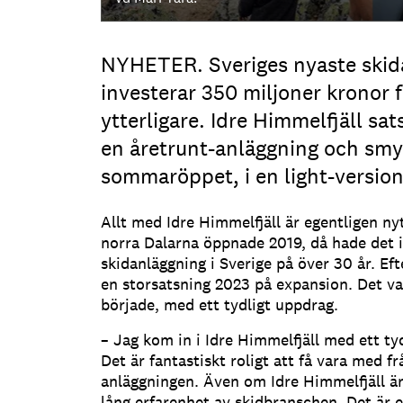
NYHETER. Sveriges nyaste skid
investerar 350 miljoner kronor 
ytterligare. Idre Himmelfjäll sat
en åretrunt-anläggning och sm
sommaröppet, i en light-version
Allt med Idre Himmelfjäll är egentligen nyt
norra Dalarna öppnade 2019, då hade det 
skidanläggning i Sverige på över 30 år. Ef
en storsatsning 2023 på expansion. Det v
började, med ett tydligt uppdrag.
– Jag kom in i Idre Himmelfjäll med ett ty
Det är fantastiskt roligt att få vara med f
anläggningen. Även om Idre Himmelfjäll är 
lång erfarenhet av skidbranschen. Det är e