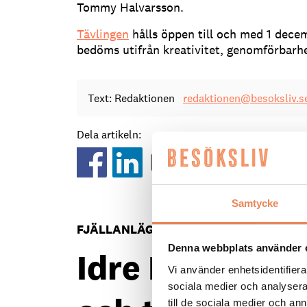
Tommy Halvarsson.
Tävlingen
hålls öppen till och med 1 decem
bedöms utifrån kreativitet, genomförbarhe
Text: Redaktionen
redaktionen@besoksliv.s
Dela artikeln:
Samtycke
FJÄLLANLÄGGNINGAR
|
10 juni 2026
Denna webbplats använder 
Idre Himmelfjä
Vi använder enhetsidentifierar
sociala medier och analysera 
till de sociala medier och a