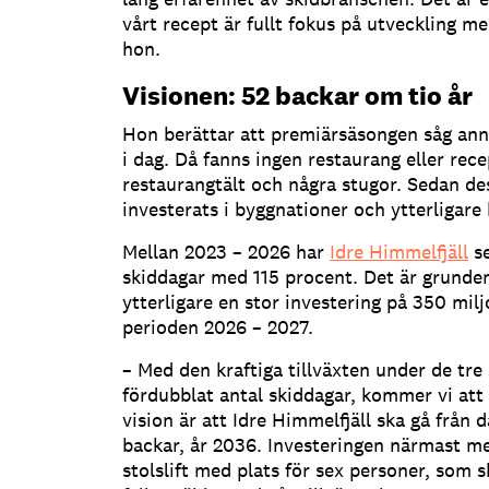
vårt recept är fullt fokus på utveckling me
hon.
Visionen: 52 backar om tio år
Hon berättar att premiärsäsongen såg ann
i dag. Då fanns ingen restaurang eller rece
restaurangtält och några stugor. Sedan des
investerats i byggnationer och ytterligare
Mellan 2023 – 2026 har
Idre Himmelfjäll
se
skiddagar med 115 procent. Det är grunden 
ytterligare en stor investering på 350 mil
perioden 2026 – 2027.
– Med den kraftiga tillväxten under de tre 
fördubblat antal skiddagar, kommer vi att
vision är att Idre Himmelfjäll ska gå från d
backar, år 2036. Investeringen närmast m
stolslift med plats för sex personer, som s