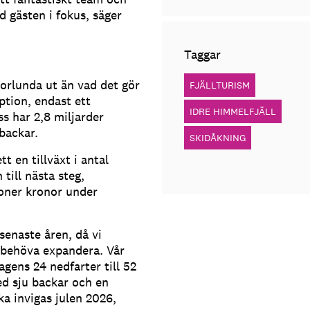
d gästen i fokus, säger
Taggar
orlunda ut än vad det gör
FJÄLLTURISM
ption, endast ett
IDRE HIMMELFJÄLL
s har 2,8 miljarder
 backar.
SKIDÅKNING
tt en tillväxt i antal
till nästa steg,
joner kronor under
senaste åren, då vi
 behöva expandera. Vår
agens 24 nedfarter till 52
ed sju backar och en
ka invigas julen 2026,