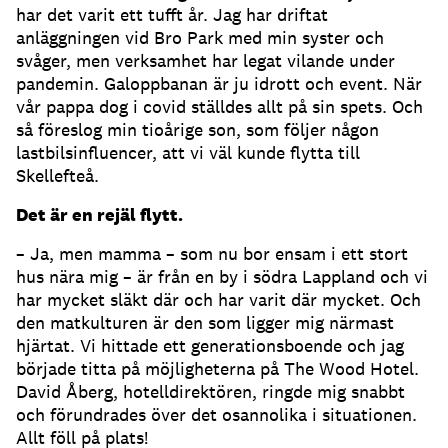
har det varit ett tufft år. Jag har driftat
anläggningen vid Bro Park med min syster och
svåger, men verksamhet har legat vilande under
pandemin. Galoppbanan är ju idrott och event. När
vår pappa dog i covid ställdes allt på sin spets. Och
så föreslog min tioårige son, som följer någon
lastbilsinfluencer, att vi väl kunde flytta till
Skellefteå.
Det är en rejäl flytt.
– Ja, men mamma – som nu bor ensam i ett stort
hus nära mig – är från en by i södra Lappland och vi
har mycket släkt där och har varit där mycket. Och
den matkulturen är den som ligger mig närmast
hjärtat. Vi hittade ett generationsboende och jag
började titta på möjligheterna på The Wood Hotel.
David Åberg, hotelldirektören, ringde mig snabbt
och förundrades över det osannolika i situationen.
Allt föll på plats!