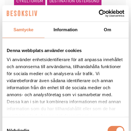
CYKELTURISM
DESTINATION ÖSTERSUND
FRÖSÖ PARK HOTEL
WIKNERS I PERSÅSEN
Samtycke
Information
Om
Denna webbplats använder cookies
HOTELL
|
6 augusti 2026
Vi använder enhetsidentifierare för att anpassa innehållet
Home Hotel Bilan har fått
och annonserna till användarna, tillhandahålla funktioner
för sociala medier och analysera vår trafik. Vi
nytt liv
vidarebefordrar även sådana identifierare och annan
information från din enhet till de sociala medier och
annons- och analysföretag som vi samarbetar med.
Anna Sundenhammar, General Manager på Home Hotel
Bilan.
Dessa kan i sin tur kombinera informationen med annan
information som du har tillhandahållit eller som de har
samlat in när du har använt deras tjänster.
Samtyckesval
Nödvändig