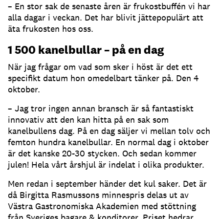
– En stor sak de senaste åren är frukostbuffén vi har
alla dagar i veckan. Det har blivit jättepopulärt att
äta frukosten hos oss.
1 500 kanelbullar – på en dag
När jag frågar om vad som sker i höst är det ett
specifikt datum hon omedelbart tänker på. Den 4
oktober.
– Jag tror ingen annan bransch är så fantastiskt
innovativ att den kan hitta på en sak som
kanelbullens dag. På en dag säljer vi mellan tolv och
femton hundra kanelbullar. En normal dag i oktober
är det kanske 20-30 stycken. Och sedan kommer
julen! Hela vårt årshjul är indelat i olika produkter.
Men redan i september händer det kul saker. Det är
då Birgitta Rasmussons minnespris delas ut av
Västra Gastronomiska Akademien med stöttning
från Sveriges bagare & konditorer. Priset hedrar