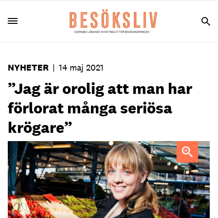
NYHETER
|
14 maj 2021
”Jag är orolig att man har
förlorat många seriösa
krögare”
Ekoprofilen och tidigare Landslagskocken Carina Brydling.