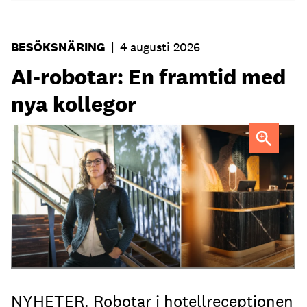
BESÖKSNÄRING
|
4 augusti 2026
AI-robotar: En framtid med
nya kollegor
Professor Kristina Palm FOTO: Theresia Viska
FOTO:
Dylan Calluy / Unsplash
NYHETER. Robotar i hotellreceptionen