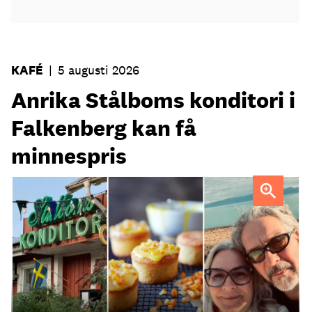
KAFÉ
|
5 augusti 2026
Anrika Stålboms konditori i
Falkenberg kan få
minnespris
Heléne och Micael Stålbom