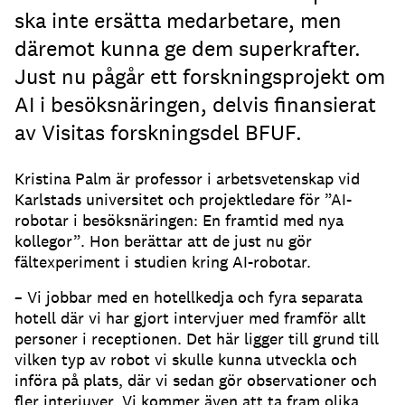
ska inte ersätta medarbetare, men
däremot kunna ge dem superkrafter.
Just nu pågår ett forskningsprojekt om
AI i besöksnäringen, delvis finansierat
av Visitas forskningsdel BFUF.
Kristina Palm är professor i arbetsvetenskap vid
Karlstads universitet och projektledare för ”AI-
robotar i besöksnäringen: En framtid med nya
kollegor”. Hon berättar att de just nu gör
fältexperiment i studien kring AI-robotar.
– Vi jobbar med en hotellkedja och fyra separata
hotell där vi har gjort intervjuer med framför allt
personer i receptionen. Det här ligger till grund till
vilken typ av robot vi skulle kunna utveckla och
införa på plats, där vi sedan gör observationer och
fler interjuver. Vi kommer även att ta fram olika