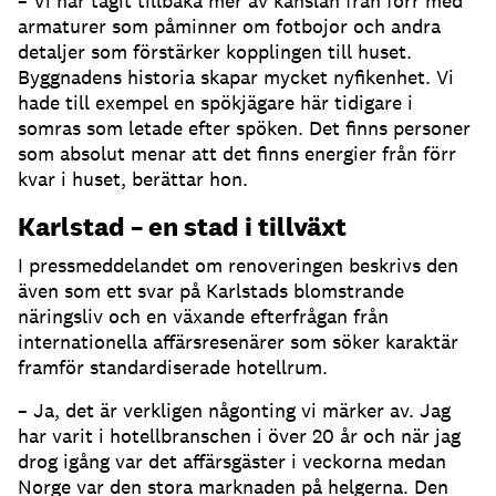
– Vi har tagit tillbaka mer av känslan från förr med
armaturer som påminner om fotbojor och andra
detaljer som förstärker kopplingen till huset.
Byggnadens historia skapar mycket nyfikenhet. Vi
hade till exempel en spökjägare här tidigare i
somras som letade efter spöken. Det finns personer
som absolut menar att det finns energier från förr
kvar i huset, berättar hon.
Karlstad – en stad i tillväxt
I pressmeddelandet om renoveringen beskrivs den
även som ett svar på Karlstads blomstrande
näringsliv och en växande efterfrågan från
internationella affärsresenärer som söker karaktär
framför standardiserade hotellrum.
– Ja, det är verkligen någonting vi märker av. Jag
har varit i hotellbranschen i över 20 år och när jag
drog igång var det affärsgäster i veckorna medan
Norge var den stora marknaden på helgerna. Den