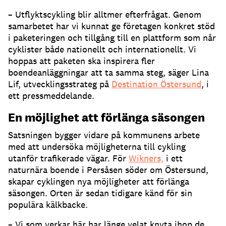
– Utflyktscykling blir alltmer efterfrågat. Genom
samarbetet har vi kunnat ge företagen konkret stöd
i paketeringen och tillgång till en plattform som når
cyklister både nationellt och internationellt. Vi
hoppas att paketen ska inspirera fler
boendeanläggningar att ta samma steg, säger Lina
Lif, utvecklingsstrateg på
Destination Östersund
, i
ett pressmeddelande.
En möjlighet att förlänga säsongen
Satsningen bygger vidare på kommunens arbete
med att undersöka möjligheterna till cykling
utanför trafikerade vägar. För
Wikners,
i ett
naturnära boende i Persåsen söder om Östersund,
skapar cyklingen nya möjligheter att förlänga
säsongen. Orten är sedan tidigare känd för sin
populära kälkbacke.
– Vi som verkar här har länge velat knyta ihop de