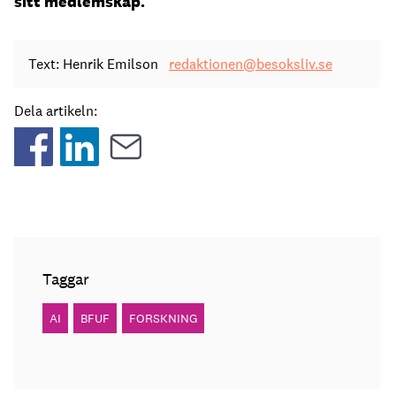
sitt medlemskap.
Text: Henrik Emilson
redaktionen@besoksliv.se
Dela artikeln:
Taggar
AI
BFUF
FORSKNING