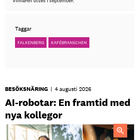
Vinnaren utses i september.
Taggar
FALKENBERG
KAFÉBRANSCHEN
BESÖKSNÄRING
|
4 augusti 2026
AI-robotar: En framtid med
nya kollegor
Professor Kristina Palm FOTO: Theresia Viska
FOTO:
Dylan Calluy / Unsplash