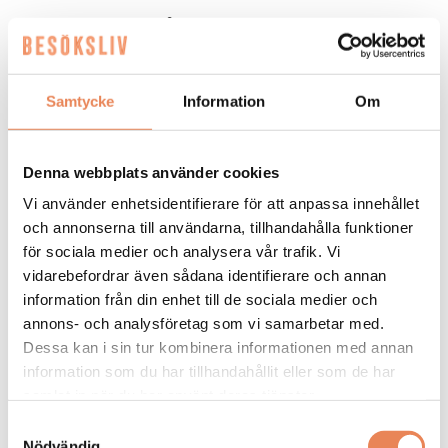
Spökjägare på hotellet
Home Hotel Bilan
öppnade 1988 efter att det
tidigare fängelset stått tomt i två decennier. Och
Samtycke
Information
Om
med den nya renoveringen har historien fått större
plats i inredningen. I källaren finns fortfarande ett
spännande fängelsemuseum och dessutom rymmer
Denna webbplats använder cookies
hotellet numera temarummet Cell 204.
Vi använder enhetsidentifierare för att anpassa innehållet
– Vi har tagit tillbaka mer av känslan från förr med
och annonserna till användarna, tillhandahålla funktioner
armaturer som påminner om fotbojor och andra
för sociala medier och analysera vår trafik. Vi
detaljer som förstärker kopplingen till huset.
vidarebefordrar även sådana identifierare och annan
Byggnadens historia skapar mycket nyfikenhet. Vi
information från din enhet till de sociala medier och
hade till exempel en spökjägare här tidigare i
annons- och analysföretag som vi samarbetar med.
somras som letade efter spöken. Det finns personer
Dessa kan i sin tur kombinera informationen med annan
som absolut menar att det finns energier från förr
information som du har tillhandahållit eller som de har
kvar i huset, berättar hon.
samlat in när du har använt deras tjänster.
Karlstad – en stad i tillväxt
Samtyckesval
Nödvändig