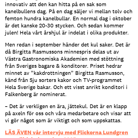
innovativ att den kan hitta på en sak som
kanelbullens dag. På en dag säljer vi mellan tolv och
femton hundra kanelbullar. En normal dag i oktober
är det kanske 20-30 stycken. Och sedan kommer
julen! Hela vårt årshjul är indelat i olika produkter.
Men redan i september händer det kul saker. Det är
då Birgitta Rasmussons minnespris delas ut av
Västra Gastronomiska Akademien med stöttning
från Sveriges bagare & konditorer. Priset hedrar
minnet av ”kakdrottningen” Birgitta Rasmusson,
känd från Sju sorters kakor och TV-programmet
Hela Sverige bakar. Och ett visst anrikt konditori i
Falkenberg är nominerat.
– Det är verkligen en ära, jättekul. Det är en klapp
på axeln för oss och våra medarbetare och visar att
vi gör något som är viktigt och som uppskattas.
LÄS ÄVEN vår intervju med Flickorna Lundgren