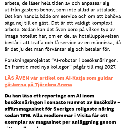
arbete, de läser hela tiden av och anpassar sig
utifrån gästens behov, som inte alltid är uttalade.
Det kan handla både om service och om att behöva
säga nej till en gäst. Det är ett väldigt komplext
arbete. Sedan kan det även bero på vilken typ av
image hotellet har, om en del av hotellupplevelsen
består i att träffa och få service av en människa, då
är det ju det man förväntar sig och betalar för.
Forskningsprojektet ”AI-robotar i besöksnäringen:
En framtid med nya kollegor” pågår till maj 2027.
LÄS ÄVEN vår artikel om AI-Katja som guidar
gästerna på Tjörnbro Arena
Du kan läsa ett reportage om AI inom
besöksnäringen i senaste numret av Besöksliv –
affärsmagasinet för Sveriges roligaste näring
sedan 1916. Alla medlemmar i Visita får ett
exemplar av magasinet per anläggning genom