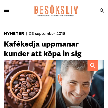
NYHETER
|
28 september 2016
Kafékedja uppmanar
kunder att köpa in sig
Björn Almér, Baristas vd, bjuder in till delägarskap för en
femhundring. Foto: Colourbox och Jonas Andréasson