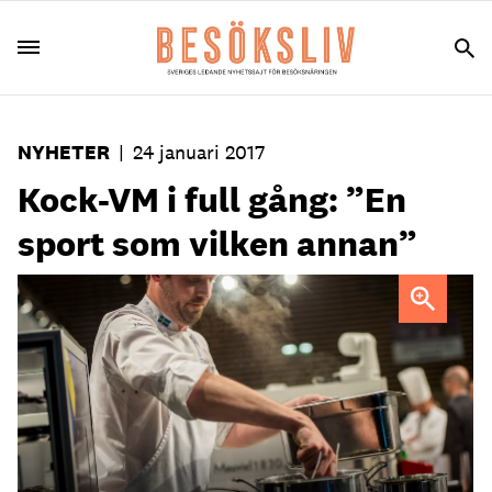
NYHETER
|
24 januari 2017
Kock-VM i full gång: ”En
sport som vilken annan”
Alexander Sjögren har valt att omge sig med ett tight
team. Jämte coach Jonas Lundgren så har före detta
arbetsgivaren Fredrik Lundgren varit en stor stöttepelare.