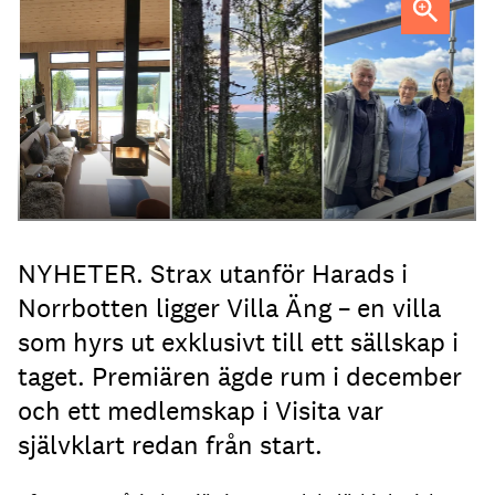
Jenny Isaksson (th) med föräldrarna Kent Lindvall och
Britta Jonsson Lindvall.
NYHETER. Strax utanför Harads i
Norrbotten ligger Villa Äng – en villa
som hyrs ut exklusivt till ett sällskap i
taget. Premiären ägde rum i december
och ett medlemskap i Visita var
självklart redan från start.