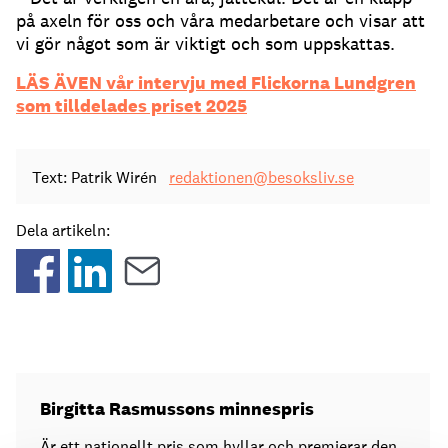
på axeln för oss och våra medarbetare och visar att
vi gör något som är viktigt och som uppskattas.
LÄS ÄVEN vår intervju med Flickorna Lundgren
som tilldelades priset 2025
Text: Patrik Wirén
redaktionen@besoksliv.se
Dela artikeln:
Birgitta Rasmussons minnespris
Är ett nationellt pris som hyllar och premierar den