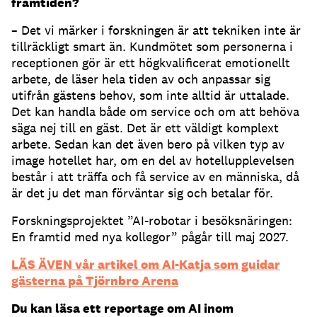
framtiden?
– Det vi märker i forskningen är att tekniken inte är
tillräckligt smart än. Kundmötet som personerna i
receptionen gör är ett högkvalificerat emotionellt
arbete, de läser hela tiden av och anpassar sig
utifrån gästens behov, som inte alltid är uttalade.
Det kan handla både om service och om att behöva
säga nej till en gäst. Det är ett väldigt komplext
arbete. Sedan kan det även bero på vilken typ av
image hotellet har, om en del av hotellupplevelsen
består i att träffa och få service av en människa, då
är det ju det man förväntar sig och betalar för.
Forskningsprojektet ”AI-robotar i besöksnäringen:
En framtid med nya kollegor” pågår till maj 2027.
LÄS ÄVEN vår artikel om AI-Katja som guidar
gästerna på Tjörnbro Arena
Du kan läsa ett reportage om AI inom