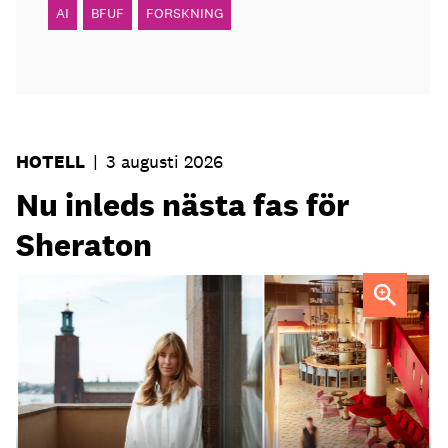
AI
BFUF
FORSKNING
HOTELL
|
3 augusti 2026
Nu inleds nästa fas för
Sheraton
Elin Roquet