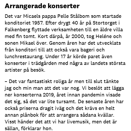
Arrangerade konserter
Det var Micaels pappa Pelle Stålbom som startade
konditoriet 1957. Efter drygt 40 år på Stortorget i
Falkenberg flyttade verksamheten till en äldre villa
med fin tomt. Kort därpå, år 2000, tog Heléne och
sonen Mikael över. Genom åren har det utvecklats
från konditori till att också vara bageri och
lunchrestaurang. Under 17 år körde paret även
konserter i trädgården med några av landets största
artister på besök.
– Det var fantastiskt roliga år men till slut tänkte
jag och min man att det var nog. Vi beslöt att lägga
ner konserterna 2019, året innan pandemin visade
det sig, så det var lite tursamt. De senaste åren har
också priserna dragit iväg och det krävs en helt
annan plånbok för att arrangera sådana kvällar.
Visst händer det att vi har livemusik, men det är
sällan, förklarar hon.