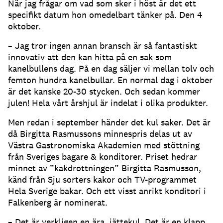
När jag frågar om vad som sker i höst är det ett
specifikt datum hon omedelbart tänker på. Den 4
oktober.
– Jag tror ingen annan bransch är så fantastiskt
innovativ att den kan hitta på en sak som
kanelbullens dag. På en dag säljer vi mellan tolv och
femton hundra kanelbullar. En normal dag i oktober
är det kanske 20-30 stycken. Och sedan kommer
julen! Hela vårt årshjul är indelat i olika produkter.
Men redan i september händer det kul saker. Det är
då Birgitta Rasmussons minnespris delas ut av
Västra Gastronomiska Akademien med stöttning
från Sveriges bagare & konditorer. Priset hedrar
minnet av ”kakdrottningen” Birgitta Rasmusson,
känd från Sju sorters kakor och TV-programmet
Hela Sverige bakar. Och ett visst anrikt konditori i
Falkenberg är nominerat.
– Det är verkligen en ära, jättekul. Det är en klapp