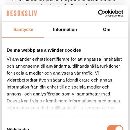
svenska bageri- och konditoribranschen.
Priset delas ut av Västra Gastronomiska Akademien.
Samtycke
Information
Om
Vinnaren utses i september.
Denna webbplats använder cookies
Taggar
Vi använder enhetsidentifierare för att anpassa innehållet
och annonserna till användarna, tillhandahålla funktioner
FALKENBERG
KAFÉBRANSCHEN
för sociala medier och analysera vår trafik. Vi
vidarebefordrar även sådana identifierare och annan
information från din enhet till de sociala medier och
annons- och analysföretag som vi samarbetar med.
Dessa kan i sin tur kombinera informationen med annan
information som du har tillhandahållit eller som de har
BESÖKSNÄRING
|
4 augusti 2026
samlat in när du har använt deras tjänster.
AI-robotar: En framtid med
Samtyckesval
Nödvändig