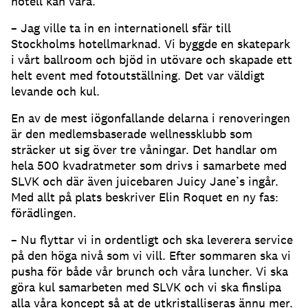
hotell kan vara.
– Jag ville ta in en internationell sfär till
Stockholms hotellmarknad. Vi byggde en skatepark
i vårt ballroom och bjöd in utövare och skapade ett
helt event med fotoutställning. Det var väldigt
levande och kul.
En av de mest iögonfallande delarna i renoveringen
är den medlemsbaserade wellnessklubb som
sträcker ut sig över tre våningar. Det handlar om
hela 500 kvadratmeter som drivs i samarbete med
SLVK och där även juicebaren Juicy Jane’s ingår.
Med allt på plats beskriver Elin Roquet en ny fas:
förädlingen.
– Nu flyttar vi in ordentligt och ska leverera service
på den höga nivå som vi vill. Efter sommaren ska vi
pusha för både vår brunch och våra luncher. Vi ska
göra kul samarbeten med SLVK och vi ska finslipa
alla våra koncept så at de utkristalliseras ännu mer.