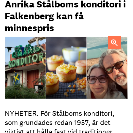
Anrika Stålboms konditori i
Falkenberg kan få
minnespris
Heléne och Micael Stålbom
NYHETER. För Stålboms konditori,
som grundades redan 1957, är det
viktigt att hålla fast vid traditioner