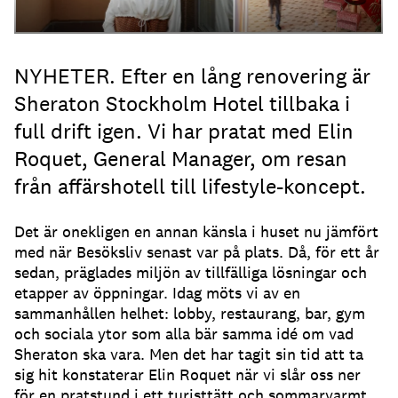
NYHETER. Efter en lång renovering är
Sheraton Stockholm Hotel tillbaka i
full drift igen. Vi har pratat med Elin
Roquet, General Manager, om resan
från affärshotell till lifestyle-koncept.
Det är onekligen en annan känsla i huset nu jämfört
med när Besöksliv senast var på plats. Då, för ett år
sedan, präglades miljön av tillfälliga lösningar och
etapper av öppningar. Idag möts vi av en
sammanhållen helhet: lobby, restaurang, bar, gym
och sociala ytor som alla bär samma idé om vad
Sheraton ska vara. Men det har tagit sin tid att ta
sig hit konstaterar Elin Roquet när vi slår oss ner
för en pratstund i ett turisttätt och sommarvarmt