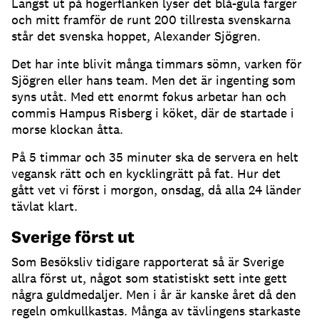
Längst ut på högerflanken lyser det blå-gula färger
och mitt framför de runt 200 tillresta svenskarna
står det svenska hoppet, Alexander Sjögren.
Det har inte blivit många timmars sömn, varken för
Sjögren eller hans team. Men det är ingenting som
syns utåt. Med ett enormt fokus arbetar han och
commis Hampus Risberg i köket, där de startade i
morse klockan åtta.
På 5 timmar och 35 minuter ska de servera en helt
vegansk rätt och en kycklingrätt på fat. Hur det
gått vet vi först i morgon, onsdag, då alla 24 länder
tävlat klart.
Sverige först ut
Som Besöksliv tidigare rapporterat så är Sverige
allra först ut, något som statistiskt sett inte gett
några guldmedaljer. Men i år är kanske året då den
regeln omkullkastas. Många av tävlingens starkaste