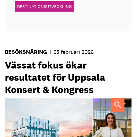
DESTINATIONSUTVECKLING
BESÖKSNÄRING
|
25 februari 2026
Vässat fokus ökar
resultatet för Uppsala
Konsert & Kongress
Sara Asplund, marknads- och försäljningschef sedan
januari 2025.
Foto: Jason Strong, Magnus Hörberg