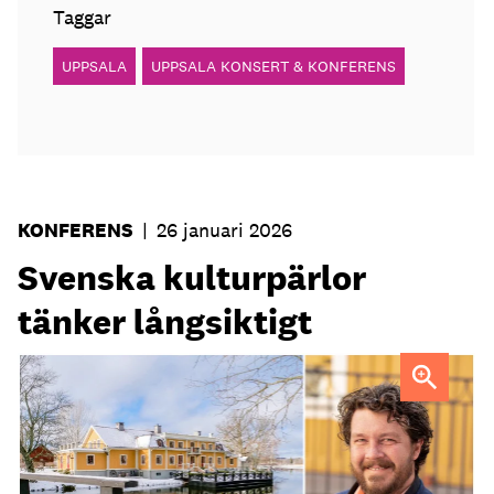
Taggar
UPPSALA
UPPSALA KONSERT & KONFERENS
KONFERENS
|
26 januari 2026
Svenska kulturpärlor
tänker långsiktigt
Fredrik Åström är vd för Svenska kulturpärlor där
Dufweholms Herrgård ingår.