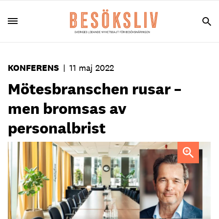
KONFERENS
|
11 maj 2022
Mötesbranschen rusar –
men bromsas av
personalbrist
Michael Schüller, vd Svenska möten.
Foto: Svenska möten