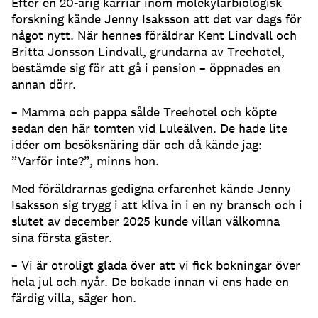
Efter en 20-årig karriär inom molekylärbiologisk
forskning kände Jenny Isaksson att det var dags för
något nytt. När hennes föräldrar Kent Lindvall och
Britta Jonsson Lindvall, grundarna av Treehotel,
bestämde sig för att gå i pension – öppnades en
annan dörr.
– Mamma och pappa sålde Treehotel och köpte
sedan den här tomten vid Luleälven. De hade lite
idéer om besöksnäring där och då kände jag:
”Varför inte?”, minns hon.
Med föräldrarnas gedigna erfarenhet kände Jenny
Isaksson sig trygg i att kliva in i en ny bransch och i
slutet av december 2025 kunde villan välkomna
sina första gäster.
– Vi är otroligt glada över att vi fick bokningar över
hela jul och nyår. De bokade innan vi ens hade en
färdig villa, säger hon.