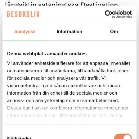
långsiktig satsning ska Destination
Östersund locka fler nationella och
internationella möten och kongresser
Samtycke
Information
Om
till staden.
Skidskyttearenan lockar internationella tävlingar,
Denna webbplats använder cookies
Storsjöyran samlar publik varje sommar och
Östersund är en etablerad evenemangs- och
Vi använder enhetsidentifierare för att anpassa innehållet
turistdestination året runt. Samtidigt arrangeras
och annonserna till användarna, tillhandahålla funktioner
relativt få större möten och konferenser i staden.
för sociala medier och analysera vår trafik. Vi
vidarebefordrar även sådana identifierare och annan
– Vi finns på kartan när det gäller evenemang, men
information från din enhet till de sociala medier och
när det gäller möten och konferenser – trots
annons- och analysföretag som vi samarbetar med.
universitet och en stor region – så sker det för lite
Dessa kan i sin tur kombinera informationen med annan
möten här om man tittar på snittet, säger Karin
information som du har tillhandahållit eller som de har
Riddar som nyligen tillträtt som strateg för möten
samlat in när du har använt deras tjänster.
på Destination Östersund.
Samtyckesval
En central del i satsningen är att arbeta mer
Nödvändig