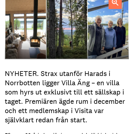
Jenny Isaksson (th) med föräldrarna Kent Lindvall och
Britta Jonsson Lindvall.
NYHETER. Strax utanför Harads i
Norrbotten ligger Villa Äng – en villa
som hyrs ut exklusivt till ett sällskap i
taget. Premiären ägde rum i december
och ett medlemskap i Visita var
självklart redan från start.