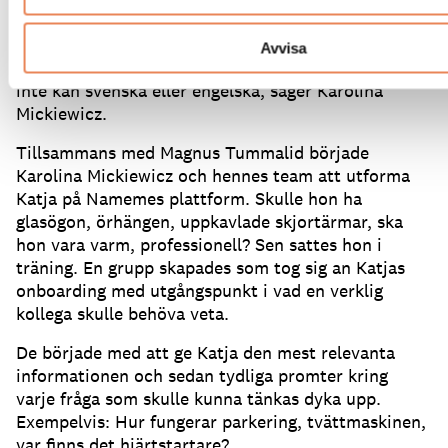
på att göra det människor gör bäst.
Eftersom Katja
också kan världens mest använda språk ökar även
Avvisa
tillgängligheten för fler målgrupper, som kanske
inte kan svenska eller engelska, säger Karolina
Mickiewicz.
Tillsammans med Magnus Tummalid började
Karolina Mickiewicz och hennes team att utforma
Katja på Namemes plattform.
Skulle hon ha
glasögon, örhängen, uppkavlade skjortärmar, ska
hon vara varm, professionell?
Sen sattes hon i
träning.
En grupp skapades som tog sig an Katjas
onboarding med utgångspunkt i vad en verklig
kollega skulle behöva veta.
De började med att ge Katja den mest relevanta
informationen och sedan tydliga promter kring
varje fråga som skulle kunna tänkas dyka upp.
Exempelvis: Hur fungerar parkering, tvättmaskinen,
var finns det hjärtstartare?