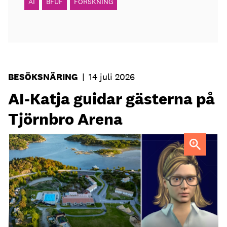
AI
BFUF
FORSKNING
BESÖKSNÄRING
|
14 juli 2026
AI-Katja guidar gästerna på
Tjörnbro Arena
AI-medarbetaren Katja tillträdde i tjänst i april.