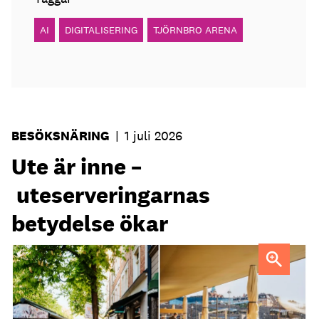
AI
DIGITALISERING
TJÖRNBRO ARENA
BESÖKSNÄRING
|
1 juli 2026
Ute är inne –
uteserveringarnas
betydelse ökar
Uteservering på Dryck vinbar samt Slussporten.
FOTO:
Samuel Unéus