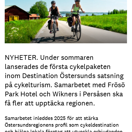
NYHETER. Under sommaren
lanserades de första cykelpaketen
inom Destination Östersunds satsning
på cykelturism. Samarbetet med Frösö
Park Hotel och Wikners i Persåsen ska
få fler att upptäcka regionen.
Samarbetet inleddes 2025 för att stärka
Östersundsregionens profil som cykeldestination
och hjälpa lokala företag att utveckla erbjudanden