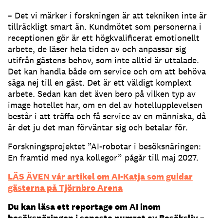
– Det vi märker i forskningen är att tekniken inte är
tillräckligt smart än. Kundmötet som personerna i
receptionen gör är ett högkvalificerat emotionellt
arbete, de läser hela tiden av och anpassar sig
utifrån gästens behov, som inte alltid är uttalade.
Det kan handla både om service och om att behöva
säga nej till en gäst. Det är ett väldigt komplext
arbete. Sedan kan det även bero på vilken typ av
image hotellet har, om en del av hotellupplevelsen
består i att träffa och få service av en människa, då
är det ju det man förväntar sig och betalar för.
Forskningsprojektet ”AI-robotar i besöksnäringen:
En framtid med nya kollegor” pågår till maj 2027.
LÄS ÄVEN vår artikel om AI-Katja som guidar
gästerna på Tjörnbro Arena
Du kan läsa ett reportage om AI inom
besöksnäringen i senaste numret av Besöksliv –