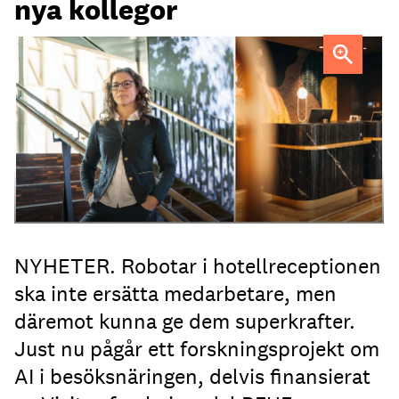
nya kollegor
Professor Kristina Palm FOTO: Theresia Viska
FOTO:
Dylan Calluy / Unsplash
NYHETER. Robotar i hotellreceptionen
ska inte ersätta medarbetare, men
däremot kunna ge dem superkrafter.
Just nu pågår ett forskningsprojekt om
AI i besöksnäringen, delvis finansierat