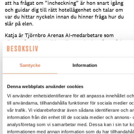
att ha frågat om ”incheckning” är hon snart igång
och guidar dig till rätt hotellägenhet och talar om
var du hittar nyckeln innan du hinner fråga hur du
slår på elen.
Katja är Tjörnbro Arenas AI-medarbetare som
gäster når via hemsidan eller QR-koder på området.
Hon kan allt om anläggningen vid Tjörnbrons fot,
som hur du sätter på diskmaskinen eller vad du gör
vid ett strömavbrott.
Hon tillträdde sin tjänst i
Samtycke
Information
april och är fortfarande under utbildning.
Magnus
Tummalid är kommersiellt ansvarig på
Tjörnbro
Arena
och berättar hur idén med Katja föddes.
Denna webbplats använder cookies
– Vi är en anläggning som på sommaren erbjuder
Vi använder enhetsidentifierare för att anpassa innehållet o
mycket aktiviteter och rörelseglädje, mycket med
till användarna, tillhandahålla funktioner för sociala medier 
barnen i fokus och med boenden på camping eller i
vår trafik. Vi vidarebefordrar även sådana identifierare och 
lägenhetshotell.
Vintertid satsar vi på konferenser,
information från din enhet till de sociala medier och annons- 
event och långtidsboenden.
Vi har stora
analysföretag som vi samarbetar med. Dessa kan i sin tur 
säsongsvariationer och en dryg handfull
informationen med annan information som du har tillhandahåll