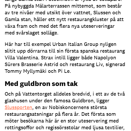
På nybyggda Mälarterrassen mittemot, som består
av tre nivåer med utsikt över vattnet, Slussen och
Gamla stan, håller ett nytt restaurangkluster på att
växa fram och med det flera nya uteserveringar
med svårslaget solläge
.
Här har till exempel Urban Italian Group nyligen
slitit upp dörrarna till sin första spanska restaurang
Villa Valentina
.
Strax intill ligger både Napolyon
Sürers Brasserie Astrid och restaurang Liv, signerad
Tommy Myllymäki och Pi Le
.
Med guldbron som tak
Och på Vattentorget alldeles bredvid, i ett av de två
glashusen under den famosa Guldbron, ligger
Slussporten
, en av Nobiskoncernens största
restaurangsatsningar på flera år
.
Det första som
möter besökarna här är en stor uteservering med
rottingsoffor och regissörsstolar med ljusa textilier,