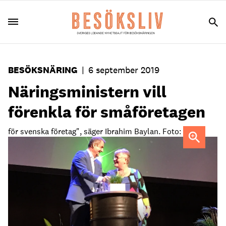
BESÖKSNÄRING
|
6 september 2019
Näringsministern vill
förenkla för småföretagen
för svenska företag", säger Ibrahim Baylan. Foto:
Besöksliv" />
"Jag ser fram emot att diskutera hur vi kan förenkla
för svenska företag", säger Ibrahim Baylan.
Foto: Besöksliv