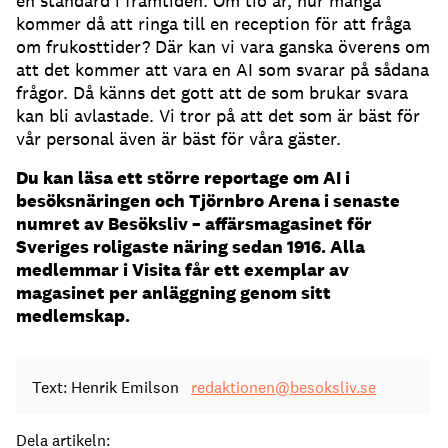
en standard i framtiden.
Om tio år, hur många
kommer då att ringa till en reception för att fråga
om frukosttider?
Där kan vi vara ganska överens om
att det kommer att vara en AI som svarar på sådana
frågor.
Då känns det gott att de som brukar svara
kan bli avlastade.
Vi tror på att det som är bäst för
vår personal även är bäst för våra gäster.
Du kan läsa ett större reportage om AI i
besöksnäringen och Tjörnbro Arena i senaste
numret av Besöksliv – affärsmagasinet för
Sveriges roligaste näring sedan 1916. Alla
medlemmar i Visita får ett exemplar av
magasinet per anläggning genom sitt
medlemskap.
Text: Henrik Emilson
redaktionen@besoksliv.se
Dela artikeln: