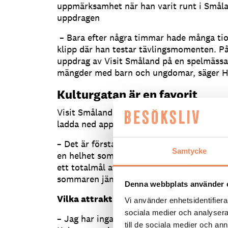
uppmärksamhet när han varit runt i Smålan
uppdragen
–
Bara efter några timmar hade många tiot
klipp där han testar tävlingsmomenten. P
uppdrag av Visit Småland på en spelmässa 
mängder med barn och ungdomar, säger H
Kulturgatan är en favorit
Visit Småland har inte satt upp något må
ladda ned appen.
– Det är första gången vi har en app, vi 
Samtycke
en helhet som kommer att löpa under mån
ett totalmål att växa med två procent sv
sommaren jämfört med förra året.
Denna webbplats använder 
Vilka attraktioner vill du själv rekomm
Vi använder enhetsidentifierar
sociala medier och analysera 
– Jag har inga småbarn, men mina personli
till de sociala medier och a