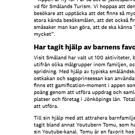
vd för Smålands Turism. Vi hoppas att den
besökare att upptäcka att det finns så my
stora kända besöksmålen, att det också fi
småsaker man kan göra, att de ska känna 
mycket”.
Har tagit hjälp av barnens favo
Visit Småland har valt ut 100 aktiviteter,
utifrån olika målgrupper inom familjen, oc
spridning. Med hjälp av typiska småländsk
ostkakan och sagoprinsessan kan användare
finns ett gamification-moment i appen som
poäng genom att utföra uppdrag och samla 
platser och företag i Jönköpings län. Tota
att utföra.
Till sin hjälp med att attrahera barnfamil
tagit bland annat Youtubern Tomu, som ha
sin Youtube-kanal. Tomu är en favorit hos 