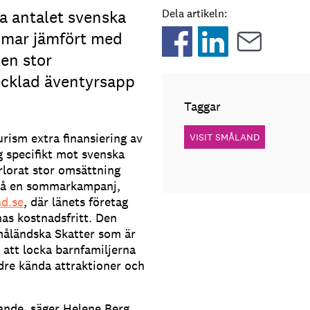
a antalet svenska
Dela artikeln:
mmar jämfört med
 en stor
cklad äventyrsapp
Taggar
rism extra finansiering av
VISIT SMÅLAND
 specifikt mot svenska
örlorat stor omsättning
 på en sommarkampanj,
nd.se
, där länets företag
as kostnadsfritt. Den
måländska Skatter som är
 att locka barnfamiljerna
dre kända attraktioner och
nande, säger Helene Berg,