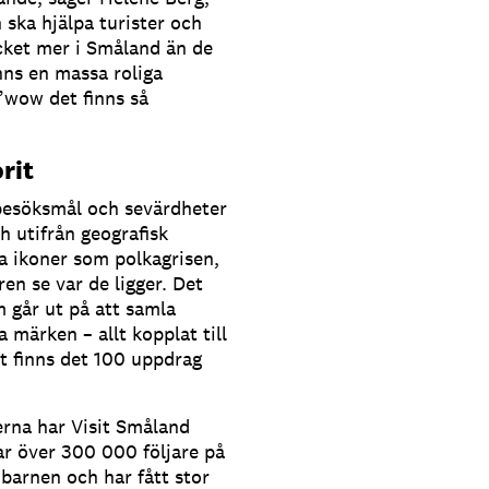
 ska hjälpa turister och
cket mer i Småland än de
nns en massa roliga
”wow det finns så
rit
 besöksmål och sevärdheter
h utifrån geografisk
a ikoner som polkagrisen,
n se var de ligger. Det
 går ut på att samla
märken – allt kopplat till
lt finns det 100 uppdrag
jerna har Visit Småland
r över 300 000 följare på
barnen och har fått stor