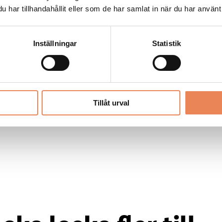
ällning i världsklass,
har tillhandahållit eller som de har samlat in när du har använt 
ger hon.
rganisationer i Småland
uppdrag av Region
Inställningar
Statistik
esöksnäringen i
se
Tillåt urval