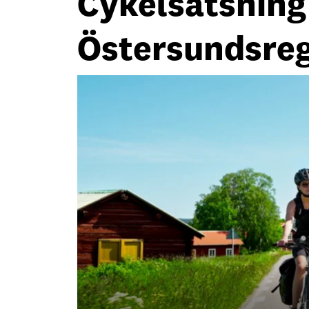
Cykelsatsning s
Östersundsre