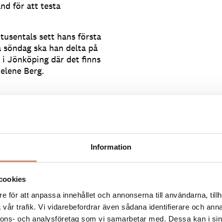
d för att testa
usentals sett hans första
å söndag ska han delta på
i Jönköping där det finns
elene Berg.
l för hur många som ska
ser snarare kampanjen som
Information
ga månader. Vi har satt
enska besökare under
cookies
endera?
e för att anpassa innehållet och annonserna till användarna, tillh
vår trafik. Vi vidarebefordrar även sådana identifierare och anna
ga favoriter är
nnons- och analysföretag som vi samarbetar med. Dessa kan i sin