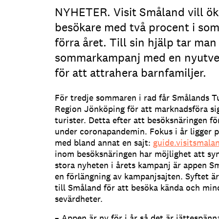
NYHETER. Visit Småland vill ök
besökare med två procent i so
förra året. Till sin hjälp tar man
sommarkampanj med en nyutve
för att attrahera barnfamiljer.
För tredje sommaren i rad får Smålands Tu
Region Jönköping för att marknadsföra sig
turister. Detta efter att besöksnäringen f
under coronapandemin. Fokus i år ligger
med bland annat en sajt:
guide.visitsmala
inom besöksnäringen har möjlighet att syn
stora nyheten i årets kampanj är appen S
en förlängning av kampanjsajten. Syftet är
till Småland för att besöka kända och min
sevärdheter.
– Appen är ny för i år så det är jättespän