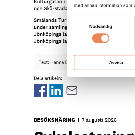
Kulturgatan i Bodafors med en trämöbelutst
med annan information som du 
och Skärstadalen, ”Smålands Toscana”, sä
Smålands Turism är en av tre länsturismo
Samtyckesval
under samlingsnamnet Visit Småland. På 
Nödvändig
Jönköpings län stöttar Smålands Turism b
Jönköpings län.
Text: Hanna Dunér
redaktionen@besoksliv.
Avvisa
Dela artikeln:
BESÖKSNÄRING
|
7 augusti 2026