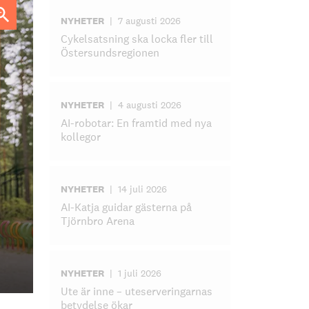
NYHETER
|
7 augusti 2026
Cykelsatsning ska locka fler till
Östersundsregionen
NYHETER
|
4 augusti 2026
AI-robotar: En framtid med nya
kollegor
NYHETER
|
14 juli 2026
AI-Katja guidar gästerna på
Tjörnbro Arena
NYHETER
|
1 juli 2026
Ute är inne – uteserveringarnas
betydelse ökar