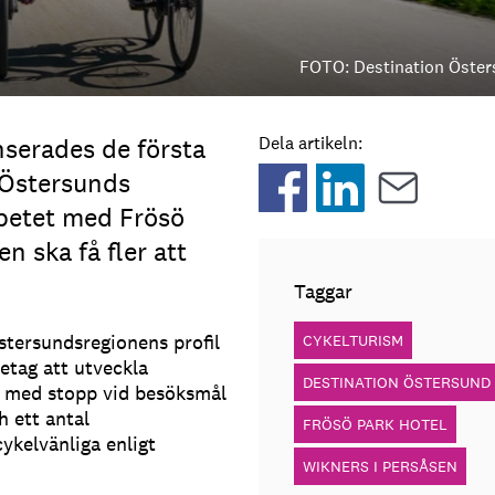
FOTO: Destination Öste
erades de första
Dela artikeln:
 Östersunds
betet med Frösö
n ska få fler att
Taggar
stersundsregionens profil
CYKELTURISM
etag att utveckla
DESTINATION ÖSTERSUND
er med stopp vid besöksmål
 ett antal
FRÖSÖ PARK HOTEL
ykelvänliga enligt
WIKNERS I PERSÅSEN