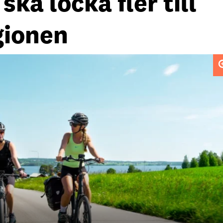
ka locka fler till
gionen