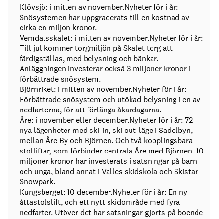
Klövsjö: i mitten av november.Nyheter för i år:
Snösystemen har uppgraderats till en kostnad av
cirka en miljon kronor.
Vemdalsskalet: i mitten av november.Nyheter för i år:
Till jul kommer torgmiljön på Skalet torg att
färdigställas, med belysning och bänkar.
Anläggningen investerar också 3 miljoner kronor i
förbättrade snösystem.
Björnriket: i mitten av november.Nyheter för i år:
Förbättrade snösystem och utökad belysning i en av
nedfarterna, för att förlänga åkardagarna.
Åre: i november eller december.Nyheter för i år: 72
nya lägenheter med ski-in, ski out-läge i Sadelbyn,
mellan Åre By och Björnen. Och två kopplingsbara
stolliftar, som förbinder centrala Åre med Björnen. 10
miljoner kronor har investerats i satsningar på barn
och unga, bland annat i Valles skidskola och Skistar
Snowpark.
Kungsberget: 10 december.Nyheter för i år: En ny
åttastolslift, och ett nytt skidområde med fyra
nedfarter. Utöver det har satsningar gjorts på boende