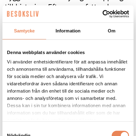
till historien. Efter en omfattande
renovering har Home Hotel Bilan i
Karlstad moderniserats – utan att
Samtycke
Information
Om
tappa sin särprägel som tidigare
fängelse.
Denna webbplats använder cookies
I maj stod totalrenoveringen av Home Hotel Bilan
Vi använder enhetsidentifierare för att anpassa innehållet
klar, efter ett halvårs intensivt arbete, till en
och annonserna till användarna, tillhandahålla funktioner
kostnad av 25,5 miljoner kronor.
för sociala medier och analysera vår trafik. Vi
vidarebefordrar även sådana identifierare och annan
Anna Sundenhammar är hotellets General Manager
information från din enhet till de sociala medier och
och hon började arbeta i lokalerna som tidigare
annons- och analysföretag som vi samarbetar med.
rymde det gamla länsfängelset för 15 år sedan.
Dessa kan i sin tur kombinera informationen med annan
– När jag kom hit hade man precis renoverat
information som du har tillhandahållit eller som de har
hotellet och nu var det dags igen. Det som betyder
samlat in när du har använt deras tjänster.
mest är att vi dragit in komfortkyla i byggnaden.
Samtyckesval
Det har varit den stora saken i en så här gammal
Nödvändig