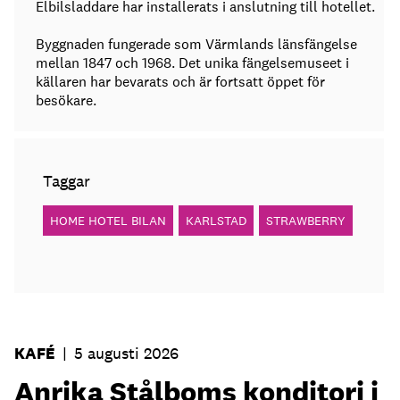
Elbilsladdare har installerats i anslutning till hotellet.
Byggnaden fungerade som Värmlands länsfängelse
mellan 1847 och 1968. Det unika fängelsemuseet i
källaren har bevarats och är fortsatt öppet för
besökare.
Taggar
HOME HOTEL BILAN
KARLSTAD
STRAWBERRY
KAFÉ
|
5 augusti 2026
Anrika Stålboms konditori i