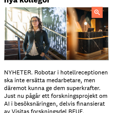
Professor Kristina Palm FOTO: Theresia Viska
FOTO:
Dylan Calluy / Unsplash
NYHETER. Robotar i hotellreceptionen
ska inte ersätta medarbetare, men
däremot kunna ge dem superkrafter.
Just nu pågår ett forskningsprojekt om
AI i besöksnäringen, delvis finansierat
av Visitas forskningsdel BFUF.