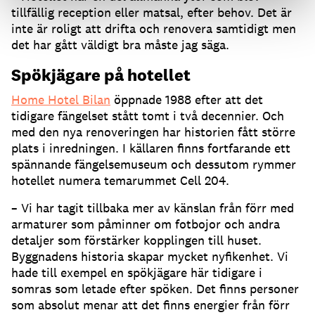
tillfällig reception eller matsal, efter behov. Det är
inte är roligt att drifta och renovera samtidigt men
det har gått väldigt bra måste jag säga.
Spökjägare på hotellet
Home Hotel Bilan
öppnade 1988 efter att det
tidigare fängelset stått tomt i två decennier. Och
med den nya renoveringen har historien fått större
plats i inredningen. I källaren finns fortfarande ett
spännande fängelsemuseum och dessutom rymmer
hotellet numera temarummet Cell 204.
– Vi har tagit tillbaka mer av känslan från förr med
armaturer som påminner om fotbojor och andra
detaljer som förstärker kopplingen till huset.
Byggnadens historia skapar mycket nyfikenhet. Vi
hade till exempel en spökjägare här tidigare i
somras som letade efter spöken. Det finns personer
som absolut menar att det finns energier från förr