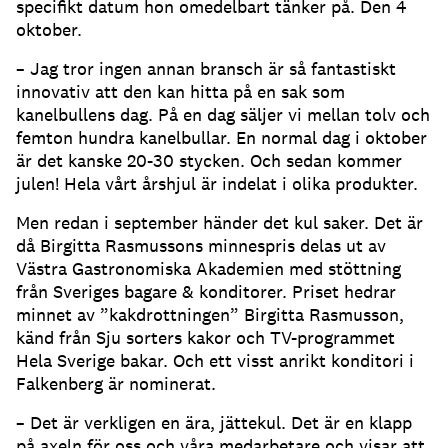
specifikt datum hon omedelbart tänker på. Den 4
oktober.
– Jag tror ingen annan bransch är så fantastiskt
innovativ att den kan hitta på en sak som
kanelbullens dag. På en dag säljer vi mellan tolv och
femton hundra kanelbullar. En normal dag i oktober
är det kanske 20-30 stycken. Och sedan kommer
julen! Hela vårt årshjul är indelat i olika produkter.
Men redan i september händer det kul saker. Det är
då Birgitta Rasmussons minnespris delas ut av
Västra Gastronomiska Akademien med stöttning
från Sveriges bagare & konditorer. Priset hedrar
minnet av ”kakdrottningen” Birgitta Rasmusson,
känd från Sju sorters kakor och TV-programmet
Hela Sverige bakar. Och ett visst anrikt konditori i
Falkenberg är nominerat.
– Det är verkligen en ära, jättekul. Det är en klapp
på axeln för oss och våra medarbetare och visar att