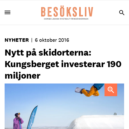
NYHETER
|
6 oktober 2016
Nytt på skidorterna:
Kungsberget investerar 190
miljoner
Kungsberget har investerat 190 miljoner kronor inför den
kommande säsongen.