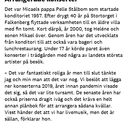
Det var Micaels pappa Pelle Stålbom som startade
konditoriet 1957. Efter drygt 40 år på Stortorget i
Falkenberg flyttade verksamheten till en äldre villa
med fin tomt. Kort därpå, år 2000, tog Heléne och
sonen Mikael över. Genom åren har det utvecklats
från konditori till att också vara bageri och
lunchrestaurang. Under 17 år körde paret även
konserter i trädgården med några av landets största
artister på besök.
– Det var fantastiskt roliga år men till slut tänkte
jag och min man att det var nog. Vi beslöt att lägga
ner konserterna 2019, året innan pandemin visade
det sig, så det var lite tursamt. De senaste åren har
också priserna dragit iväg och det krävs en helt
annan plånbok för att arrangera sådana kvällar.
Visst händer det att vi har livemusik, men det är
sällan, förklarar hon.