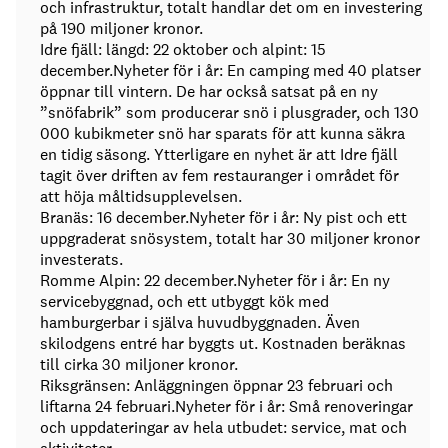
och infrastruktur, totalt handlar det om en investering
på 190 miljoner kronor.
Idre fjäll: längd: 22 oktober och alpint: 15
december.Nyheter för i år: En camping med 40 platser
öppnar till vintern. De har också satsat på en ny
”snöfabrik” som producerar snö i plusgrader, och 130
000 kubikmeter snö har sparats för att kunna säkra
en tidig säsong. Ytterligare en nyhet är att Idre fjäll
tagit över driften av fem restauranger i området för
att höja måltidsupplevelsen.
Branäs: 16 december.Nyheter för i år: Ny pist och ett
uppgraderat snösystem, totalt har 30 miljoner kronor
investerats.
Romme Alpin: 22 december.Nyheter för i år: En ny
servicebyggnad, och ett utbyggt kök med
hamburgerbar i själva huvudbyggnaden. Även
skilodgens entré har byggts ut. Kostnaden beräknas
till cirka 30 miljoner kronor.
Riksgränsen: Anläggningen öppnar 23 februari och
liftarna 24 februari.Nyheter för i år: Små renoveringar
och uppdateringar av hela utbudet: service, mat och