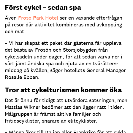
Först cykel – sedan spa
Även
Frösö Park Hotel
ser en växande efterfrågan
på resor där aktivitet kombineras med avkoppling
och mat.
– Vi har skapat ett paket där gästerna får uppleva
det bästa av Frösön och Storsjöbygden från
cykelsadeln under dagen, för att sedan varva ner i
vårt jämtländska spa och njuta av en tvårätters-
middag på kvällen, säger hotellets General Manager
Rosalie Ebben.
Tror att cykelturismen kommer öka
Det är ännu för tidigt att utvärdera satsningen, men
Mattias Wikner bedömer att den ligger rätt i tiden.
Målgruppen är främst aktiva familjer och
fritidscyklister, snarare än elitcyklister.
– Många åker till Italien eller Frankrike för att cykla,