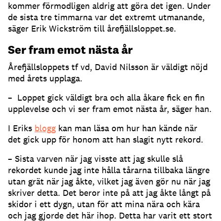
kommer förmodligen aldrig att göra det igen. Under
de sista tre timmarna var det extremt utmanande,
säger Erik Wickström till årefjällsloppet.se.
Ser fram emot nästa år
Årefjällsloppets tf vd, David Nilsson är väldigt nöjd
med årets upplaga.
– Loppet gick väldigt bra och alla åkare fick en fin
upplevelse och vi ser fram emot nästa år, säger han.
I Eriks
blogg
kan man läsa om hur han kände när
det gick upp för honom att han slagit nytt rekord.
– Sista varven när jag visste att jag skulle slå
rekordet kunde jag inte hålla tårarna tillbaka längre
utan grät när jag åkte, vilket jag även gör nu när jag
skriver detta. Det beror inte på att jag åkte långt på
skidor i ett dygn, utan för att mina nära och kära
och jag gjorde det här ihop. Detta har varit ett stort