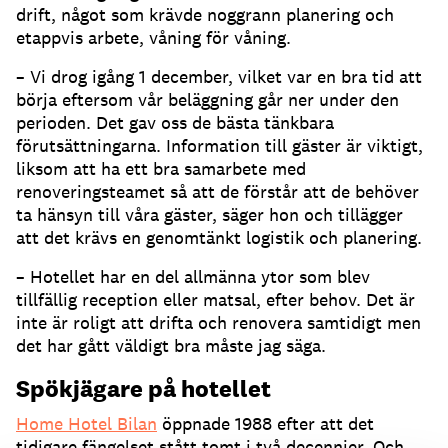
drift, något som krävde noggrann planering och
etappvis arbete, våning för våning.
– Vi drog igång 1 december, vilket var en bra tid att
börja eftersom vår beläggning går ner under den
perioden. Det gav oss de bästa tänkbara
förutsättningarna. Information till gäster är viktigt,
liksom att ha ett bra samarbete med
renoveringsteamet så att de förstår att de behöver
ta hänsyn till våra gäster, säger hon och tillägger
att det krävs en genomtänkt logistik och planering.
– Hotellet har en del allmänna ytor som blev
tillfällig reception eller matsal, efter behov. Det är
inte är roligt att drifta och renovera samtidigt men
det har gått väldigt bra måste jag säga.
Spökjägare på hotellet
Home Hotel Bilan
öppnade 1988 efter att det
tidigare fängelset stått tomt i två decennier. Och