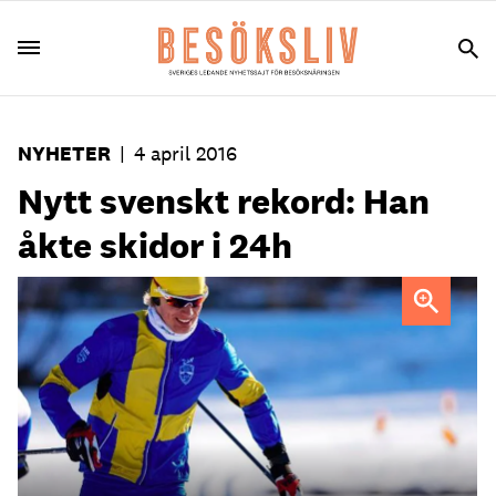
NYHETER
|
4 april 2016
Nytt svenskt rekord: Han
åkte skidor i 24h
Erik Wickström slog nytt världsrekord i Årefjällsloppet.