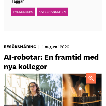
Taggar
FALKENBERG
KAFÉBRANSCHEN
BESÖKSNÄRING
|
4 augusti 2026
AI-robotar: En framtid med
nya kollegor
Professor Kristina Palm FOTO: Theresia Viska
FOTO:
Dylan Calluy / Unsplash