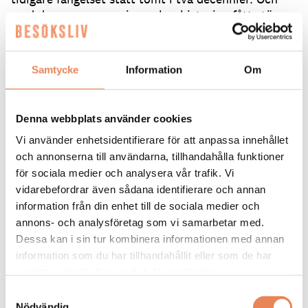
med den nya renoveringen har historien fått större
plats i inredningen. I källaren finns fortfarande ett
spännande fängelsemuseum och dessutom rymmer
hotellet numera temarummet Cell 204.
Samtycke
Information
Om
– Vi har tagit tillbaka mer av känslan från förr med
armaturer som påminner om fotbojor och andra
Denna webbplats använder cookies
detaljer som förstärker kopplingen till huset.
Byggnadens historia skapar mycket nyfikenhet. Vi
Vi använder enhetsidentifierare för att anpassa innehållet
hade till exempel en spökjägare här tidigare i
och annonserna till användarna, tillhandahålla funktioner
somras som letade efter spöken. Det finns personer
för sociala medier och analysera vår trafik. Vi
som absolut menar att det finns energier från förr
vidarebefordrar även sådana identifierare och annan
kvar i huset, berättar hon.
information från din enhet till de sociala medier och
annons- och analysföretag som vi samarbetar med.
Karlstad – en stad i tillväxt
Dessa kan i sin tur kombinera informationen med annan
I pressmeddelandet om renoveringen beskrivs den
information som du har tillhandahållit eller som de har
även som ett svar på Karlstads blomstrande
samlat in när du har använt deras tjänster.
näringsliv och en växande efterfrågan från
Samtyckesval
internationella affärsresenärer som söker karaktär
Nödvändig