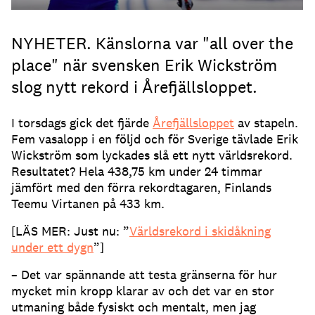
NYHETER. Känslorna var "all over the
place" när svensken Erik Wickström
slog nytt rekord i Årefjällsloppet.
I torsdags gick det fjärde
Årefjällsloppet
av stapeln.
Fem vasalopp i en följd och för Sverige tävlade Erik
Wickström som lyckades slå ett nytt världsrekord.
Resultatet? Hela 438,75 km under 24 timmar
jämfört med den förra rekordtagaren, Finlands
Teemu Virtanen på 433 km.
[LÄS MER: Just nu: ”
Världsrekord i skidåkning
under ett dygn
”]
– Det var spännande att testa gränserna för hur
mycket min kropp klarar av och det var en stor
utmaning både fysiskt och mentalt, men jag