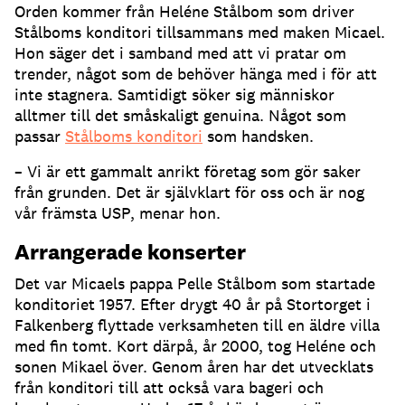
Orden kommer från Heléne Stålbom som driver
Stålboms konditori tillsammans med maken Micael.
Hon säger det i samband med att vi pratar om
trender, något som de behöver hänga med i för att
inte stagnera. Samtidigt söker sig människor
alltmer till det småskaligt genuina. Något som
passar
Stålboms konditori
som handsken.
– Vi är ett gammalt anrikt företag som gör saker
från grunden. Det är självklart för oss och är nog
vår främsta USP, menar hon.
Arrangerade konserter
Det var Micaels pappa Pelle Stålbom som startade
konditoriet 1957. Efter drygt 40 år på Stortorget i
Falkenberg flyttade verksamheten till en äldre villa
med fin tomt. Kort därpå, år 2000, tog Heléne och
sonen Mikael över. Genom åren har det utvecklats
från konditori till att också vara bageri och