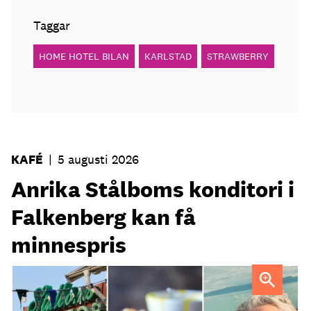
Taggar
HOME HOTEL BILAN
KARLSTAD
STRAWBERRY
KAFÉ
|
5 augusti 2026
Anrika Stålboms konditori i
Falkenberg kan få
minnespris
Heléne och Micael Stålbom