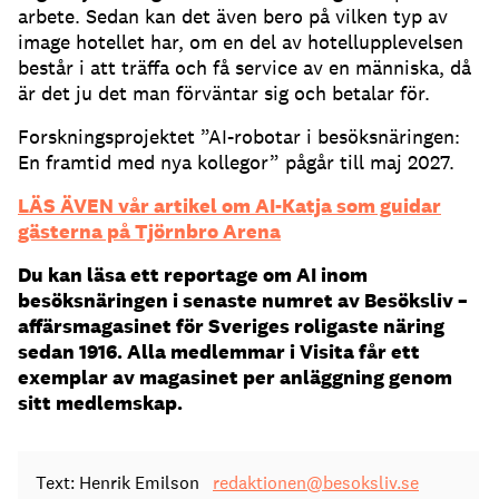
arbete. Sedan kan det även bero på vilken typ av
image hotellet har, om en del av hotellupplevelsen
består i att träffa och få service av en människa, då
är det ju det man förväntar sig och betalar för.
Forskningsprojektet ”AI-robotar i besöksnäringen:
En framtid med nya kollegor” pågår till maj 2027.
LÄS ÄVEN vår artikel om AI-Katja som guidar
gästerna på Tjörnbro Arena
Du kan läsa ett reportage om AI inom
besöksnäringen i senaste numret av Besöksliv –
affärsmagasinet för Sveriges roligaste näring
sedan 1916. Alla medlemmar i Visita får ett
exemplar av magasinet per anläggning genom
sitt medlemskap.
Text: Henrik Emilson
redaktionen@besoksliv.se