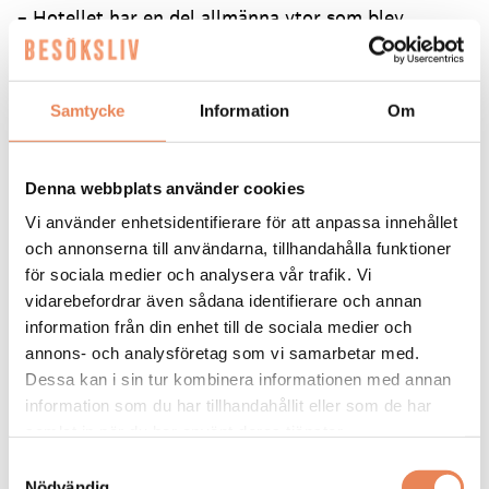
– Hotellet har en del allmänna ytor som blev
tillfällig reception eller matsal, efter behov. Det är
inte är roligt att drifta och renovera samtidigt men
det har gått väldigt bra måste jag säga.
Samtycke
Information
Om
Spökjägare på hotellet
Home Hotel Bilan
öppnade 1988 efter att det
Denna webbplats använder cookies
tidigare fängelset stått tomt i två decennier. Och
Vi använder enhetsidentifierare för att anpassa innehållet
med den nya renoveringen har historien fått större
och annonserna till användarna, tillhandahålla funktioner
plats i inredningen. I källaren finns fortfarande ett
för sociala medier och analysera vår trafik. Vi
spännande fängelsemuseum och dessutom rymmer
hotellet numera temarummet Cell 204.
vidarebefordrar även sådana identifierare och annan
information från din enhet till de sociala medier och
– Vi har tagit tillbaka mer av känslan från förr med
annons- och analysföretag som vi samarbetar med.
armaturer som påminner om fotbojor och andra
Dessa kan i sin tur kombinera informationen med annan
detaljer som förstärker kopplingen till huset.
information som du har tillhandahållit eller som de har
Byggnadens historia skapar mycket nyfikenhet. Vi
samlat in när du har använt deras tjänster.
hade till exempel en spökjägare här tidigare i
Samtyckesval
somras som letade efter spöken. Det finns personer
Nödvändig