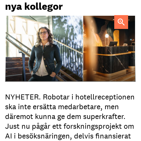
nya kollegor
Professor Kristina Palm FOTO: Theresia Viska
FOTO:
Dylan Calluy / Unsplash
NYHETER. Robotar i hotellreceptionen
ska inte ersätta medarbetare, men
däremot kunna ge dem superkrafter.
Just nu pågår ett forskningsprojekt om
AI i besöksnäringen, delvis finansierat