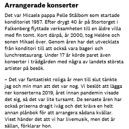
Arrangerade konserter
Det var Micaels pappa Pelle Stålbom som startade
konditoriet 1957. Efter drygt 40 år på Stortorget i
Falkenberg flyttade verksamheten till en äldre villa
med fin tomt. Kort därpå, år 2000, tog Heléne och
sonen Mikael över. Genom åren har det utvecklats
från konditori till att också vara bageri och
lunchrestaurang. Under 17 år körde paret även
konserter i trädgården med några av landets största
artister på besök.
– Det var fantastiskt roliga år men till slut tänkte
jag och min man att det var nog. Vi beslöt att lägga
ner konserterna 2019, året innan pandemin visade
det sig, så det var lite tursamt. De senaste åren har
också priserna dragit iväg och det krävs en helt
annan plånbok för att arrangera sådana kvällar.
Visst händer det att vi har livemusik, men det är
sällan, förklarar hon.