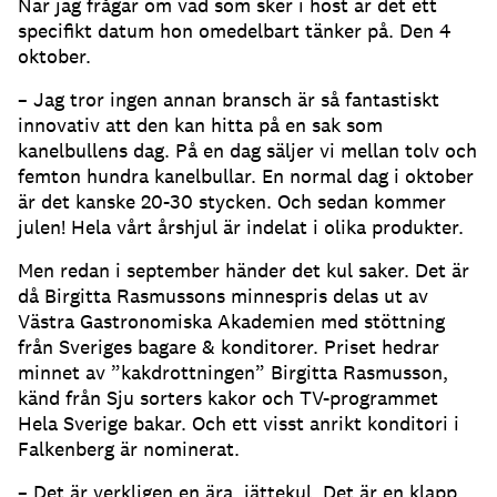
När jag frågar om vad som sker i höst är det ett
specifikt datum hon omedelbart tänker på. Den 4
oktober.
– Jag tror ingen annan bransch är så fantastiskt
innovativ att den kan hitta på en sak som
kanelbullens dag. På en dag säljer vi mellan tolv och
femton hundra kanelbullar. En normal dag i oktober
är det kanske 20-30 stycken. Och sedan kommer
julen! Hela vårt årshjul är indelat i olika produkter.
Men redan i september händer det kul saker. Det är
då Birgitta Rasmussons minnespris delas ut av
Västra Gastronomiska Akademien med stöttning
från Sveriges bagare & konditorer. Priset hedrar
minnet av ”kakdrottningen” Birgitta Rasmusson,
känd från Sju sorters kakor och TV-programmet
Hela Sverige bakar. Och ett visst anrikt konditori i
Falkenberg är nominerat.
– Det är verkligen en ära, jättekul. Det är en klapp