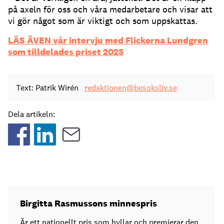
på axeln för oss och våra medarbetare och visar att
vi gör något som är viktigt och som uppskattas.
LÄS ÄVEN vår intervju med Flickorna Lundgren
som tilldelades priset 2025
Text: Patrik Wirén
redaktionen@besoksliv.se
Dela artikeln:
Birgitta Rasmussons minnespris
Är ett nationellt pris som hyllar och premierar den