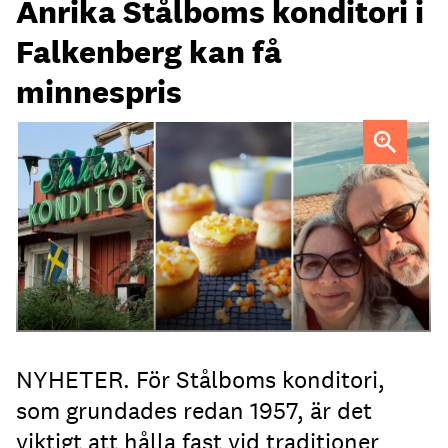
Anrika Stålboms konditori i
Falkenberg kan få
minnespris
Heléne och Micael Stålbom
NYHETER. För Stålboms konditori,
som grundades redan 1957, är det
viktigt att hålla fast vid traditioner