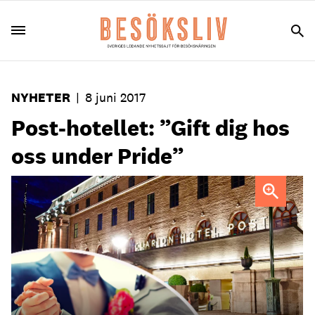
NYHETER
|
8 juni 2017
Post-hotellet: ”Gift dig hos
oss under Pride”
Clarion Hotel Post i Göteborg vill stödja allas lika värde.
Därför är de med och sponsrar Pride.