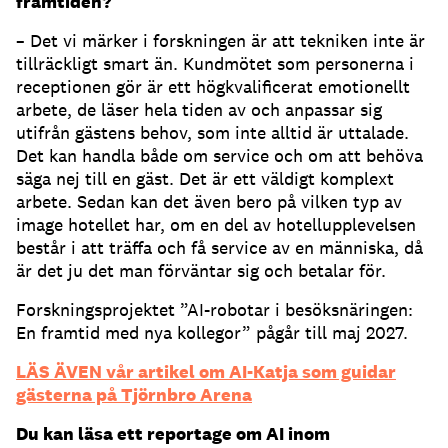
framtiden?
– Det vi märker i forskningen är att tekniken inte är
tillräckligt smart än. Kundmötet som personerna i
receptionen gör är ett högkvalificerat emotionellt
arbete, de läser hela tiden av och anpassar sig
utifrån gästens behov, som inte alltid är uttalade.
Det kan handla både om service och om att behöva
säga nej till en gäst. Det är ett väldigt komplext
arbete. Sedan kan det även bero på vilken typ av
image hotellet har, om en del av hotellupplevelsen
består i att träffa och få service av en människa, då
är det ju det man förväntar sig och betalar för.
Forskningsprojektet ”AI-robotar i besöksnäringen:
En framtid med nya kollegor” pågår till maj 2027.
LÄS ÄVEN vår artikel om AI-Katja som guidar
gästerna på Tjörnbro Arena
Du kan läsa ett reportage om AI inom