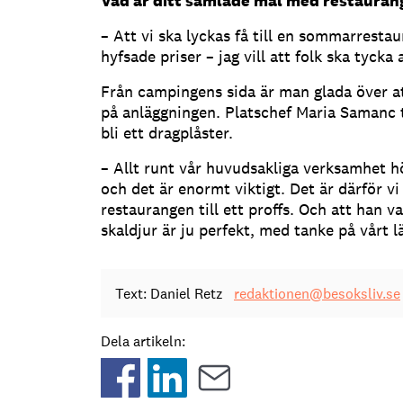
Vad är ditt samlade mål med restauran
– Att vi ska lyckas få till en sommarresta
hyfsade priser – jag vill att folk ska tycka
Från campingens sida är man glada över at
på anläggningen. Platschef Maria Samanc 
bli ett dragplåster.
– Allt runt vår huvudsakliga verksamhet h
och det är enormt viktigt. Det är därför vi
restaurangen till ett proffs. Och att han va
skaldjur är ju perfekt, med tanke på vårt l
Text: Daniel Retz
redaktionen@besoksliv.se
Dela artikeln: