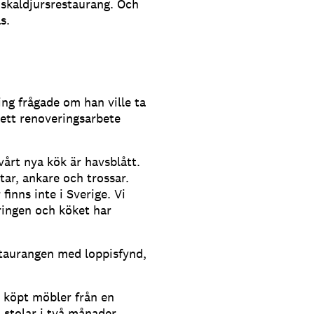
h skaldjursrestaurang. Och
s.
ng frågade om han ville ta
 ett renoveringsarbete
vårt nya kök är havsblått.
åtar, ankare och trossar.
finns inte i Sverige. Vi
ringen och köket har
staurangen med loppisfynd,
r köpt möbler från en
t stolar i två månader