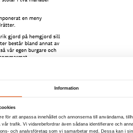
komponerat en meny
rätter.
lrik gjord på hemgjord sill
ter består bland annat av
så vår egen burgare och
k sommarmat.
Information
 Vollmer. Det vill säga
Malmö.
cookies
mat, men vi har ju inte
 säger Anders Vollmer.
e för att anpassa innehållet och annonserna till användarna, tillh
vår trafik. Vi vidarebefordrar även sådana identifierare och anna
ljö som inte brukar
nnons- och analysföretag som vi samarbetar med. Dessa kan i sin