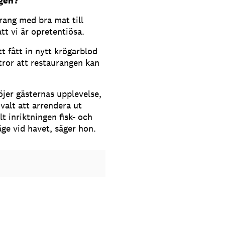
gen?
urang med bra mat till
 att vi är opretentiösa.
t fått in nytt krögarblod
tror att restaurangen kan
öjer gästernas upplevelse,
 valt att arrendera ut
lt inriktningen fisk- och
äge vid havet, säger hon.