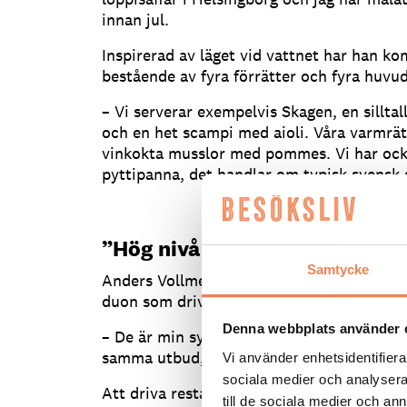
innan jul.
Inspirerad av läget vid vattnet har han 
bestående av fyra förrätter och fyra huvud
– Vi serverar exempelvis Skagen, en silltal
och en het scampi med aioli. Våra varmrät
vinkokta musslor med pommes. Vi har ock
pyttipanna, det handlar om typisk svens
”Hög nivå till rimligt pris”
Samtycke
Anders Vollmer är släkt med Ebbe och Mats
duon som driver stjärnkrogen Vollmers i 
Denna webbplats använder 
– De är min systers barn. Vi brukar prata 
samma utbud, de kör en helt annan klass,
Vi använder enhetsidentifierar
sociala medier och analysera 
Att driva restaurang på en camping, en mi
till de sociala medier och a