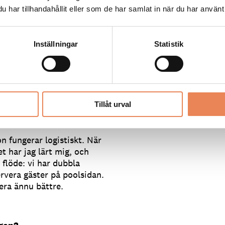
 som bekymrar Anders
har tillhandahållit eller som de har samlat in när du har använt 
en camping. Vi kör på
Inställningar
Statistik
r, och det uppskattas av
g nivå på maten men håller
g att folk ska kunna slinka
 ruinera sig.
Tillåt urval
und in i det nya?
n fungerar logistiskt. När
et har jag lärt mig, och
 flöde: vi har dubbla
rvera gäster på poolsidan.
gera ännu bättre.