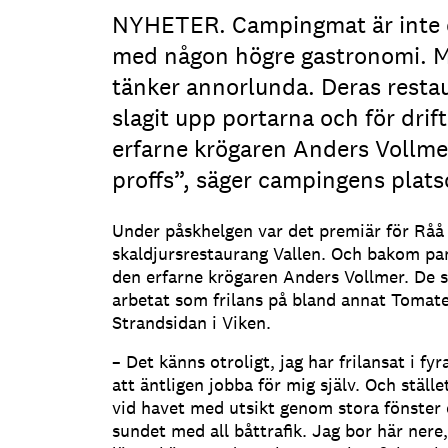
NYHETER. Campingmat är inte d
med någon högre gastronomi. 
tänker annorlunda. Deras resta
slagit upp portarna och för drif
erfarne krögaren Anders Vollmer.
proffs”, säger campingens plat
Under påskhelgen var det premiär för Råå
skaldjursrestaurang Vallen. Och bakom pan
den erfarne krögaren Anders Vollmer. De 
arbetat som frilans på bland annat Tomat
Strandsidan i Viken.
– Det känns otroligt, jag har frilansat i fyr
att äntligen jobba för mig själv. Och stället
vid havet med utsikt genom stora fönster
sundet med all båttrafik. Jag bor här nere