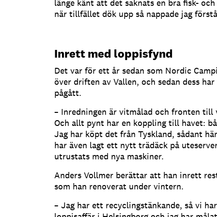
länge känt att det saknats en bra fisk- oc
när tillfället dök upp så nappade jag förstå
Inrett med loppisfynd
Det var för ett år sedan som Nordic Campi
över driften av Vallen, och sedan dess har
pågått.
– Inredningen är vitmålad och fronten till 
Och allt pynt har en koppling till havet: b
Jag har köpt det från Tyskland, sådant här 
har även lagt ett nytt trädäck på uteserve
utrustats med nya maskiner.
Anders Vollmer berättar att han inrett re
som han renoverat under vintern.
– Jag har ett recyclingstänkande, så vi ha
loppisaffär i Helsingborg och jag har måla