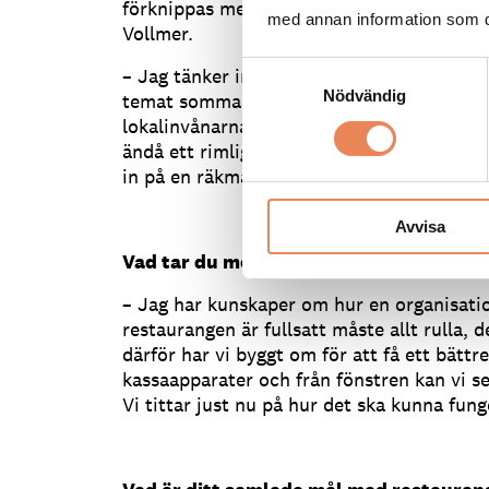
förknippas med matupplevelser, är inget
med annan information som du 
Vollmer.
Samtyckesval
– Jag tänker inte så mycket på att det är 
Nödvändig
temat sommarrestaurang, med goda råvaro
lokalinvånarna och gästerna. Vi har en hö
ändå ett rimligt pris. Det är viktigt för mi
in på en räkmacka och ett glas vin utan att
Avvisa
Vad tar du med dig från din långa bakgr
– Jag har kunskaper om hur en organisatio
restaurangen är fullsatt måste allt rulla, d
därför har vi byggt om för att få ett bättre
kassaapparater och från fönstren kan vi se
Vi tittar just nu på hur det ska kunna fun