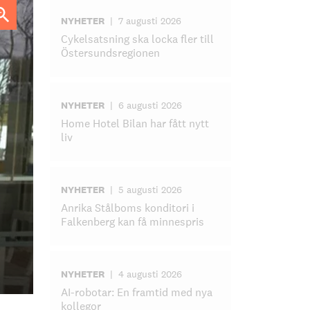
NYHETER
|
7 augusti 2026
Cykelsatsning ska locka fler till
Östersundsregionen
NYHETER
|
6 augusti 2026
Home Hotel Bilan har fått nytt
liv
NYHETER
|
5 augusti 2026
Anrika Stålboms konditori i
Falkenberg kan få minnespris
NYHETER
|
4 augusti 2026
AI-robotar: En framtid med nya
kollegor