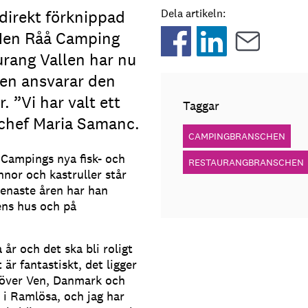
irekt förknippad
Dela artikeln:
Men Råå Camping
urang Vallen har nu
ten ansvarar den
 ”Vi har valt ett
Taggar
schef Maria Samanc.
CAMPINGBRANSCHEN
 Campings nya fisk- och
RESTAURANGBRANSCHEN
nor och kastruller står
senaste åren har han
ens hus och på
a år och det ska bli roligt
 är fantastiskt, det ligger
 över Ven, Danmark och
, i Ramlösa, och jag har