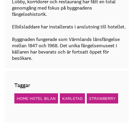
Lobby, korridorer och restaurang har fått en total
genomgång med fokus på byggnadens
fängelsehistorik.
Elbilsladdare har installerats i anslutning till hotellet.
Byggnaden fungerade som Värmlands länsfängelse
mellan 1847 och 1968. Det unika fängelsemuseet i
källaren har bevarats och är fortsatt öppet för
besökare.
Taggar
HOME HOTEL BILAN
KARLSTAD
STRAWBERRY