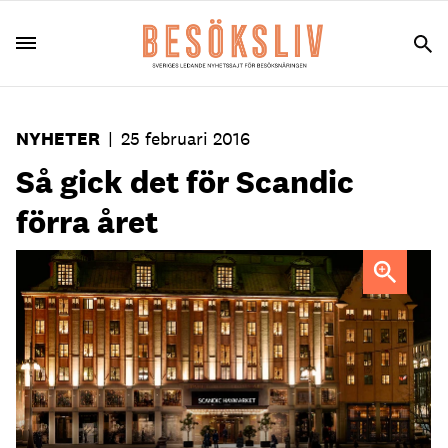
NYHETER
|
25 februari 2016
Så gick det för Scandic
förra året
Haymarket i gamla PUB-huset i Stockholm är en Scandics
storsatsningar i år.