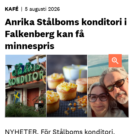
KAFÉ
|
5 augusti 2026
Anrika Stålboms konditori i
Falkenberg kan få
minnespris
Heléne och Micael Stålbom
NYHETER. För Stålboms konditori,