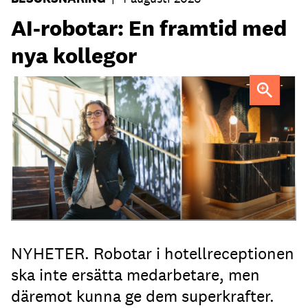
AI-robotar: En framtid med
nya kollegor
Professor Kristina Palm FOTO: Theresia Viska
FOTO:
Dylan Calluy / Unsplash
NYHETER. Robotar i hotellreceptionen
ska inte ersätta medarbetare, men
däremot kunna ge dem superkrafter.