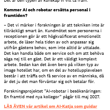
Det är den typen av kunskap vi vill ta fram.
Kommer AI och robotar ersätta personal i
framtiden?
– Det vi märker i forskningen är att tekniken inte är
tillräckligt smart än. Kundmötet som personerna i
receptionen gör är ett högkvalificerat emotionellt
arbete, de läser hela tiden av och anpassar sig
utifrån gästens behov, som inte alltid är uttalade.
Det kan handla både om service och om att behöva
säga nej till en gäst. Det är ett väldigt komplext
arbete. Sedan kan det även bero på vilken typ av
image hotellet har, om en del av hotellupplevelsen
består i att träffa och få service av en människa, då
är det ju det man förväntar sig och betalar för.
Forskningsprojektet ”AI-robotar i besöksnäringen:
En framtid med nya kollegor” pågår till maj 2027.
LÄS ÄVEN vår artikel om AI-Katja som guidar