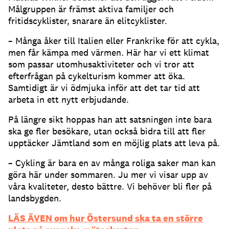
Målgruppen är främst aktiva familjer och
fritidscyklister, snarare än elitcyklister.
– Många åker till Italien eller Frankrike för att cykla,
men får kämpa med värmen. Här har vi ett klimat
som passar utomhusaktiviteter och vi tror att
efterfrågan på cykelturism kommer att öka.
Samtidigt är vi ödmjuka inför att det tar tid att
arbeta in ett nytt erbjudande.
På längre sikt hoppas han att satsningen inte bara
ska ge fler besökare, utan också bidra till att fler
upptäcker Jämtland som en möjlig plats att leva på.
– Cykling är bara en av många roliga saker man kan
göra här under sommaren. Ju mer vi visar upp av
våra kvaliteter, desto bättre. Vi behöver bli fler på
landsbygden.
LÄS ÄVEN om hur Östersund ska ta en större